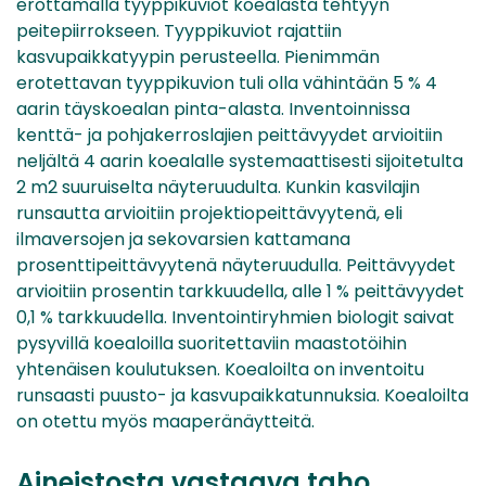
erottamalla tyyppikuviot koealasta tehtyyn
peitepiirrokseen. Tyyppikuviot rajattiin
kasvupaikkatyypin perusteella. Pienimmän
erotettavan tyyppikuvion tuli olla vähintään 5 % 4
aarin täyskoealan pinta-alasta. Inventoinnissa
kenttä- ja pohjakerroslajien peittävyydet arvioitiin
neljältä 4 aarin koealalle systemaattisesti sijoitetulta
2 m2 suuruiselta näyteruudulta. Kunkin kasvilajin
runsautta arvioitiin projektiopeittävyytenä, eli
ilmaversojen ja sekovarsien kattamana
prosenttipeittävyytenä näyteruudulla. Peittävyydet
arvioitiin prosentin tarkkuudella, alle 1 % peittävyydet
0,1 % tarkkuudella. Inventointiryhmien biologit saivat
pysyvillä koealoilla suoritettaviin maastotöihin
yhtenäisen koulutuksen. Koealoilta on inventoitu
runsaasti puusto- ja kasvupaikkatunnuksia. Koealoilta
on otettu myös maaperänäytteitä.
Aineistosta vastaava taho