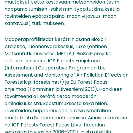
muutokset), että kestävään metsänhoidon (esim.
happamoitumisen lisäksi mm. typpitutkimukset ja
ravinteiden epätasapaino, maan viljavuus, maan
kantavuus) tutkimukseen.
Maaperäprofiilitiedot kerättiin osana BioSoil-
projektia, Luonnonvarakeskus, Luke (entinen
Metsäntutkimuslaitos, METLA). BioSoil-projekti
toteutettiin osana ICP Forests -ohjelmaa
(International Cooperative Program on the
Assessment and Monitoring of Air Pollution Effects on
Forests; icp-forests.net/) ja EU Forest Focus -
ohjelmaa (Tamminen ja Ilvesniemi 2013). Hankkeen
tavoitteena oli kerätä tietoa maaperän
ominaisuuksista, koostumuksesta sekä hiilen,
ravinteiden, happamuuden ja raskasmetallien
muutoksista Suomen metsämaissa. Aineisto kerättiin
ns. ICP Forests Forest Focus Level I koealan
verkostosta vuosina 2006–2007, joista otettiin