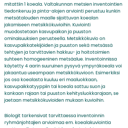
mitattiin 1 koeala. Valtakunnan metsien inventointien
tiedonkeruu ja pinta-alojen arviointi perustuu kunkin
metsätalouden maalle sijoittuvan koealan
jakamiseen metsikkökuvioihin. Kuviointi
muodostetaan kasvupaikan ja puuston
ominaisuuksien perusteella. Metsikkökuvio on
kasvupaikkatekijöiden ja puuston sekä metsässä
tehtyjen ja tarvittavien hakkuu- ja hoitotoimien
suhteen homogeeninen metsäalue. Inventoinnissa
käytetty 4 aarin suuruinen pysyvä ympyräkoeala voi
jakaantua useampaan metsikkökuvioon. Esimerkiksi
jos osa koealasta kuuluu eri maaluokkaan,
kasvupaikkatyyppiin tai koeala sattuu suon ja
kankaan rajaan tai puuston kehitysluokkarajaan, se
jaetaan metsikkökuvioiden mukaan kuvioihin.
Biologit tarkensivat tarvittaessa inventoinnin
ryhmänjohtajien arvioimaa em. koealakuviointia