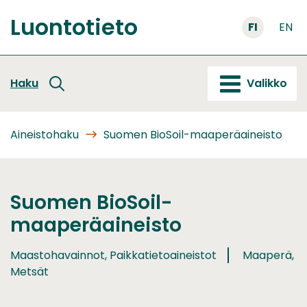
Siirry
Luontotieto
sisältöön
FI
EN
Etusivu
Haku
Valikko
Aineistohaku
Suomen BioSoil-maaperäaineisto
Suomen BioSoil-
maaperäaineisto
Maastohavainnot, Paikkatietoaineistot
Maaperä,
Metsät