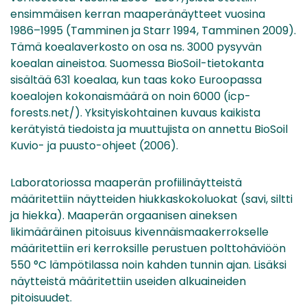
ensimmäisen kerran maaperänäytteet vuosina
1986–1995 (Tamminen ja Starr 1994, Tamminen 2009).
Tämä koealaverkosto on osa ns. 3000 pysyvän
koealan aineistoa. Suomessa BioSoil-tietokanta
sisältää 631 koealaa, kun taas koko Euroopassa
koealojen kokonaismäärä on noin 6000 (icp-
forests.net/). Yksityiskohtainen kuvaus kaikista
kerätyistä tiedoista ja muuttujista on annettu BioSoil
Kuvio- ja puusto-ohjeet (2006).
Laboratoriossa maaperän profiilinäytteistä
määritettiin näytteiden hiukkaskokoluokat (savi, siltti
ja hiekka). Maaperän orgaanisen aineksen
likimääräinen pitoisuus kivennäismaakerrokselle
määritettiin eri kerroksille perustuen polttohäviöön
550 °C lämpötilassa noin kahden tunnin ajan. Lisäksi
näytteistä määritettiin useiden alkuaineiden
pitoisuudet.