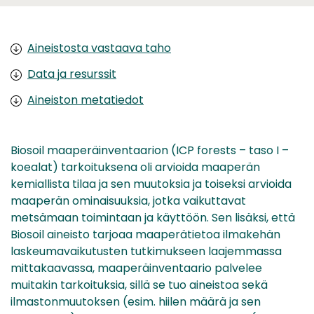
Aineistosta vastaava taho
Data ja resurssit
Aineiston metatiedot
Biosoil maaperäinventaarion (ICP forests – taso I –
koealat) tarkoituksena oli arvioida maaperän
kemiallista tilaa ja sen muutoksia ja toiseksi arvioida
maaperän ominaisuuksia, jotka vaikuttavat
metsämaan toimintaan ja käyttöön. Sen lisäksi, että
Biosoil aineisto tarjoaa maaperätietoa ilmakehän
laskeumavaikutusten tutkimukseen laajemmassa
mittakaavassa, maaperäinventaario palvelee
muitakin tarkoituksia, sillä se tuo aineistoa sekä
ilmastonmuutoksen (esim. hiilen määrä ja sen