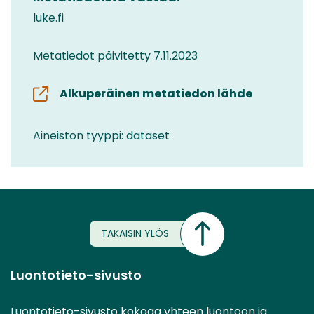
luke.fi
Metatiedot päivitetty 7.11.2023
Alkuperäinen metatiedon lähde
Aineiston tyyppi: dataset
TAKAISIN YLÖS
Luontotieto-sivusto
Luontotieto-sivusto kokoaa yhteen luontoon ja