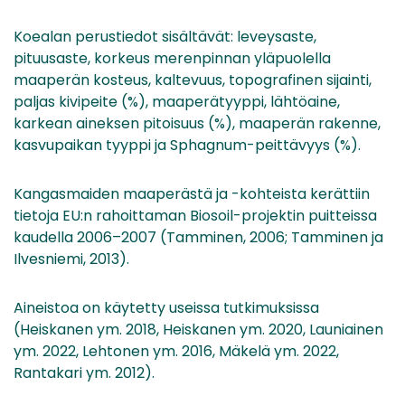
Koealan perustiedot sisältävät: leveysaste,
pituusaste, korkeus merenpinnan yläpuolella
maaperän kosteus, kaltevuus, topografinen sijainti,
paljas kivipeite (%), maaperätyyppi, lähtöaine,
karkean aineksen pitoisuus (%), maaperän rakenne,
kasvupaikan tyyppi ja Sphagnum-peittävyys (%).
Kangasmaiden maaperästä ja -kohteista kerättiin
tietoja EU:n rahoittaman Biosoil-projektin puitteissa
kaudella 2006–2007 (Tamminen, 2006; Tamminen ja
Ilvesniemi, 2013).
Aineistoa on käytetty useissa tutkimuksissa
(Heiskanen ym. 2018, Heiskanen ym. 2020, Launiainen
ym. 2022, Lehtonen ym. 2016, Mäkelä ym. 2022,
Rantakari ym. 2012).