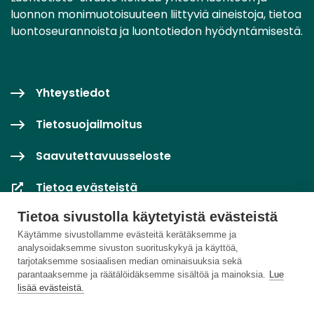
luonnon monimuotoisuuteen liittyviä aineistoja, tietoa
luontoseurannoista ja luontotiedon hyödyntämisestä.
Yhteystiedot
Tietosuojailmoitus
Saavutettavuusseloste
Tietoa evästeistä
Tietoa sivustolla käytetyistä evästeistä
Evästeasetukset
Käytämme sivustollamme evästeitä kerätäksemme ja
analysoidaksemme sivuston suorituskykyä ja käyttöä,
tarjotaksemme sosiaalisen median ominaisuuksia sekä
parantaaksemme ja räätälöidäksemme sisältöä ja mainoksia.
Lue
lisää evästeistä.