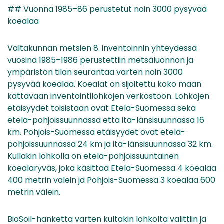
## Vuonna 1985–86 perustetut noin 3000 pysyvää
koealaa
Valtakunnan metsien 8. inventoinnin yhteydessä
vuosina 1985–1986 perustettiin metsäluonnon ja
ympäristön tilan seurantaa varten noin 3000
pysyvää koealaa. Koealat on sijoitettu koko maan
kattavaan inventointilohkojen verkostoon. Lohkojen
etäisyydet toisistaan ovat Etelä-Suomessa sekä
etelä-pohjoissuunnassa että itä-länsisuunnassa 16
km. Pohjois-Suomessa etäisyydet ovat etelä-
pohjoissuunnassa 24 km ja itä-länsisuunnassa 32 km.
Kullakin lohkolla on etelä-pohjoissuuntainen
koealaryväs, joka käsittää Etelä-Suomessa 4 koealaa
400 metrin välein ja Pohjois-Suomessa 3 koealaa 600
metrin välein.
BioSoil-hanketta varten kultakin lohkolta valittiin ja