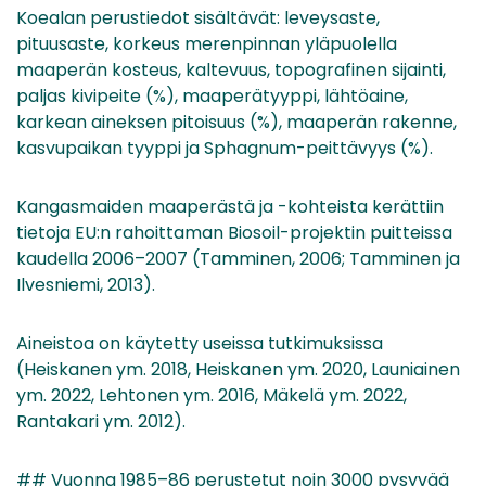
Koealan perustiedot sisältävät: leveysaste,
pituusaste, korkeus merenpinnan yläpuolella
maaperän kosteus, kaltevuus, topografinen sijainti,
paljas kivipeite (%), maaperätyyppi, lähtöaine,
karkean aineksen pitoisuus (%), maaperän rakenne,
kasvupaikan tyyppi ja Sphagnum-peittävyys (%).
Kangasmaiden maaperästä ja -kohteista kerättiin
tietoja EU:n rahoittaman Biosoil-projektin puitteissa
kaudella 2006–2007 (Tamminen, 2006; Tamminen ja
Ilvesniemi, 2013).
Aineistoa on käytetty useissa tutkimuksissa
(Heiskanen ym. 2018, Heiskanen ym. 2020, Launiainen
ym. 2022, Lehtonen ym. 2016, Mäkelä ym. 2022,
Rantakari ym. 2012).
## Vuonna 1985–86 perustetut noin 3000 pysyvää