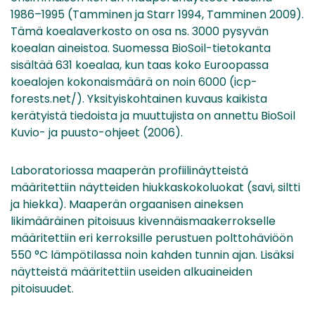
1986–1995 (Tamminen ja Starr 1994, Tamminen 2009).
Tämä koealaverkosto on osa ns. 3000 pysyvän
koealan aineistoa. Suomessa BioSoil-tietokanta
sisältää 631 koealaa, kun taas koko Euroopassa
koealojen kokonaismäärä on noin 6000 (icp-
forests.net/). Yksityiskohtainen kuvaus kaikista
kerätyistä tiedoista ja muuttujista on annettu BioSoil
Kuvio- ja puusto-ohjeet (2006).
Laboratoriossa maaperän profiilinäytteistä
määritettiin näytteiden hiukkaskokoluokat (savi, siltti
ja hiekka). Maaperän orgaanisen aineksen
likimääräinen pitoisuus kivennäismaakerrokselle
määritettiin eri kerroksille perustuen polttohäviöön
550 °C lämpötilassa noin kahden tunnin ajan. Lisäksi
näytteistä määritettiin useiden alkuaineiden
pitoisuudet.