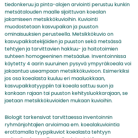
tiedonkeruu ja pinta-alojen arviointi perustuu kunkin
metsätalouden maalle sijoittuvan koealan
jakamiseen metsikkökuvioihin. Kuviointi
muodostetaan kasvupaikan ja puuston
ominaisuuksien perusteella. Metsikkökuvio on
kasvupaikkatekijöiden ja puuston sekä metsässä
tehtyjen ja tarvittavien hakkuu- ja hoitotoimien
suhteen homogeeninen metsäalue. Inventoinnissa
käytetty 4 aarin suuruinen pysyvä ympyräkoeala voi
jakaantua useampaan metsikkökuvioon. Esimerkiksi
jos osa koealasta kuuluu eri maaluokkaan,
kasvupaikkatyyppiin tai koeala sattuu suon ja
kankaan rajaan tai puuston kehitysluokkarajaan, se
jaetaan metsikkökuvioiden mukaan kuvioihin.
Biologit tarkensivat tarvittaessa inventoinnin
ryhmänjohtajien arvioimaa em. koealakuviointia
erottamalla tyyppikuviot koealasta tehtyyn