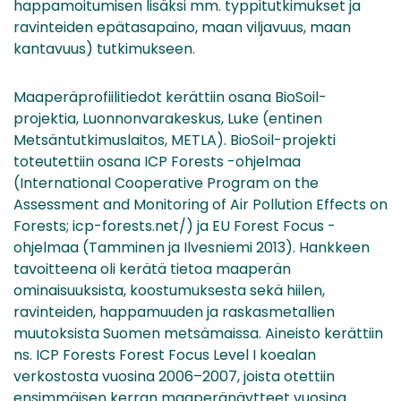
happamoitumisen lisäksi mm. typpitutkimukset ja
ravinteiden epätasapaino, maan viljavuus, maan
kantavuus) tutkimukseen.
Maaperäprofiilitiedot kerättiin osana BioSoil-
projektia, Luonnonvarakeskus, Luke (entinen
Metsäntutkimuslaitos, METLA). BioSoil-projekti
toteutettiin osana ICP Forests -ohjelmaa
(International Cooperative Program on the
Assessment and Monitoring of Air Pollution Effects on
Forests; icp-forests.net/) ja EU Forest Focus -
ohjelmaa (Tamminen ja Ilvesniemi 2013). Hankkeen
tavoitteena oli kerätä tietoa maaperän
ominaisuuksista, koostumuksesta sekä hiilen,
ravinteiden, happamuuden ja raskasmetallien
muutoksista Suomen metsämaissa. Aineisto kerättiin
ns. ICP Forests Forest Focus Level I koealan
verkostosta vuosina 2006–2007, joista otettiin
ensimmäisen kerran maaperänäytteet vuosina