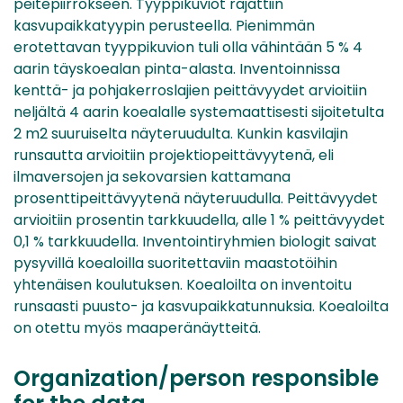
peitepiirrokseen. Tyyppikuviot rajattiin
kasvupaikkatyypin perusteella. Pienimmän
erotettavan tyyppikuvion tuli olla vähintään 5 % 4
aarin täyskoealan pinta-alasta. Inventoinnissa
kenttä- ja pohjakerroslajien peittävyydet arvioitiin
neljältä 4 aarin koealalle systemaattisesti sijoitetulta
2 m2 suuruiselta näyteruudulta. Kunkin kasvilajin
runsautta arvioitiin projektiopeittävyytenä, eli
ilmaversojen ja sekovarsien kattamana
prosenttipeittävyytenä näyteruudulla. Peittävyydet
arvioitiin prosentin tarkkuudella, alle 1 % peittävyydet
0,1 % tarkkuudella. Inventointiryhmien biologit saivat
pysyvillä koealoilla suoritettaviin maastotöihin
yhtenäisen koulutuksen. Koealoilta on inventoitu
runsaasti puusto- ja kasvupaikkatunnuksia. Koealoilta
on otettu myös maaperänäytteitä.
Organization/person responsible