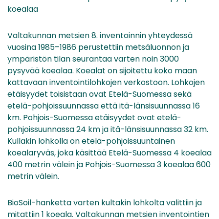
koealaa
Valtakunnan metsien 8. inventoinnin yhteydessä
vuosina 1985–1986 perustettiin metsäluonnon ja
ympäristön tilan seurantaa varten noin 3000
pysyvää koealaa. Koealat on sijoitettu koko maan
kattavaan inventointilohkojen verkostoon. Lohkojen
etäisyydet toisistaan ovat Etelä-Suomessa sekä
etelä-pohjoissuunnassa että itä-länsisuunnassa 16
km. Pohjois-Suomessa etäisyydet ovat etelä-
pohjoissuunnassa 24 km ja itä-länsisuunnassa 32 km.
Kullakin lohkolla on etelä-pohjoissuuntainen
koealaryväs, joka käsittää Etelä-Suomessa 4 koealaa
400 metrin välein ja Pohjois-Suomessa 3 koealaa 600
metrin välein.
BioSoil-hanketta varten kultakin lohkolta valittiin ja
mitattiin 1 koeala. Valtakunnan metsien inventointien