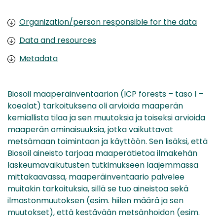
Organization/person responsible for the data
Data and resources
Metadata
Biosoil maaperäinventaarion (ICP forests – taso I –
koealat) tarkoituksena oli arvioida maaperän
kemiallista tilaa ja sen muutoksia ja toiseksi arvioida
maaperän ominaisuuksia, jotka vaikuttavat
metsämaan toimintaan ja käyttöön. Sen lisäksi, että
Biosoil aineisto tarjoaa maaperätietoa ilmakehän
laskeumavaikutusten tutkimukseen laajemmassa
mittakaavassa, maaperäinventaario palvelee
muitakin tarkoituksia, sillä se tuo aineistoa sekä
ilmastonmuutoksen (esim. hiilen määrä ja sen
muutokset), että kestävään metsänhoidon (esim.