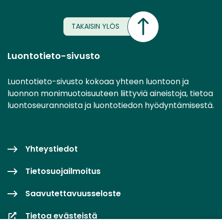
TAKAISIN YLÖS
Luontotieto-sivusto
Luontotieto-sivusto kokoaa yhteen luontoon ja
luonnon monimuotoisuuteen liittyviä aineistoja, tietoa
luontoseurannoista ja luontotiedon hyödyntämisestä.
Yhteystiedot
Tietosuojailmoitus
Saavutettavuusseloste
Tietoa evästeistä