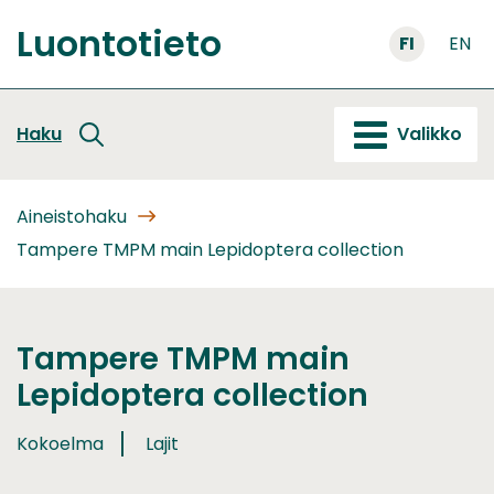
Siirry
Luontotieto
sisältöön
FI
EN
Etusivu
Haku
Valikko
Aineistohaku
Tampere TMPM main Lepidoptera collection
Tampere TMPM main
Lepidoptera collection
Kokoelma
Lajit