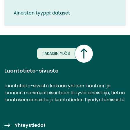
Aineiston tyyppi: dataset
TAKAISIN YLÖS
Luontotieto-sivusto
Luontotieto-sivusto kokoaa yhteen luontoon ja
luonnon monimuotoisuuteen liittyviä aineistoja, tietoa
luontoseurannoista ja luontotiedon hyödyntämisestä.
Yhteystiedot