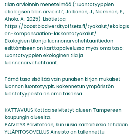
tilan arvioinnin menetelmää (“Luontotyyppien
ekologisen tilan arviointi”, Jalkanen, J., Nieminen, E.,
Ahola, A.; 2025). Lisätietoa:
https://boostbiodiversityoffsets.fi/tyokalut/ekologis
en-kompensaation-laskentatyokalut/
Ekologisen tilan ja luonnonarvohehtaaritiedon
esittämiseen on karttapalvelussa myös oma taso:
Luontotyyppien ekologinen tila ja
luonnonarvohehtaarit.
Tämä taso sisältää vain punaisen kirjan mukaiset
luonnon luontotyypit. Rakennetun ympäristön
luontotyypeistä on oma tasonsa.
KATTAVUUS Kattaa selvitetyt alueen Tampereen
kaupungin alueelta.
PÄIVITYS Päivitetään, kun uusia kartoituksia tehdään.
YLLÄPITOSOVELLUS Aineisto on tallennettu