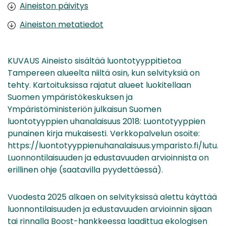
Aineiston päivitys
Aineiston metatiedot
KUVAUS Aineisto sisältää luontotyyppitietoa
Tampereen alueelta niiltä osin, kun selvityksiä on
tehty. Kartoituksissa rajatut alueet luokitellaan
Suomen ympäristökeskuksen ja
Ympäristöministeriön julkaisun Suomen
luontotyyppien uhanalaisuus 2018: Luontotyyppien
punainen kirja mukaisesti. Verkkopalvelun osoite:
https://luontotyyppienuhanalaisuus.ymparisto.fi/lutu.
Luonnontilaisuuden ja edustavuuden arvioinnista on
erillinen ohje (saatavilla pyydettäessä).
Vuodesta 2025 alkaen on selvityksissä alettu käyttää
luonnontilaisuuden ja edustavuuden arvioinnin sijaan
tai rinnalla Boost-hankkeessa laadittua ekologisen