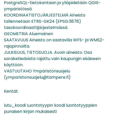
PostgreSQL-tietokantaan ja ylläpidetään QGIS-
ympäristössä.
KOORDINAATISTOJÄRJESTELMÄ Aineisto
tallennetaan ETRS-GK24 (EPSG:3878)
tasokoordinaattijärjestelmässä.
GEOMETRIA Aluemainen
SAATAVUUS Aineisto on saatavilla WFS- ja WMS2-
rajapinnoilta.
JULKISUUS, TIETOSUOJA. Avoin aineisto. Osa
saraketiedoista rajattu vain kaupungin sisäiseen
käyttöön.
VASTUUTAHO Ympäristönsuojelu
(ymparistonsuojelu@tampere.fi)
Kentät
lutu_koodi Luontotyypin koodi luontotyyppien
punaisen kirjan mukaisesti