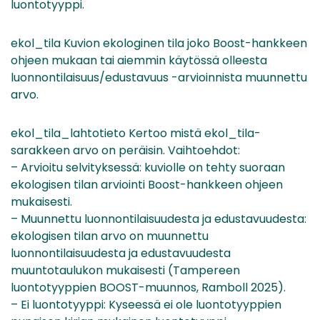
luontotyyppi.
ekol_tila Kuvion ekologinen tila joko Boost-hankkeen
ohjeen mukaan tai aiemmin käytössä olleesta
luonnontilaisuus/edustavuus -arvioinnista muunnettu
arvo.
ekol_tila_lahtotieto Kertoo mistä ekol_tila-
sarakkeen arvo on peräisin. Vaihtoehdot:
– Arvioitu selvityksessä: kuviolle on tehty suoraan
ekologisen tilan arviointi Boost-hankkeen ohjeen
mukaisesti.
– Muunnettu luonnontilaisuudesta ja edustavuudesta:
ekologisen tilan arvo on muunnettu
luonnontilaisuudesta ja edustavuudesta
muuntotaulukon mukaisesti (Tampereen
luontotyyppien BOOST-muunnos, Ramboll 2025).
– Ei luontotyyppi: Kyseessä ei ole luontotyyppien