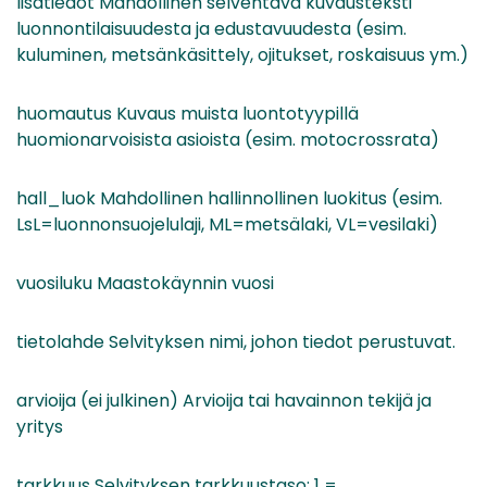
lisatiedot Mahdollinen selventävä kuvausteksti
luonnontilaisuudesta ja edustavuudesta (esim.
kuluminen, metsänkäsittely, ojitukset, roskaisuus ym.)
huomautus Kuvaus muista luontotyypillä
huomionarvoisista asioista (esim. motocrossrata)
hall_luok Mahdollinen hallinnollinen luokitus (esim.
LsL=luonnonsuojelulaji, ML=metsälaki, VL=vesilaki)
vuosiluku Maastokäynnin vuosi
tietolahde Selvityksen nimi, johon tiedot perustuvat.
arvioija (ei julkinen) Arvioija tai havainnon tekijä ja
yritys
tarkkuus Selvityksen tarkkuustaso: 1 =