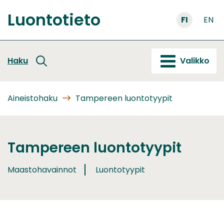
Siirry
Luontotieto
sisältöön
FI
EN
Etusivu
Haku
Valikko
Aineistohaku
Tampereen luontotyypit
Tampereen luontotyypit
Maastohavainnot
Luontotyypit