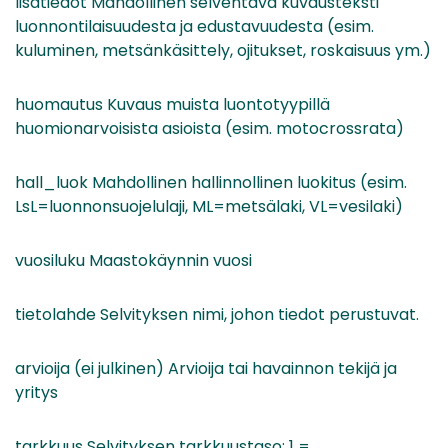
lisatiedot Mahdollinen selventävä kuvausteksti
luonnontilaisuudesta ja edustavuudesta (esim.
kuluminen, metsänkäsittely, ojitukset, roskaisuus ym.)
huomautus Kuvaus muista luontotyypillä
huomionarvoisista asioista (esim. motocrossrata)
hall_luok Mahdollinen hallinnollinen luokitus (esim.
LsL=luonnonsuojelulaji, ML=metsälaki, VL=vesilaki)
vuosiluku Maastokäynnin vuosi
tietolahde Selvityksen nimi, johon tiedot perustuvat.
arvioija (ei julkinen) Arvioija tai havainnon tekijä ja
yritys
tarkkuus Selvityksen tarkkuustaso: 1 =