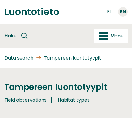
Go
Luontotieto
to
FI
EN
Front
content
page
Haku
Menu
Data search
Tampereen luontotyypit
Tampereen luontotyypit
Field observations
Habitat types