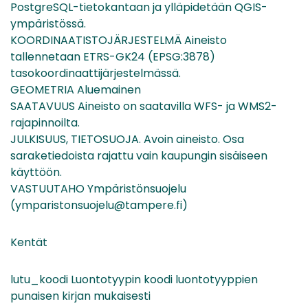
PostgreSQL-tietokantaan ja ylläpidetään QGIS-
ympäristössä.
KOORDINAATISTOJÄRJESTELMÄ Aineisto
tallennetaan ETRS-GK24 (EPSG:3878)
tasokoordinaattijärjestelmässä.
GEOMETRIA Aluemainen
SAATAVUUS Aineisto on saatavilla WFS- ja WMS2-
rajapinnoilta.
JULKISUUS, TIETOSUOJA. Avoin aineisto. Osa
saraketiedoista rajattu vain kaupungin sisäiseen
käyttöön.
VASTUUTAHO Ympäristönsuojelu
(ymparistonsuojelu@tampere.fi)
Kentät
lutu_koodi Luontotyypin koodi luontotyyppien
punaisen kirjan mukaisesti