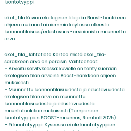
luontotyyppi.
ekol_tila Kuvion ekologinen tila joko Boost-hankkeen
ohjeen mukaan tai aiemmin käytössä olleesta
luonnontilaisuus/edustavuus -arvioinnista muunnettu
arvo.
ekol_tila_lahtotieto Kertoo mistä ekol_tila-
sarakkeen arvo on peräisin. Vaihtoehdot:
– Arvioitu selvityksessä: kuviolle on tehty suoraan
ekologisen tilan arviointi Boost-hankkeen ohjeen
mukaisesti.
– Muunnettu luonnontilaisuudesta ja edustavuudesta:
ekologisen tilan arvo on muunnettu
luonnontilaisuudesta ja edustavuudesta
muuntotaulukon mukaisesti (Tampereen
luontotyyppien BOOST-muunnos, Ramboll 2025).
– Ei luontotyyppi: Kyseessä ei ole luontotyyppien