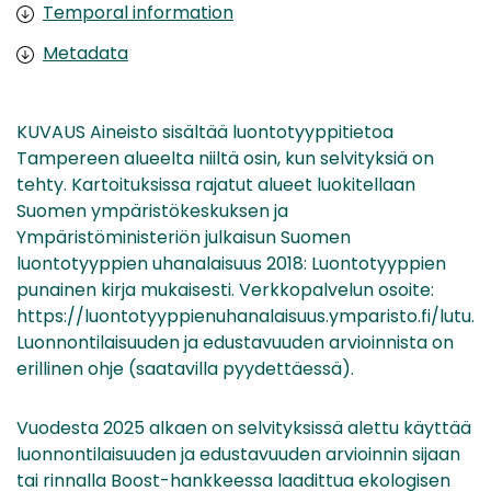
Temporal information
Metadata
KUVAUS Aineisto sisältää luontotyyppitietoa
Tampereen alueelta niiltä osin, kun selvityksiä on
tehty. Kartoituksissa rajatut alueet luokitellaan
Suomen ympäristökeskuksen ja
Ympäristöministeriön julkaisun Suomen
luontotyyppien uhanalaisuus 2018: Luontotyyppien
punainen kirja mukaisesti. Verkkopalvelun osoite:
https://luontotyyppienuhanalaisuus.ymparisto.fi/lutu.
Luonnontilaisuuden ja edustavuuden arvioinnista on
erillinen ohje (saatavilla pyydettäessä).
Vuodesta 2025 alkaen on selvityksissä alettu käyttää
luonnontilaisuuden ja edustavuuden arvioinnin sijaan
tai rinnalla Boost-hankkeessa laadittua ekologisen