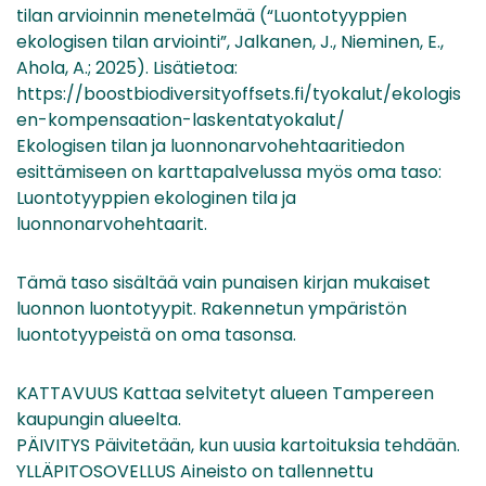
tilan arvioinnin menetelmää (“Luontotyyppien
ekologisen tilan arviointi”, Jalkanen, J., Nieminen, E.,
Ahola, A.; 2025). Lisätietoa:
https://boostbiodiversityoffsets.fi/tyokalut/ekologis
en-kompensaation-laskentatyokalut/
Ekologisen tilan ja luonnonarvohehtaaritiedon
esittämiseen on karttapalvelussa myös oma taso:
Luontotyyppien ekologinen tila ja
luonnonarvohehtaarit.
Tämä taso sisältää vain punaisen kirjan mukaiset
luonnon luontotyypit. Rakennetun ympäristön
luontotyypeistä on oma tasonsa.
KATTAVUUS Kattaa selvitetyt alueen Tampereen
kaupungin alueelta.
PÄIVITYS Päivitetään, kun uusia kartoituksia tehdään.
YLLÄPITOSOVELLUS Aineisto on tallennettu