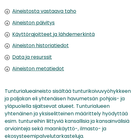
Aineistosta vastaava taho
Aineiston päivitys
Käyttörajoitteet ja lähdemerkintä
Aineiston historiatiedot
Data ja resurssit
Aineiston metatiedot
Tunturialueaineisto sisältää tunturikoivuvyöhykkeen
ja paljakan eli yhtenäisen havumetsän pohjois- ja
yläpuolella sijaitsevat alueet. Tunturialueen
yhtenäinen ja yksiselitteinen määrittely hyödyttää
esim. tuntureihin liittyviä kansallisia ja kansainvälisiä
arviointeja sekä maankäyttö-, ilmasto- ja
ekosysteemipalvelutarkasteluja.