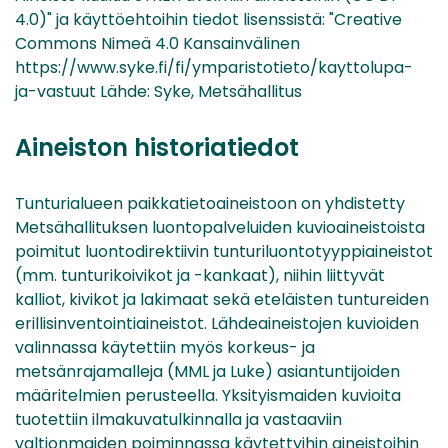
4.0)" ja käyttöehtoihin tiedot lisenssistä: "Creative
Commons Nimeä 4.0 Kansainvälinen
https://www.syke.fi/fi/ymparistotieto/kayttolupa-
ja-vastuut Lähde: Syke, Metsähallitus
Aineiston historiatiedot
Tunturialueen paikkatietoaineistoon on yhdistetty
Metsähallituksen luontopalveluiden kuvioaineistoista
poimitut luontodirektiivin tunturiluontotyyppiaineistot
(mm. tunturikoivikot ja -kankaat), niihin liittyvät
kalliot, kivikot ja lakimaat sekä eteläisten tuntureiden
erillisinventointiaineistot. Lähdeaineistojen kuvioiden
valinnassa käytettiin myös korkeus- ja
metsänrajamalleja (MML ja Luke) asiantuntijoiden
määritelmien perusteella. Yksityismaiden kuvioita
tuotettiin ilmakuvatulkinnalla ja vastaaviin
valtionmaiden poiminnassa käytettyihin aineistoihin