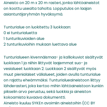
Aineisto on 20 m x 20 m rasteri, jonka lähtöaineistot
on koottu usealta taholta. Lopputulos on laajan
asiantuntijaryhmän hyväksymä.
Tunturialue on luokitettu 3 luokkaan:
0 ei tunturialuetta
1 tunturikuvioiden alue
2 tunturikuvioihin mukaan luettava alue
Tunturialueen kivennäismaa- ja kalliokuviot sisältyvät
luokkaan 1 ja niihin liittyvät laajemmat suo- ja
vesialueet luokkaan 2. Luokkaan 2 sisältyvät myös
muut pienialaiset välialueet, joiden avulla tunturialue
on rajattu eheämmäksi. Tunturialueaineistoon liittyy
lähderasteri, joka kertoo mihin lähtöaineistoon kunkin
pikselin arvo perustuu, sekä luokkia ja aineiston
kokoamista kuvaava dokumentti.
Aineisto kuuluu SYKEn avoimiin aineistoihin (CC BY