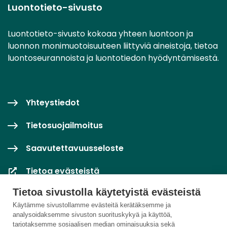
Luontotieto-sivusto
Luontotieto-sivusto kokoaa yhteen luontoon ja
luonnon monimuotoisuuteen liittyviä aineistoja, tietoa
luontoseurannoista ja luontotiedon hyödyntämisestä.
Yhteystiedot
Tietosuojailmoitus
Saavutettavuusseloste
Tietoa evästeistä
Tietoa sivustolla käytetyistä evästeistä
Evästeasetukset
Käytämme sivustollamme evästeitä kerätäksemme ja
analysoidaksemme sivuston suorituskykyä ja käyttöä,
tarjotaksemme sosiaalisen median ominaisuuksia sekä