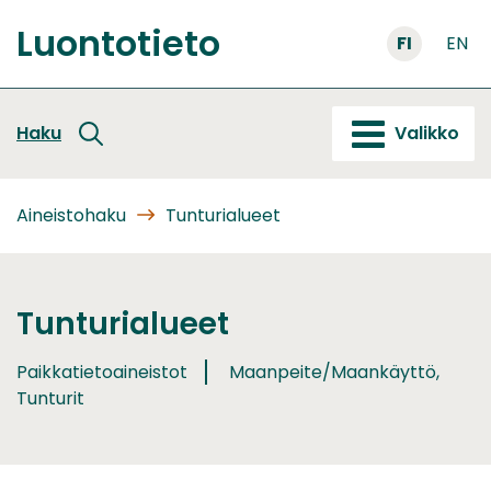
Siirry
Luontotieto
sisältöön
FI
EN
Etusivu
Haku
Valikko
Aineistohaku
Tunturialueet
Tunturialueet
Paikkatietoaineistot
Maanpeite/Maankäyttö,
Tunturit