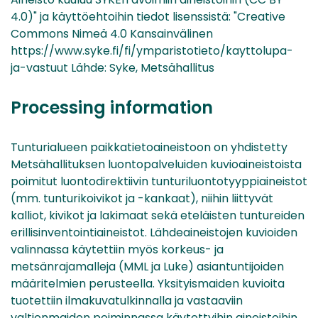
4.0)" ja käyttöehtoihin tiedot lisenssistä: "Creative
Commons Nimeä 4.0 Kansainvälinen
https://www.syke.fi/fi/ymparistotieto/kayttolupa-
ja-vastuut Lähde: Syke, Metsähallitus
Processing information
Tunturialueen paikkatietoaineistoon on yhdistetty
Metsähallituksen luontopalveluiden kuvioaineistoista
poimitut luontodirektiivin tunturiluontotyyppiaineistot
(mm. tunturikoivikot ja -kankaat), niihin liittyvät
kalliot, kivikot ja lakimaat sekä eteläisten tuntureiden
erillisinventointiaineistot. Lähdeaineistojen kuvioiden
valinnassa käytettiin myös korkeus- ja
metsänrajamalleja (MML ja Luke) asiantuntijoiden
määritelmien perusteella. Yksityismaiden kuvioita
tuotettiin ilmakuvatulkinnalla ja vastaaviin
valtionmaiden poiminnassa käytettyihin aineistoihin