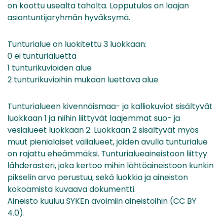
on koottu usealta taholta. Lopputulos on laajan
asiantuntijaryhmän hyväksymä.
Tunturialue on luokitettu 3 luokkaan:
0 ei tunturialuetta
1 tunturikuvioiden alue
2 tunturikuvioihin mukaan luettava alue
Tunturialueen kivennäismaa- ja kalliokuviot sisältyvät
luokkaan 1 ja niihin liittyvät laajemmat suo- ja
vesialueet luokkaan 2. Luokkaan 2 sisältyvät myös
muut pienialaiset välialueet, joiden avulla tunturialue
on rajattu eheämmäksi. Tunturialueaineistoon liittyy
lähderasteri, joka kertoo mihin lähtöaineistoon kunkin
pikselin arvo perustuu, sekä luokkia ja aineiston
kokoamista kuvaava dokumentti.
Aineisto kuuluu SYKEn avoimiin aineistoihin (CC BY
4.0).