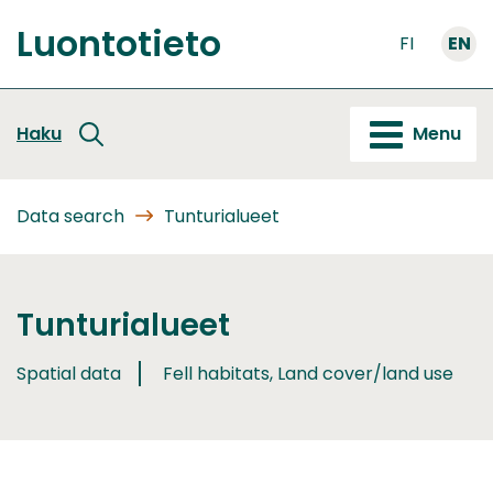
Go
Luontotieto
to
FI
EN
Front
content
page
Haku
Menu
Data search
Tunturialueet
Tunturialueet
Spatial data
Fell habitats, Land cover/land use