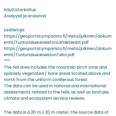
Käyttötarkoitus:
Analyysit ja arvioinnit
Lisätietoja:
https://geoportal.ymparisto.fi/meta/julkinen/dokum
entit/TunturialueaineistonLahdetiedot.pdf
https://geoportal.ymparisto.fi/meta/julkinen/dokum
entit/TunturialueaineistonTeko.pdf
***
The fell area includes the mountain birch zone and
sparsely vegetated / bare areas located above and
north from the uniform coniferous forest.
The data can be used in national and international
assessments related to the fells, as well as land use,
climate and ecosystem service reviews.
The data is a 20 m x 20 m raster, the source data of