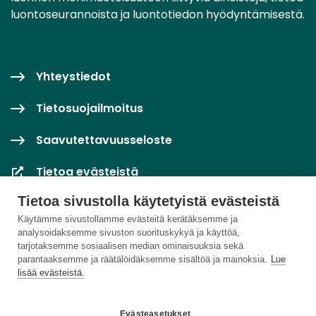
luontoseurannoista ja luontotiedon hyödyntämisestä.
Yhteystiedot
Tietosuojailmoitus
Saavutettavuusseloste
Tietoa evästeistä
Tietoa sivustolla käytetyistä evästeistä
Evästeasetukset
Käytämme sivustollamme evästeitä kerätäksemme ja
analysoidaksemme sivuston suorituskykyä ja käyttöä,
tarjotaksemme sosiaalisen median ominaisuuksia sekä
parantaaksemme ja räätälöidäksemme sisältöä ja mainoksia.
Lue
lisää evästeistä.
Evästeasetukset