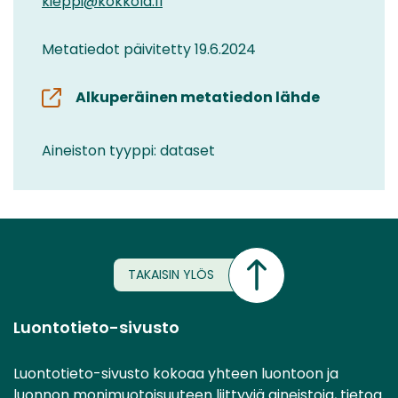
kieppi@kokkola.fi
Metatiedot päivitetty 19.6.2024
Alkuperäinen metatiedon lähde
Aineiston tyyppi: dataset
TAKAISIN YLÖS
Luontotieto-sivusto
Luontotieto-sivusto kokoaa yhteen luontoon ja
luonnon monimuotoisuuteen liittyviä aineistoja, tietoa