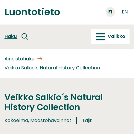
Siirry
Luontotieto
sisältöön
FI
EN
Etusivu
Haku
Valikko
Aineistohaku
Veikko Salkio´s Natural History Collection
Veikko Salkio´s Natural
History Collection
Kokoelma, Maastohavainnot
Lajit