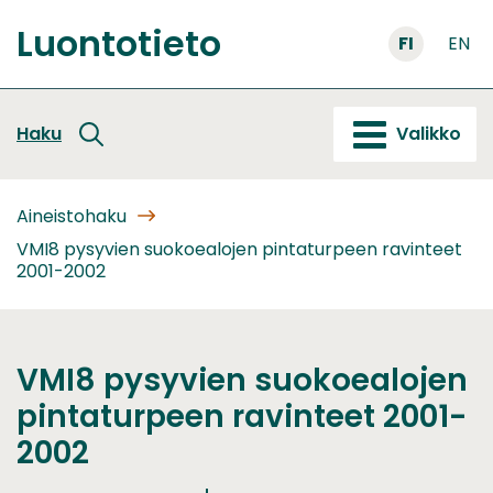
Siirry
Luontotieto
sisältöön
FI
EN
Etusivu
Haku
Valikko
Aineistohaku
VMI8 pysyvien suokoealojen pintaturpeen ravinteet
2001-2002
VMI8 pysyvien suokoealojen
pintaturpeen ravinteet 2001-
2002