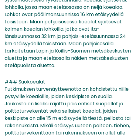
lohkolla, jossa maan eteläosassa on neljä koealaa.
Lohkot ovat pääilmansuunnissa 16 km etäisyydellä
toisistaan. Maan pohjoisosassa koealat sijaitsevat
kolmen koealan lohkoilla, jotka ovat itä-
länsisuunnassa 32 km ja pohjois-eteläsuunnassa 24
km etäisyydellä toisistaan. Maan pohjoisosalla
tarkoitetaan Lapin ja Koillis-Suomen metsäkeskusten
aluetta ja maan eteläosalla näiden metsäkeskusten
eteläpuolista aluetta.
### Suokoealat
Tutkimuksen turvenäytteenotto on kohdistettu niille
pysyville koealoille, joiden keskipiste on suolla.
Joukosta on lisäksi rajattu pois entiset suopellot ja
polttoturvekentät sekä sellaiset koealat, joiden
keskipiste on alle 15 m etäisyydellä tiestä, pellosta tai
rakennuksista. Mikäli etäisyys uuteen peltoon, tiehen,
polttoturvekenttään tai rakennukseen on ollut alle