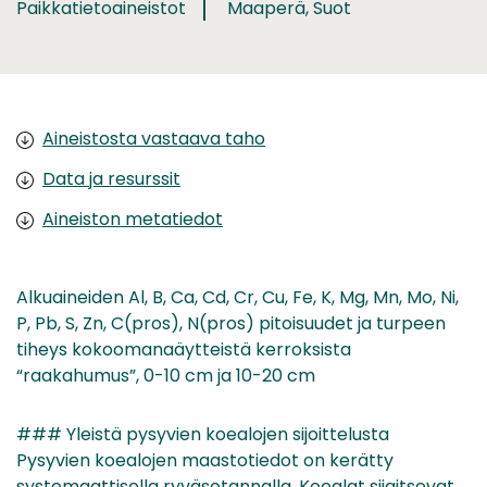
Paikkatietoaineistot
Maaperä, Suot
Aineistosta vastaava taho
Data ja resurssit
Aineiston metatiedot
Alkuaineiden Al, B, Ca, Cd, Cr, Cu, Fe, K, Mg, Mn, Mo, Ni,
P, Pb, S, Zn, C(pros), N(pros) pitoisuudet ja turpeen
tiheys kokoomanaäytteistä kerroksista
“raakahumus”, 0-10 cm ja 10-20 cm
### Yleistä pysyvien koealojen sijoittelusta
Pysyvien koealojen maastotiedot on kerätty
systemaattisella ryväsotannalla. Koealat sijaitsevat