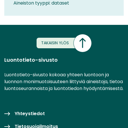
Aineiston tyyppi: dataset
TAKAISIN YLÖS
Luontotieto-sivusto
Luontotieto-sivusto kokoaa yhteen luontoon ja
luonnon monimuotoisuuteen liittyviä aineistoja, tietoa
luontoseurannoista ja luontotiedon hyödyntämisestä.
Yhteystiedot
Tietosuojailmoitus