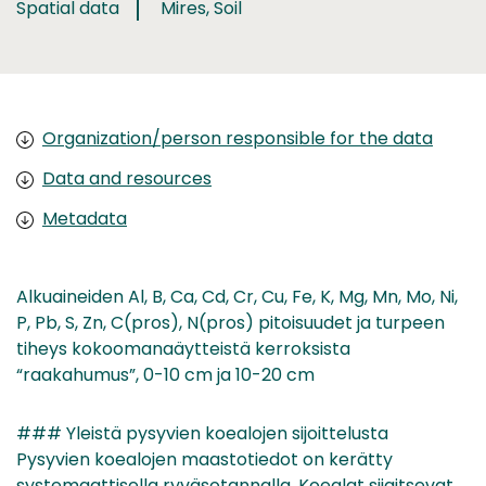
Spatial data
Mires, Soil
Organization/person responsible for the data
Data and resources
Metadata
Alkuaineiden Al, B, Ca, Cd, Cr, Cu, Fe, K, Mg, Mn, Mo, Ni,
P, Pb, S, Zn, C(pros), N(pros) pitoisuudet ja turpeen
tiheys kokoomanaäytteistä kerroksista
“raakahumus”, 0-10 cm ja 10-20 cm
### Yleistä pysyvien koealojen sijoittelusta
Pysyvien koealojen maastotiedot on kerätty
systemaattisella ryväsotannalla. Koealat sijaitsevat