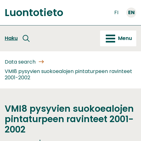
Go
Luontotieto
to
FI
EN
Front
content
page
Haku
Menu
Data search
VMI8 pysyvien suokoealojen pintaturpeen ravinteet
2001-2002
VMI8 pysyvien suokoealojen
pintaturpeen ravinteet 2001-
2002