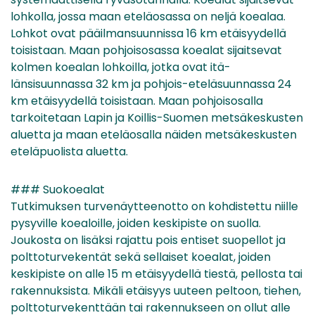
lohkolla, jossa maan eteläosassa on neljä koealaa.
Lohkot ovat pääilmansuunnissa 16 km etäisyydellä
toisistaan. Maan pohjoisosassa koealat sijaitsevat
kolmen koealan lohkoilla, jotka ovat itä-
länsisuunnassa 32 km ja pohjois-eteläsuunnassa 24
km etäisyydellä toisistaan. Maan pohjoisosalla
tarkoitetaan Lapin ja Koillis-Suomen metsäkeskusten
aluetta ja maan eteläosalla näiden metsäkeskusten
eteläpuolista aluetta.
### Suokoealat
Tutkimuksen turvenäytteenotto on kohdistettu niille
pysyville koealoille, joiden keskipiste on suolla.
Joukosta on lisäksi rajattu pois entiset suopellot ja
polttoturvekentät sekä sellaiset koealat, joiden
keskipiste on alle 15 m etäisyydellä tiestä, pellosta tai
rakennuksista. Mikäli etäisyys uuteen peltoon, tiehen,
polttoturvekenttään tai rakennukseen on ollut alle