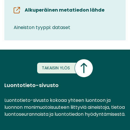
Alkuperäinen metatiedon lähde
Aineiston tyyppi: dataset
TAKAISIN YLÖS
Luontotieto-sivusto
Luontotieto-sivusto kokoaa yhteen luontoon ja
luonnon monimuotoisuuteen liittyviä aineistoja, tietoa
luontoseurannoista ja luontotiedon hyödyntämisestä.