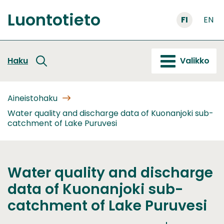
Siirry
Luontotieto
sisältöön
FI
EN
Etusivu
Haku
Valikko
Aineistohaku
Water quality and discharge data of Kuonanjoki sub-
catchment of Lake Puruvesi
Water quality and discharge
data of Kuonanjoki sub-
catchment of Lake Puruvesi