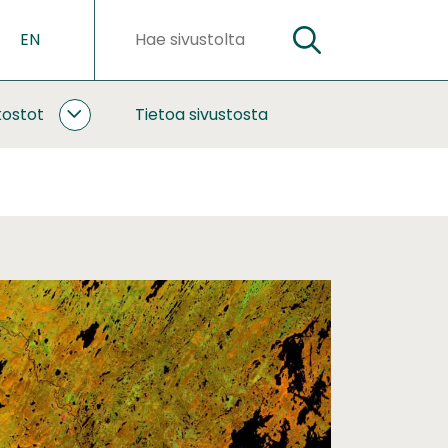
EN
HAE
Hakusanat
kostot
Tietoa sivustosta
YHTEISTYÖ
JA
VERKOSTOT
ALASIVUT