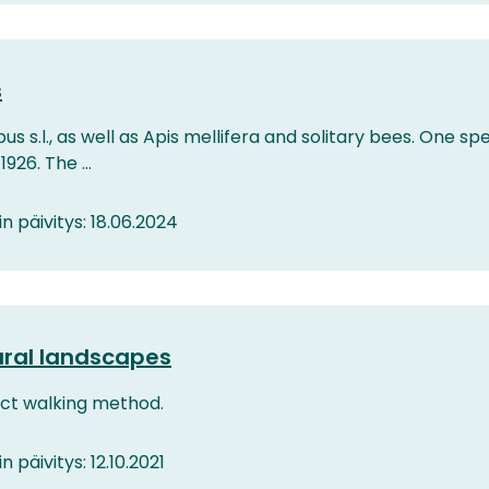
s
s.l., as well as Apis mellifera and solitary bees. One spe
926. The ...
in päivitys: 18.06.2024
tural landscapes
ect walking method.
n päivitys: 12.10.2021