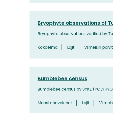
Bryophyte observations of T
Bryophyte observations verified by T
Kokoelma
Lajit
Viimeisin päivi
Bumblebee census
Bumblebee census by SYKE (PÖLYHYÖ
Maastohavainnot
Lajit
Viimeisi