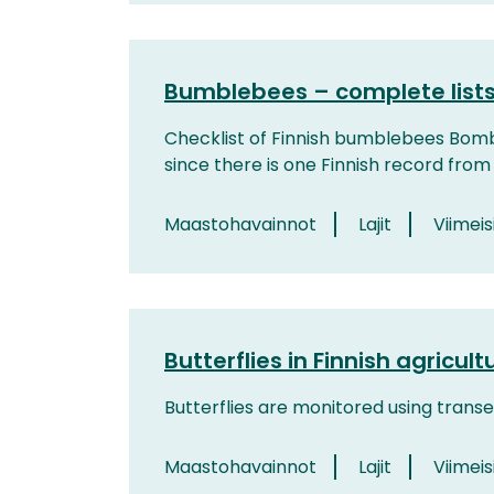
Bumblebees – complete list
Checklist of Finnish bumblebees Bombus 
since there is one Finnish record from 1
Maastohavainnot
Lajit
Viimeis
Butterflies in Finnish agricul
Butterflies are monitored using trans
Maastohavainnot
Lajit
Viimeisi