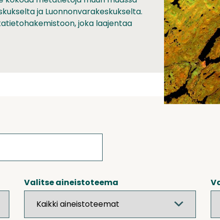
skukselta ja Luonnonvarakeskukselta.
ikkatietohakemistoon, joka laajentaa
Valitse aineistoteema
Va