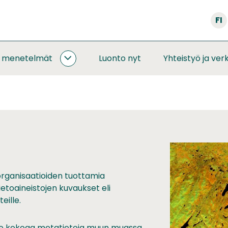
FI
a menetelmät
Luonto nyt
Yhteistyö ja ver
SEURANNAT
JA
MENETELMÄT
ALASIVUT
organisaatioiden tuottamia
ietoaineistojen kuvaukset eli
eille.
lä se kokoaa metatietoja muun muassa