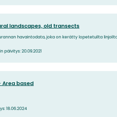
tural landscapes, old transects
nan havaintodata, joka on kerätty lopetetuilta linjoilta
in päivitys: 20.09.2021
– Area based
tys: 18.06.2024