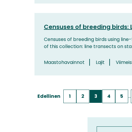
Censuses of breeding birds: 
Censuses of breeding birds using lin
of this collection: line transects on s
Maastohavainnot
Lajit
Viimeis
Edellinen
1
2
3
4
5
…