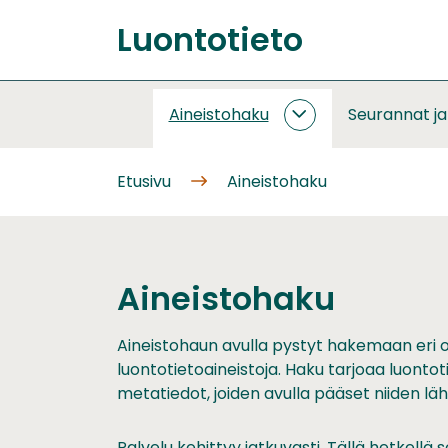
Siirry
Luontotieto
sisältöön
Etusivu
Aineistohaku
Seurannat j
AINEISTOHAKU
ALASIVUT
Etusivu
Aineistohaku
Aineistohaku
Aineistohaun avulla pystyt hakemaan eri 
luontotietoaineistoja. Haku tarjoaa luontot
metatiedot, joiden avulla pääset niiden läht
Palvelu kehittyy jatkuvasti. Tällä hetkel