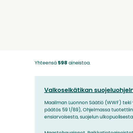
Yhteensä
598
aineistoa.
Valkoselkätikan suojeluohjel
Maailman Luonnon Säätiö (WWF) teki v
päätös 59 1/89), Ohjelmassa tuotettiin
ensiarvoisesta, suojelun ulkopuolisesta .
Maastohavainnot, Paikkatietoaineisto