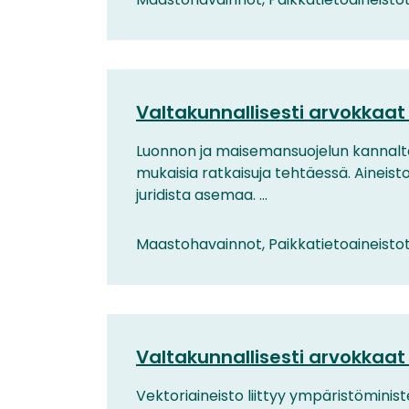
Valtakunnallisesti arvokkaat 
Luonnon ja maisemansuojelun kannalta 
mukaisia ratkaisuja tehtäessä. Aineis
juridista asemaa. ...
Maastohavainnot, Paikkatietoaineisto
Valtakunnallisesti arvokkaat 
Vektoriaineisto liittyy ympäristömini