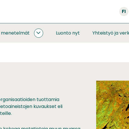
FI
a menetelmät
Luonto nyt
Yhteistyö ja ver
SEURANNAT
JA
MENETELMÄT
ALASIVUT
organisaatioiden tuottamia
ietoaineistojen kuvaukset eli
eille.
lä se kokoaa metatietoja muun muassa