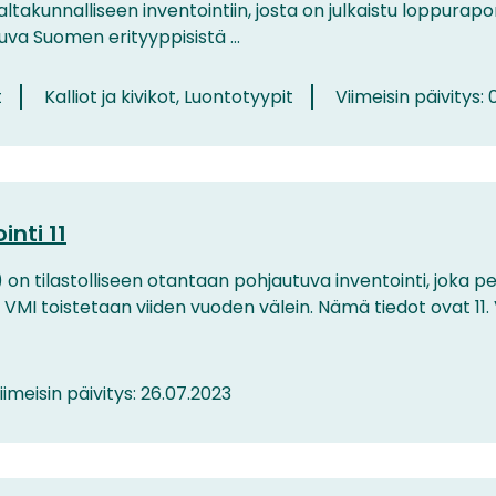
ltakunnalliseen inventointiin, josta on julkaistu loppura
uva Suomen erityyppisistä ...
t
Kalliot ja kivikot, Luontotyypit
Viimeisin päivitys: 0
nti 11
 on tilastolliseen otantaan pohjautuva inventointi, joka 
I toistetaan viiden vuoden välein. Nämä tiedot ovat 11. V
iimeisin päivitys: 26.07.2023