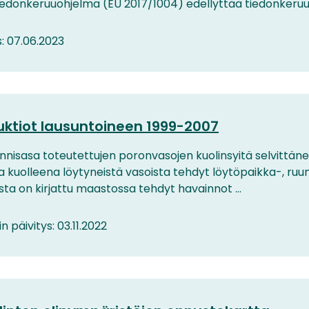
iedonkeruuohjelma (EU 2017/1004) edellyttää tiedonkeruuta
s: 07.06.2023
ktiot lausuntoineen 1999-2007
kunnisasa toteutettujen poronvasojen kuolinsyitä selvittän
uolleena löytyneistä vasoista tehdyt löytöpaikka-, ruumi
sta on kirjattu maastossa tehdyt havainnot ...
in päivitys: 03.11.2022