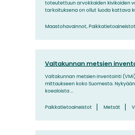
toteutettuun arvokkaiden kivikoiden va
tarkoituksena on ollut luoda kattava k
Maastohavainnot, Paikkatietoaineisto
Valtakunnan metsien inventoi
Valtakunnan metsien inventointi (VMI)
mittaukseen koko Suomesta. Nykyään VM
koealoista ...
Paikkatietoaineistot
Metsät
V