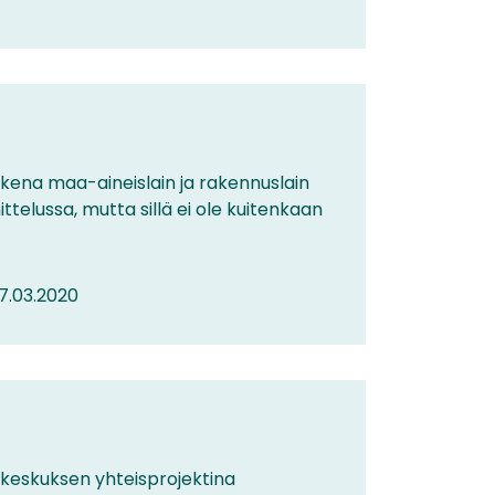
kena maa-aineislain ja rakennuslain
elussa, mutta sillä ei ole kuitenkaan
17.03.2020
skeskuksen yhteisprojektina