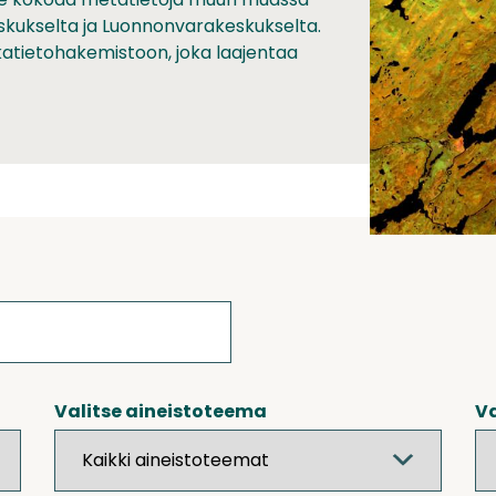
skukselta ja Luonnonvarakeskukselta.
ikkatietohakemistoon, joka laajentaa
Valitse aineistoteema
Va