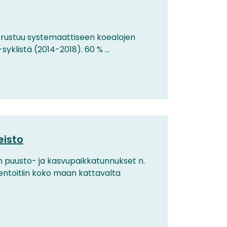
perustuu systemaattiseen koealojen
klistä (2014-2018). 60 % ...
eisto
n puusto- ja kasvupaikkatunnukset n.
ventoitiin koko maan kattavalta