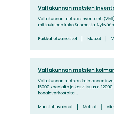
Valtakunnan metsien inventoi
Valtakunnan metsien inventointi (VMI)
mittaukseen koko Suomesta. Nykyään VM
Paikkatietoaineistot
Metsät
V
Valtakunnan metsien kolmann
Valtakunnan metsien kolmannen invento
15000 koealalta ja kasvillisuus n. 120
koealaverkostolta. ...
Maastohavainnot
Metsät
Vii