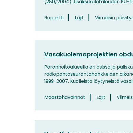
(280/2004). Lisäksi kalatalouden EU-t
Raportti
Lajit
Viimeisin päivity
Vasakuolemaprojektien obdu
Poronhoitoalueella eri osissa ja palis
radiopantaseurantahankkeiden aikana k
1999-2007. Kuolleista löytyneistä vasoi
Maastohavainnot
Lajit
Viimeis