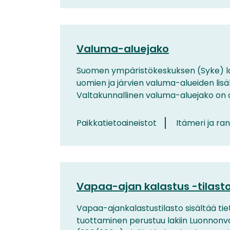
Valuma-aluejako
Suomen ympäristökeskuksen (Syke) laa
uomien ja järvien valuma-alueiden lis
Valtakunnallinen valuma-aluejako on os
Paikkatietoaineistot
Itämeri ja ran
Vapaa-ajan kalastus -tilast
Vapaa-ajankalastustilasto sisältää ti
tuottaminen perustuu lakiin Luonnonvar