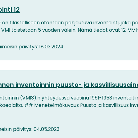
nti 12
 on tilastolliseen otantaan pohjautuva inventointi, joka 
I toistetaan 5 vuoden välein. Nämä tiedot ovat 12. VMI-sy
iimeisin päivitys: 18.03.2024
en inventoinnin puusto- ja kasvillisuusain
innin (VMI3):n yhteydessä vuosina 1951-1953 inventoitii
00 koealalta. ## Menetelmäkuvaus Puusto ja kasvillisuus in
meisin päivitys: 04.05.2023