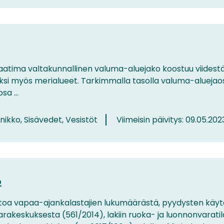
tima valtakunnallinen valuma-aluejako koostuu viidestä 
äksi myös merialueet. Tarkimmalla tasolla valuma-aluejao
a ...
nikko, Sisävedet, Vesistöt
Viimeisin päivitys: 09.05.202
o
etoa vapaa-ajankalastajien lukumäärästä, pyydysten käytös
akeskuksesta (561/2014), lakiin ruoka- ja luonnonvaratila