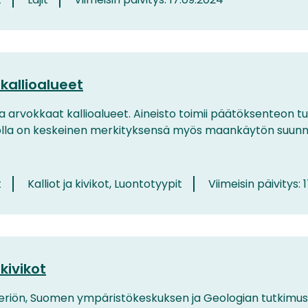
kallioalueet
arvokkaat kallioalueet. Aineisto toimii päätöksenteon tu
tolla on keskeinen merkityksensä myös maankäytön suunnitt
t
Kalliot ja kivikot, Luontotyypit
Viimeisin päivitys: 
kivikot
steriön, Suomen ympäristökeskuksen ja Geologian tutkimu