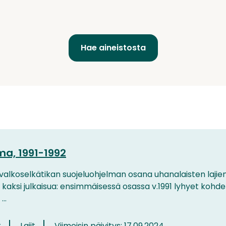
ma, 1991-1992
alkoselkätikan suojeluohjelman osana uhanalaisten lajien
 kaksi julkaisua: ensimmäisessä osassa v.1991 lyhyet kohd
..
t
Lajit
Viimeisin päivitys: 17.09.2024