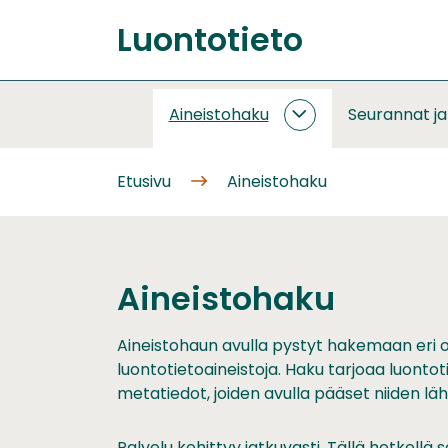
Siirry
Luontotieto
sisältöön
Etusivu
Aineistohaku
Seurannat j
AINEISTOHAKU
ALASIVUT
Etusivu
Aineistohaku
Aineistohaku
Aineistohaun avulla pystyt hakemaan eri 
luontotietoaineistoja. Haku tarjoaa luontot
metatiedot, joiden avulla pääset niiden läht
Palvelu kehittyy jatkuvasti. Tällä hetkel