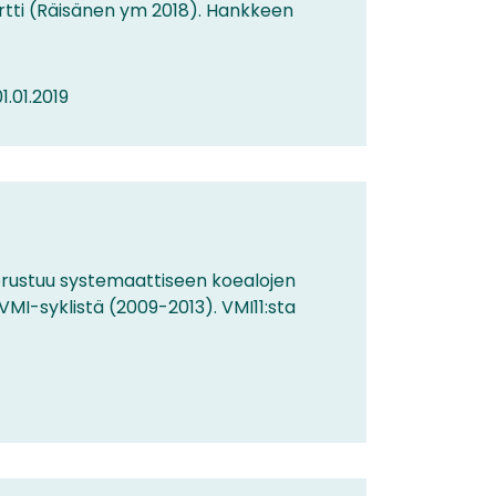
portti (Räisänen ym 2018). Hankkeen
1.01.2019
perustuu systemaattiseen koealojen
MI-syklistä (2009-2013). VMI11:sta