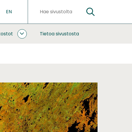
EN
HAE
Hakusanat
kostot
Tietoa sivustosta
YHTEISTYÖ
JA
VERKOSTOT
ALASIVUT