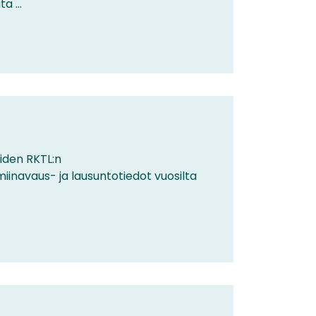
 ...
eiden RKTL:n
inavaus- ja lausuntotiedot vuosilta