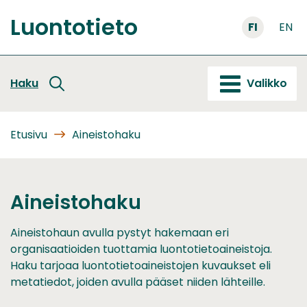
Siirry
Luontotieto
sisältöön
FI
EN
Etusivu
Haku
Valikko
Etusivu
Aineistohaku
Aineistohaku
Aineistohaun avulla pystyt hakemaan eri
organisaatioiden tuottamia luontotietoaineistoja.
Haku tarjoaa luontotietoaineistojen kuvaukset eli
metatiedot, joiden avulla pääset niiden lähteille.