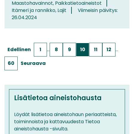
Maastohavainnot, Paikkatietoaineistot
Itämeri ja rannikko, Lajit
Viimeisin päivitys:
26.04.2024
Edellinen
1
…
8
9
10
11
12
…
60
Seuraava
Lisätietoa aineistohausta
Löydät lisätietoa aineistohaun periaatteista,
toiminnoista ja kattavuudesta Tietoa
aineistohausta -sivulta.