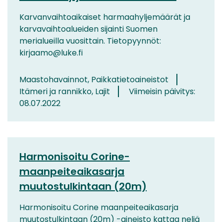
Karvanvaihtoaikaiset harmaahyljemäärät ja
karvavaihtoalueiden sijainti Suomen
merialueilla vuosittain. Tietopyynnöt:
kirjaamo@luke.fi
Maastohavainnot, Paikkatietoaineistot
Itämeri ja rannikko, Lajit
Viimeisin päivitys:
08.07.2022
Harmonisoitu Corine-
maanpeiteaikasarja
muutostulkintaan (20m)
Harmonisoitu Corine maanpeiteaikasarja
muutostulkintaan (20m) -aineisto kattaa neljä