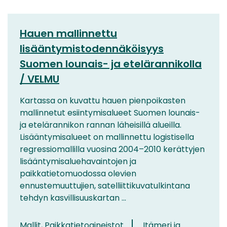
Hauen mallinnettu
lisääntymistodennäköisyys
Suomen lounais- ja etelärannikolla
/ VELMU
Kartassa on kuvattu hauen pienpoikasten
mallinnetut esiintymisalueet Suomen lounais-
ja etelärannikon rannan läheisillä alueilla.
Lisääntymisalueet on mallinnettu logistisella
regressiomallilla vuosina 2004–2010 kerättyjen
lisääntymisaluehavaintojen ja
paikkatietomuodossa olevien
ennustemuuttujien, satelliittikuvatulkintana
tehdyn kasvillisuuskartan ...
Mallit, Paikkatietoaineistot
Itämeri ja