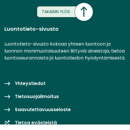
TAKAISIN YLÖS
Luontotieto-sivusto
Luontotieto-sivusto kokoaa yhteen luontoon ja
luonnon monimuotoisuuteen liittyviä aineistoja, tietoa
luontoseurannoista ja luontotiedon hyödyntämisestä.
Yhteystiedot
Tietosuojailmoitus
Saavutettavuusseloste
Tietoa evästeistä