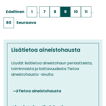
Edellinen
1
…
7
8
9
10
11
…
60
Seuraava
Lisätietoa aineistohausta
Löydät lisätietoa aineistohaun periaatteista,
toiminnoista ja kattavuudesta Tietoa
aineistohausta -sivulta.
Tietoa aineistohausta