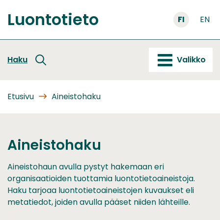
Siirry
Luontotieto
sisältöön
FI
EN
Etusivu
Haku
Valikko
Etusivu
Aineistohaku
Aineistohaku
Aineistohaun avulla pystyt hakemaan eri
organisaatioiden tuottamia luontotietoaineistoja.
Haku tarjoaa luontotietoaineistojen kuvaukset eli
metatiedot, joiden avulla pääset niiden lähteille.