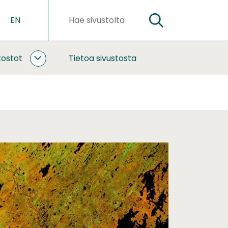
EN
HAE
Hakusanat
kostot
Tietoa sivustosta
YHTEISTYÖ
JA
VERKOSTOT
ALASIVUT