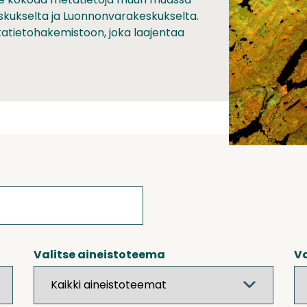
skukselta ja Luonnonvarakeskukselta.
ikkatietohakemistoon, joka laajentaa
Valitse aineistoteema
Va