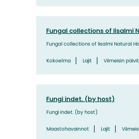
Fungal collections of Iisalmi
Fungal collections of Iisalmi Natural 
Kokoelma
Lajit
Viimeisin päivit
Fungi indet. (by host)
Fungi indet. (by host)
Maastohavainnot
Lajit
Viimeis