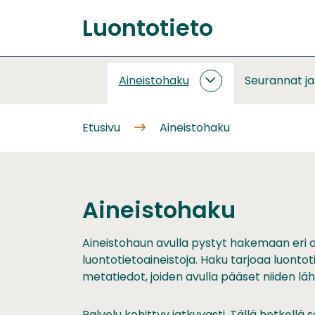
Siirry
Luontotieto
sisältöön
Etusivu
Aineistohaku
Seurannat j
AINEISTOHAKU
ALASIVUT
Etusivu
Aineistohaku
Aineistohaku
Aineistohaun avulla pystyt hakemaan eri 
luontotietoaineistoja. Haku tarjoaa luontot
metatiedot, joiden avulla pääset niiden läht
Palvelu kehittyy jatkuvasti. Tällä hetkel