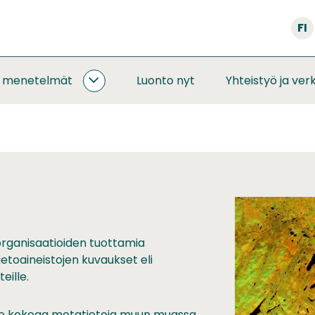
FI
a menetelmät
Luonto nyt
Yhteistyö ja ver
SEURANNAT
JA
MENETELMÄT
ALASIVUT
organisaatioiden tuottamia
ietoaineistojen kuvaukset eli
eille.
lä se kokoaa metatietoja muun muassa