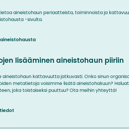
tietoa aineistohaun periaatteista, toiminnoista ja kattavu
istohausta -sivulta.
 aineistohausta
ojen lisääminen aineistohaun piiriin
aineistohaun kattavuutta jatkuvasti. Onko sinun organisaa
 joiden metatietoja voisimme lisätä aineistohakuun? Halua
teen, joka toistaiseksi puuttuu? Ota meihin yhteyttä!
tiedot