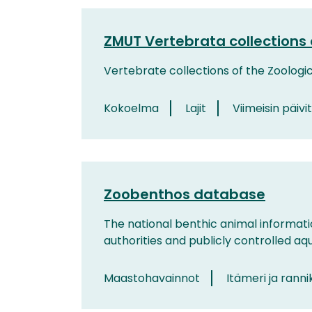
ZMUT Vertebrata collections 
Vertebrate collections of the Zoologi
Kokoelma
Lajit
Viimeisin päivi
Zoobenthos database
The national benthic animal informat
authorities and publicly controlled aqu
Maastohavainnot
Itämeri ja ranni