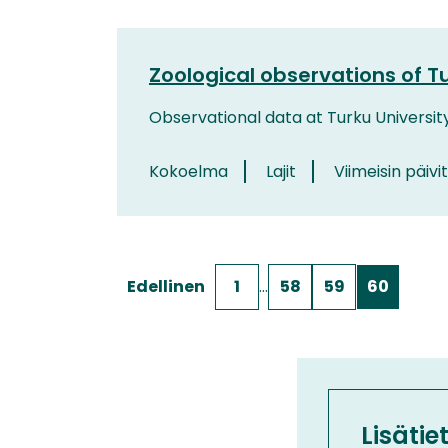
Zoological observations of T
Observational data at Turku Universi
Kokoelma
Lajit
Viimeisin päivi
Edellinen
1
…
58
59
60
Lisäti