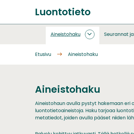
Siirry
Luontotieto
sisältöön
Etusivu
Aineistohaku
Seurannat j
AINEISTOHAKU
ALASIVUT
Etusivu
Aineistohaku
Aineistohaku
Aineistohaun avulla pystyt hakemaan eri 
luontotietoaineistoja. Haku tarjoaa luontot
metatiedot, joiden avulla pääset niiden läht
Palvelu kehittyy jatkuvasti. Tällä hetkel