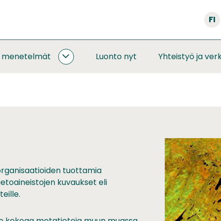
FI
a menetelmät
Luonto nyt
Yhteistyö ja ver
SEURANNAT
JA
MENETELMÄT
ALASIVUT
organisaatioiden tuottamia
ietoaineistojen kuvaukset eli
eille.
lä se kokoaa metatietoja muun muassa