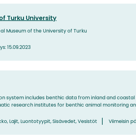
of Turku University
cal Museum of the University of Turku
tys: 15.09.2023
ion system includes benthic data from inland and coasta
atic research institutes for benthic animal monitoring and 
kko, Lajit, Luontotyypit, Sisävedet, Vesistöt
Viimeisin pä