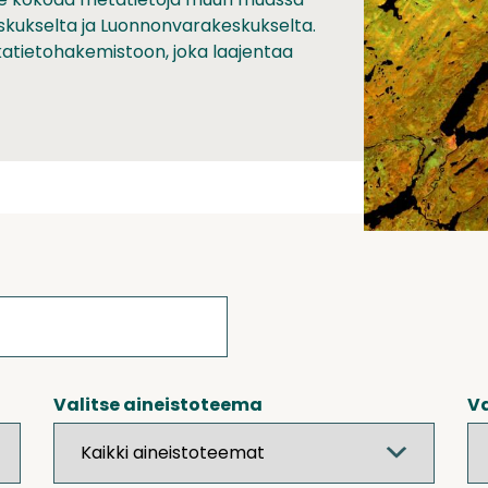
skukselta ja Luonnonvarakeskukselta.
ikkatietohakemistoon, joka laajentaa
Valitse aineistoteema
Va