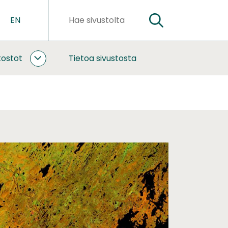
EN
HAE
Hakusanat
kostot
Tietoa sivustosta
YHTEISTYÖ
JA
VERKOSTOT
ALASIVUT