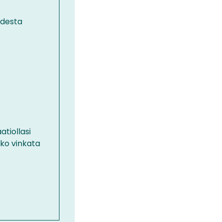
udesta
tiollasi
tko vinkata