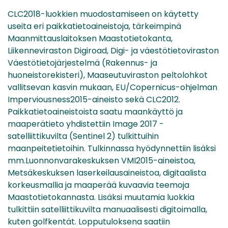
CLC2018-luokkien muodostamiseen on käytetty
useita eri paikkatietoaineistoja, tärkeimpinä
Maanmittauslaitoksen Maastotietokanta,
Liikenneviraston Digiroad, Digi- ja väestötietoviraston
Väestötietojärjestelmä (Rakennus- ja
huoneistorekisteri), Maaseutuviraston peltolohkot
vallitsevan kasvin mukaan, EU/Copernicus-ohjelman
Imperviousness2015-aineisto sekä CLC2012.
Paikkatietoaineistoista saatu maankäyttö ja
maaperätieto yhdistettiin Image 2017 -
satelliittikuvilta (Sentinel 2) tulkittuihin
maanpeitetietoihin. Tulkinnassa hyödynnettiin lisäksi
mm.Luonnonvarakeskuksen VMI2015-aineistoa,
Metsäkeskuksen laserkeilausaineistoa, digitaalista
korkeusmallia ja maaperää kuvaavia teemoja
Maastotietokannasta. Lisäksi muutamia luokkia
tulkittiin satelliittikuvilta manuaalisesti digitoimalla,
kuten golfkentät. Lopputuloksena saatiin