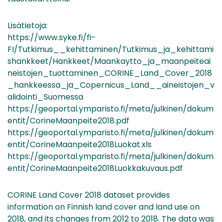
Lisätietoja:
https://www.syke.fi/fi-
FI/Tutkimus__kehittaminen/Tutkimus_ja_kehittami
shankkeet/Hankkeet/Maankaytto_ja_maanpeiteai
neistojen_tuottaminen_CORINE_Land_Cover_2018
_hankkeessa_ja_Copernicus_Land__aineistojen_v
alidointi_Suomessa
https://geoportal.ymparisto.fi/meta/julkinen/dokum
entit/CorineMaanpeite2018.pdf
https://geoportal.ymparisto.fi/meta/julkinen/dokum
entit/CorineMaanpeite2018Luokat.xls
https://geoportal.ymparisto.fi/meta/julkinen/dokum
entit/CorineMaanpeite2018Luokkakuvaus.pdf
CORINE Land Cover 2018 dataset provides
information on Finnish land cover and land use on
2018, and its changes from 2012 to 2018. The data was