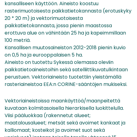
kansalliseen käyttöön. Aineisto koostuu
rasterimuotoisesta paikkatietokannasta (erotuskyky
20 * 20 m) ja vektorimuotoisesta
paikkatietokannasta, jossa pienin maastossa
erottuva alue on vähintään 25 ha ja kapeimmillaan
100 metriä.
Kansallisen muutosaineiston 2012-2018 pienin kuvio
on 0,5 ha ja eurooppalaisen 5 ha.
Aineisto on tuotettu Sykessä olemassa oleviin
paikkatietoaineistoihin sekä satelliittikuvatulkintaan
perustuen. Vektoriaineisto tuotettiin yleistämällä
rasteriaineistoa EEA:n CORINE-sääntöjen mukiseksi.
Vektoriaineistoissa maankäyttöä/maanpeitettä
kuvataan kolmitasoisella hierarkisella luokittelulla.
Viisi pääluokkaa (rakennetut alueet;
maatalousalueet; metsät sekä avoimet kankaat ja
kalliomaat; kosteikot ja avoimet suot sekä