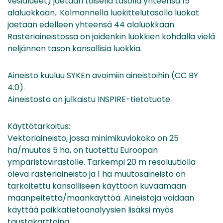
vesialueet) jaetaan toisella tasolla yhteensä 15
alaluokkaan.. Kolmannella luokittelutasolla luokat
jaetaan edelleen yhteensä 44 alaluokkaan.
Rasteriaineistossa on joidenkin luokkien kohdalla vielä
neljännen tason kansallisia luokkia.
Aineisto kuuluu SYKEn avoimiin aineistoihin (CC BY
4.0).
Aineistosta on julkaistu INSPIRE-tietotuote.
Käyttötarkoitus:
Vektoriaineisto, jossa minimikuviokoko on 25
ha/muutos 5 ha, on tuotettu Euroopan
ympäristövirastolle. Tarkempi 20 m resoluutiolla
oleva rasteriaineisto ja 1 ha muutosaineisto on
tarkoitettu kansalliseen käyttöön kuvaamaan
maanpeitettä/maankäyttöä. Aineistoja voidaan
käyttää paikkatietoanalyysien lisäksi myös
taustakarttoina.