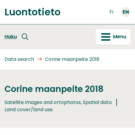
Go
Luontotieto
to
FI
EN
Front
content
page
Haku
Menu
Data search
Corine maanpeite 2018
Corine maanpeite 2018
Satellite images and ortophotos, Spatial data
Land cover/land use