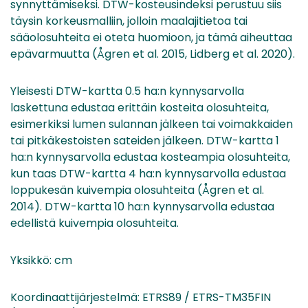
synnyttämiseksi. DTW-kosteusindeksi perustuu siis
täysin korkeusmalliin, jolloin maalajitietoa tai
sääolosuhteita ei oteta huomioon, ja tämä aiheuttaa
epävarmuutta (Ågren et al. 2015, Lidberg et al. 2020).
Yleisesti DTW-kartta 0.5 ha:n kynnysarvolla
laskettuna edustaa erittäin kosteita olosuhteita,
esimerkiksi lumen sulannan jälkeen tai voimakkaiden
tai pitkäkestoisten sateiden jälkeen. DTW-kartta 1
ha:n kynnysarvolla edustaa kosteampia olosuhteita,
kun taas DTW-kartta 4 ha:n kynnysarvolla edustaa
loppukesän kuivempia olosuhteita (Ågren et al.
2014). DTW-kartta 10 ha:n kynnysarvolla edustaa
edellistä kuivempia olosuhteita.
Yksikkö: cm
Koordinaattijärjestelmä: ETRS89 / ETRS-TM35FIN