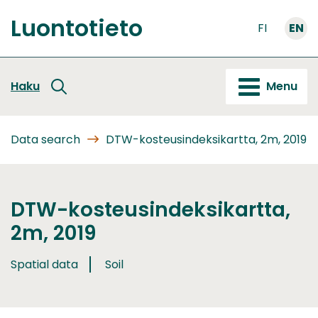
Go
Luontotieto
to
FI
EN
Front
content
page
Haku
Menu
Data search
DTW-kosteusindeksikartta, 2m, 2019
DTW-kosteusindeksikartta,
2m, 2019
Spatial data
Soil