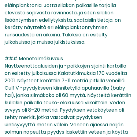
eläinplanktonia. Jotta silakan poikasille tarjolla
olevasta sopivasta ravinnosta, ja siten silakan
lisääntymisen edellytyksistä, saataisiin tietoja, on
kerätty näytteitä eri eläinplanktonryhmien
runsaudesta eri aikoina. Tuloksia on esitelty
julkaisuissa ja muissa julkistuksissa.
### Menetelmäkuvaus
Näytteenottoalueiden ja -paikkojen sijainti kartoilla
on esitetty julkaisussa Kalatutkimuksia 170 vuodelta
2001. Näytteet kerättiin 7–11 metriä pitkillä veneillä
Gulf V -pyydykseen kiinnitetyllä apuhaavilla (baby
hai), jonka silmäkoko oli 60 myytä. Näytteitä kerättiin
kullakin paikalla touko-elokuussa viikoittain. Veden
syvyys oli 8–20 metriä. Pyydyksen vetoköyteen oli
tehty merkit, jotka vastasivat pyydyksen
uintisyvyyttä metrin välein. Veneen ajaessa neljän
solmun nopeutta pyydys laskettiin veteen ja köyttä