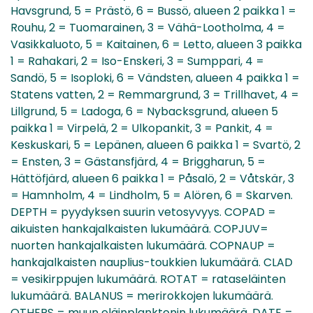
Havsgrund, 5 = Prästö, 6 = Bussö, alueen 2 paikka 1 =
Rouhu, 2 = Tuomarainen, 3 = Vähä-Lootholma, 4 =
Vasikkaluoto, 5 = Kaitainen, 6 = Letto, alueen 3 paikka
1 = Rahakari, 2 = Iso-Enskeri, 3 = Sumppari, 4 =
Sandö, 5 = Isoploki, 6 = Vändsten, alueen 4 paikka 1 =
Statens vatten, 2 = Remmargrund, 3 = Trillhavet, 4 =
Lillgrund, 5 = Ladoga, 6 = Nybacksgrund, alueen 5
paikka 1 = Virpelä, 2 = Ulkopankit, 3 = Pankit, 4 =
Keskuskari, 5 = Lepänen, alueen 6 paikka 1 = Svartö, 2
= Ensten, 3 = Gästansfjärd, 4 = Briggharun, 5 =
Hättöfjärd, alueen 6 paikka 1 = Påsalö, 2 = Våtskär, 3
= Hamnholm, 4 = Lindholm, 5 = Alören, 6 = Skarven.
DEPTH = pyydyksen suurin vetosyvyys. COPAD =
aikuisten hankajalkaisten lukumäärä. COPJUV=
nuorten hankajalkaisten lukumäärä. COPNAUP =
hankajalkaisten nauplius-toukkien lukumäärä. CLAD
= vesikirppujen lukumäärä. ROTAT = rataseläinten
lukumäärä. BALANUS = merirokkojen lukumäärä.
OTHERS = muun eläinplanktonin lukumäärä. DATE =