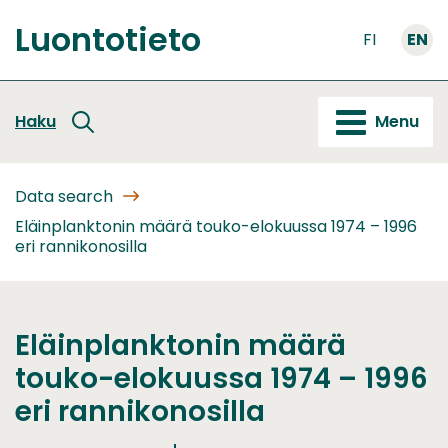
Go
Luontotieto
to
FI
EN
Front
content
page
Haku
Menu
Data search
Eläinplanktonin määrä touko-elokuussa 1974 – 1996
eri rannikonosilla
Eläinplanktonin määrä
touko-elokuussa 1974 – 1996
eri rannikonosilla