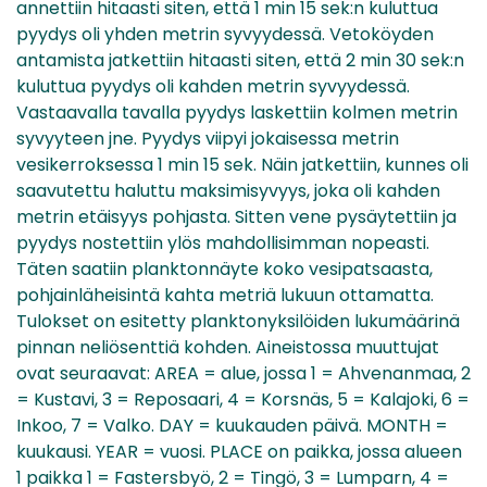
annettiin hitaasti siten, että 1 min 15 sek:n kuluttua
pyydys oli yhden metrin syvyydessä. Vetoköyden
antamista jatkettiin hitaasti siten, että 2 min 30 sek:n
kuluttua pyydys oli kahden metrin syvyydessä.
Vastaavalla tavalla pyydys laskettiin kolmen metrin
syvyyteen jne. Pyydys viipyi jokaisessa metrin
vesikerroksessa 1 min 15 sek. Näin jatkettiin, kunnes oli
saavutettu haluttu maksimisyvyys, joka oli kahden
metrin etäisyys pohjasta. Sitten vene pysäytettiin ja
pyydys nostettiin ylös mahdollisimman nopeasti.
Täten saatiin planktonnäyte koko vesipatsaasta,
pohjainläheisintä kahta metriä lukuun ottamatta.
Tulokset on esitetty planktonyksilöiden lukumäärinä
pinnan neliösenttiä kohden. Aineistossa muuttujat
ovat seuraavat: AREA = alue, jossa 1 = Ahvenanmaa, 2
= Kustavi, 3 = Reposaari, 4 = Korsnäs, 5 = Kalajoki, 6 =
Inkoo, 7 = Valko. DAY = kuukauden päivä. MONTH =
kuukausi. YEAR = vuosi. PLACE on paikka, jossa alueen
1 paikka 1 = Fastersbyö, 2 = Tingö, 3 = Lumparn, 4 =