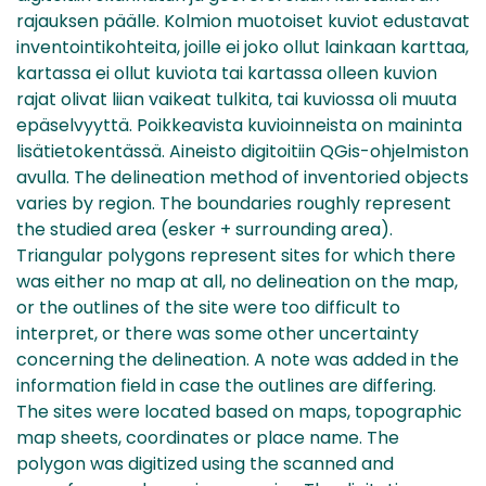
rajauksen päälle. Kolmion muotoiset kuviot edustavat
inventointikohteita, joille ei joko ollut lainkaan karttaa,
kartassa ei ollut kuviota tai kartassa olleen kuvion
rajat olivat liian vaikeat tulkita, tai kuviossa oli muuta
epäselvyyttä. Poikkeavista kuvioinneista on maininta
lisätietokentässä. Aineisto digitoitiin QGis-ohjelmiston
avulla. The delineation method of inventoried objects
varies by region. The boundaries roughly represent
the studied area (esker + surrounding area).
Triangular polygons represent sites for which there
was either no map at all, no delineation on the map,
or the outlines of the site were too difficult to
interpret, or there was some other uncertainty
concerning the delineation. A note was added in the
information field in case the outlines are differing.
The sites were located based on maps, topographic
map sheets, coordinates or place name. The
polygon was digitized using the scanned and