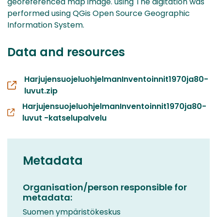
georeferenced map image. using The digitation was
performed using QGis Open Source Geographic
Information System.
Data and resources
HarjujensuojeluohjelmanInventoinnit1970ja80-
luvut.zip
HarjujensuojeluohjelmanInventoinnit1970ja80-
luvut -katselupalvelu
Metadata
Organisation/person responsible for
metadata:
Suomen ympäristökeskus