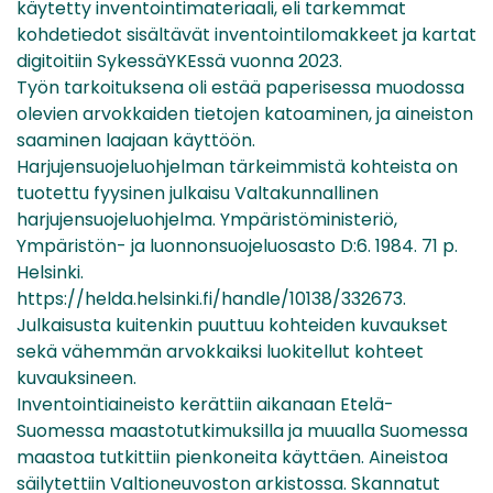
käytetty inventointimateriaali, eli tarkemmat
kohdetiedot sisältävät inventointilomakkeet ja kartat
digitoitiin SykessäYKEssä vuonna 2023.
Työn tarkoituksena oli estää paperisessa muodossa
olevien arvokkaiden tietojen katoaminen, ja aineiston
saaminen laajaan käyttöön.
Harjujensuojeluohjelman tärkeimmistä kohteista on
tuotettu fyysinen julkaisu Valtakunnallinen
harjujensuojeluohjelma. Ympäristöministeriö,
Ympäristön- ja luonnonsuojeluosasto D:6. 1984. 71 p.
Helsinki.
https://helda.helsinki.fi/handle/10138/332673.
Julkaisusta kuitenkin puuttuu kohteiden kuvaukset
sekä vähemmän arvokkaiksi luokitellut kohteet
kuvauksineen.
Inventointiaineisto kerättiin aikanaan Etelä-
Suomessa maastotutkimuksilla ja muualla Suomessa
maastoa tutkittiin pienkoneita käyttäen. Aineistoa
säilytettiin Valtioneuvoston arkistossa. Skannatut