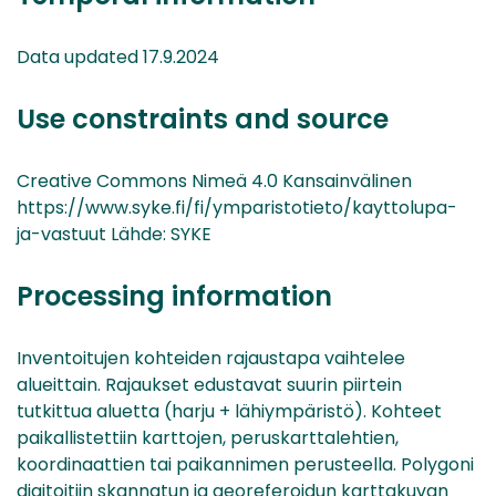
Data updated 17.9.2024
Use constraints and source
Creative Commons Nimeä 4.0 Kansainvälinen
https://www.syke.fi/fi/ymparistotieto/kayttolupa-
ja-vastuut Lähde: SYKE
Processing information
Inventoitujen kohteiden rajaustapa vaihtelee
alueittain. Rajaukset edustavat suurin piirtein
tutkittua aluetta (harju + lähiympäristö). Kohteet
paikallistettiin karttojen, peruskarttalehtien,
koordinaattien tai paikannimen perusteella. Polygoni
digitoitiin skannatun ja georeferoidun karttakuvan