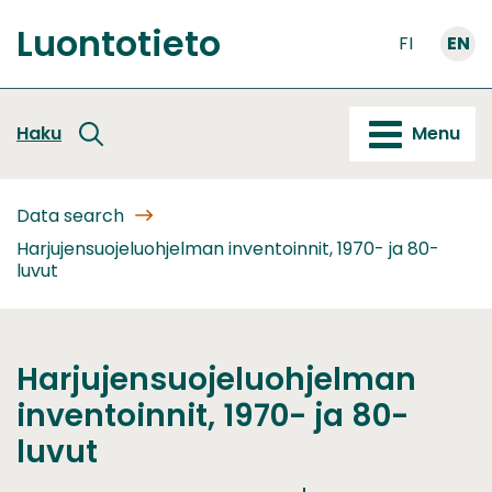
Go
Luontotieto
to
FI
EN
Front
content
page
Haku
Menu
Data search
Harjujensuojeluohjelman inventoinnit, 1970- ja 80-
luvut
Harjujensuojeluohjelman
inventoinnit, 1970- ja 80-
luvut