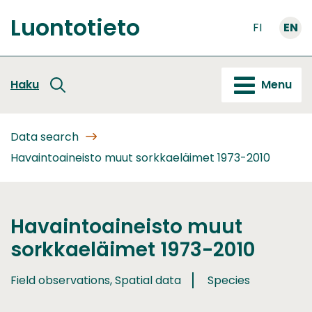
Go
Luontotieto
to
FI
EN
Front
content
page
Haku
Menu
Data search
Havaintoaineisto muut sorkkaeläimet 1973-2010
Havaintoaineisto muut
sorkkaeläimet 1973-2010
Field observations, Spatial data
Species