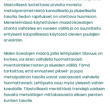
tilastollisesti luotettavia arvioita monista
metsäparametreistä kansallisella ja alueellisella
tasolla, tiedon rajoitukset on otettava huomioon.
Menetelmässä käytettävien maastokoealojen
otanta vaihtelee eri vuosien välillä ja on suunniteltu
erityisesti kaupallisessa käytössä olevien puulajien
arviointiin.
Niiden koealojen määrä, joilla lehtipuiden tilavuus on
korkea, voi siten vaihdella huomattavasti
inventointikierrosten ja alueiden välillä. Tämä
tarkoittaa, että ennusteet pikseli- ja jopa
metsäpalstan tasolla voivat vastaavasti vaihdella
huomattavasti. Lehtipuita osuu myös yleisesti vähän
koealoille. Tilastollisesti merkittäviä trendejä voidaan
havaita metsätilojen mittakaavasta alkaen pienten
kuntien tasolle.