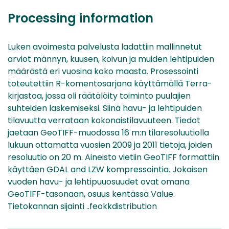
Processing information
Luken avoimesta palvelusta ladattiin mallinnetut
arviot männyn, kuusen, koivun ja muiden lehtipuiden
määrästä eri vuosina koko maasta. Prosessointi
toteutettiin R-komentosarjana käyttämällä Terra-
kirjastoa, jossa oli räätälöity toiminto puulajien
suhteiden laskemiseksi. Siinä havu- ja lehtipuiden
tilavuutta verrataan kokonaistilavuuteen. Tiedot
jaetaan GeoTIFF-muodossa 16 m:n tilaresoluutiolla
lukuun ottamatta vuosien 2009 ja 2011 tietoja, joiden
resoluutio on 20 m. Aineisto vietiin GeoTIFF formattiin
käyttäen GDAL and LZW kompressointia. Jokaisen
vuoden havu- ja lehtipuuosuudet ovat omana
GeoTIFF-tasonaan, osuus kentässä Value.
Tietokannan sijainti ..feokkdistribution