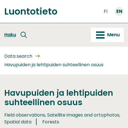
Go
Luontotieto
to
FI
EN
Front
content
page
Haku
Menu
Data search
Havupuiden ja lehtipuiden suhteellinen osuus
Havupuiden ja lehtipuiden
suhteellinen osuus
Field observations, Satellite images and ortophotos,
Spatial data
Forests