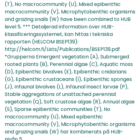
(T), No macrocommunity (U), Mixed epibenthic
macrocommunity (V), Microphytobenthic organisms
and grazing snails (W) have been combined to HUB
level 5. *** Detaljerad information över HUB-
klassificeringssystemet, kan hittas i tekniska
rapporten (HELCOM BSEP139):
http://helcom.fi/Lists/Publications/BSEP139.pdf
*Grupperna Emergent vegetation (A), Submerged
rooted plants (B), Perennial algae (C), Aquatic moss
(D), Epibenthic bivalves (E), Epibenthic cnidarians
(G), Epibenthic crustaceans (I), Epibenthic sponges
(J), Infaunal bivalves (L), Infaunal insect larvae (P),
Stable aggregations of unattached perennial
vegetation (Q), Soft crustose algae (R), Annual algae
(S), Sparse epibenthic communities (T), No
macrocommunity (U), Mixed epibenthic
macrocommunity (V), Microphytobenthic organisms
and grazing snails (W) har kombinerats på HUB-
nivån 5.