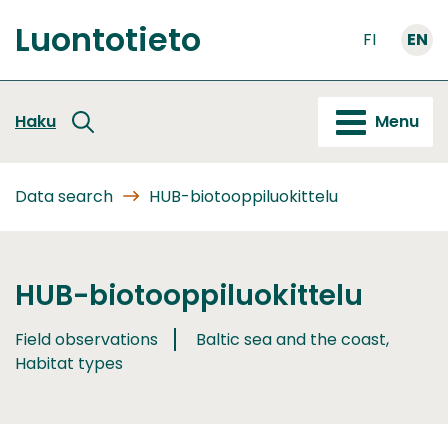
Go
Luontotieto
to
FI
EN
Front
content
page
Haku
Menu
Data search
HUB-biotooppiluokittelu
HUB-biotooppiluokittelu
Field observations
Baltic sea and the coast,
Habitat types