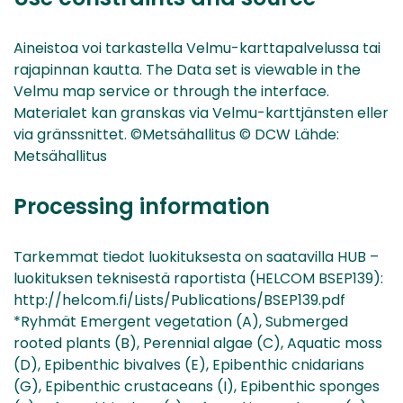
Aineistoa voi tarkastella Velmu-karttapalvelussa tai
rajapinnan kautta. The Data set is viewable in the
Velmu map service or through the interface.
Materialet kan granskas via Velmu-karttjänsten eller
via gränssnittet. ©Metsähallitus © DCW Lähde:
Metsähallitus
Processing information
Tarkemmat tiedot luokituksesta on saatavilla HUB –
luokituksen teknisestä raportista (HELCOM BSEP139):
http://helcom.fi/Lists/Publications/BSEP139.pdf
*Ryhmät Emergent vegetation (A), Submerged
rooted plants (B), Perennial algae (C), Aquatic moss
(D), Epibenthic bivalves (E), Epibenthic cnidarians
(G), Epibenthic crustaceans (I), Epibenthic sponges