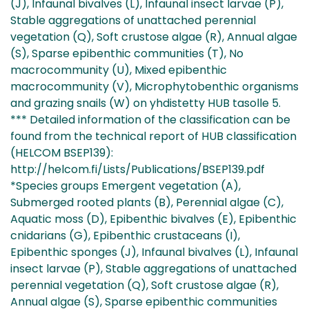
(J), Infaunal bivalves (L), Infaunal insect larvae (P),
Stable aggregations of unattached perennial
vegetation (Q), Soft crustose algae (R), Annual algae
(S), Sparse epibenthic communities (T), No
macrocommunity (U), Mixed epibenthic
macrocommunity (V), Microphytobenthic organisms
and grazing snails (W) on yhdistetty HUB tasolle 5.
*** Detailed information of the classification can be
found from the technical report of HUB classification
(HELCOM BSEP139):
http://helcom.fi/Lists/Publications/BSEP139.pdf
*Species groups Emergent vegetation (A),
Submerged rooted plants (B), Perennial algae (C),
Aquatic moss (D), Epibenthic bivalves (E), Epibenthic
cnidarians (G), Epibenthic crustaceans (I),
Epibenthic sponges (J), Infaunal bivalves (L), Infaunal
insect larvae (P), Stable aggregations of unattached
perennial vegetation (Q), Soft crustose algae (R),
Annual algae (S), Sparse epibenthic communities