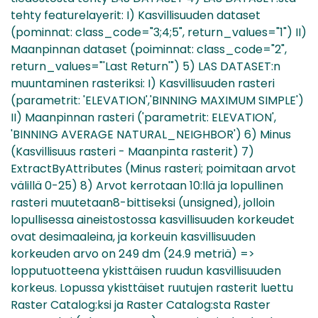
tehty featurelayerit: I) Kasvillisuuden dataset
(pominnat: class_code="3;4;5", return_values="1") II)
Maanpinnan dataset (poiminnat: class_code="2",
return_values="'Last Return'") 5) LAS DATASET:n
muuntaminen rasteriksi: I) Kasvillisuuden rasteri
(parametrit: 'ELEVATION','BINNING MAXIMUM SIMPLE')
II) Maanpinnan rasteri ('parametrit: ELEVATION',
'BINNING AVERAGE NATURAL_NEIGHBOR') 6) Minus
(Kasvillisuus rasteri - Maanpinta rasterit) 7)
ExtractByAttributes (Minus rasteri; poimitaan arvot
välillä 0-25) 8) Arvot kerrotaan 10:llä ja lopullinen
rasteri muutetaan8-bittiseksi (unsigned), jolloin
lopullisessa aineistostossa kasvillisuuden korkeudet
ovat desimaaleina, ja korkeuin kasvillisuuden
korkeuden arvo on 249 dm (24.9 metriä) =>
lopputuotteena ykisttäisen ruudun kasvillisuuden
korkeus. Lopussa ykisttäiset ruutujen rasterit luettu
Raster Catalog:ksi ja Raster Catalog:sta Raster