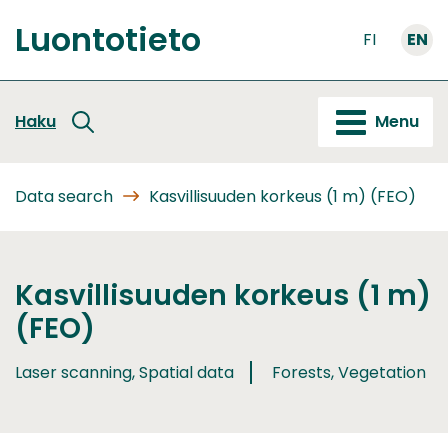
Go
Luontotieto
to
FI
EN
Front
content
page
Haku
Menu
Data search
Kasvillisuuden korkeus (1 m) (FEO)
Kasvillisuuden korkeus (1 m)
(FEO)
Laser scanning, Spatial data
Forests, Vegetation