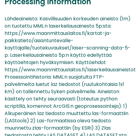
Processing information
Lähdeaineisto: Kasvillisuuden korkeuden aineisto (1m)
on tuotettu MML:n laserkeilausainesto 5p:sta:
https://www.maanmittauslaitos.fi/kartat-ja-
paikkatieto/asiantuntevalle-
kayttajalle/tuotekuvaukset/laser-scanning-data-5-
p. Laserkeilausaineisto 5p:n käyttö edellyttää
käyttöehtojen hyväksymisen. Käyttöehdot
https://www.maanmittauslaitos.fi/laserkeilausaineisto
Prosessointihistoria: MML:n suojatulta FTP-
palvelimelta luetut laz tiedostot (ruutukohtaisia 1x1
km) on tallennettu Syken palvelimelle. Aineiston
käsittely on tehty seuraavasti (toteutus python
scriptillä, komennot ArcGIS:n geoprosessointeja): 1)
Alkuperäinen laz tiedosto muuttettu las-formaattiin
(LAStools) 2) Las-formaatissa oleva tiedosto
muunnettu zlas-formaattiin (by ESRI) 3) Zlas
tiedostosta tehty LAS DATASET 4) LAS DATASET:sta