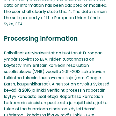
data or information has been adapted or modified,
the user shall clearly state this. 4. The data remain
the sole property of the European Union. Lähde:
Syke, EEA
Processing information
Paikalliset erityisaineistot on tuottanut Euroopan
ympäristövirasto EEA. Niiden tuotannossa on
käytetty mm. erittäin korkean resoluution
satelliittikuvia (VHR) vuosilta 2011-2013 sekä kuvien
tulkintaa tukevia tausta-aineistoja (mm. Google
Earth, kaupunkikartat). Aineistot on arvioitu Sykessä
keväällä 2018 ja linkki verifiointiprosessin raporttiin
löytyy kohdasta Lisätietoja. Raportissa kerrotaan
tarkemmin aineiston puutteista ja rajoitteista, jotka
tulee ottaa huomioon aineistoa käytettäessä.
Lisätietoa -kohdasta löytyy myös linkki EEA:n