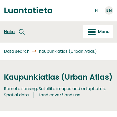
Go
Luontotieto
to
FI
EN
Front
content
page
Haku
Menu
Data search
Kaupunkiatlas (Urban Atlas)
Kaupunkiatlas (Urban Atlas)
Remote sensing, Satellite images and ortophotos,
Spatial data
Land cover/land use