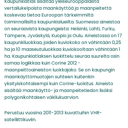
Kaupunkiatlas sisältää yleiseurooppalaista
vertailukelpoista maankäyttöä ja maanpeitettä
koskevaa tietoa Euroopan tärkeimmiltä
toiminnallisilta kaupunkialueilta. Suomessa aineistoa
on seuraavista kaupungeista: Helsinki, Lahti, Turku,
Tampere, Jyväskylä, Kuopio ja Oulu. Aineistossa on 17
kaupunkiluokkaa, joiden kuviokoko on vähintään 0,25
ha ja 10 maaseutuluokkaa kuviokooltaan vähintään 1
ha. Kaupunkiatlaksen luokittelu seuraa suurelta osin
samaa logiikkaa kuin Corine 2012 -
maanpeittoaineiston luokkajako. Se on kaupungin
maankäyttömuotojen suhteen kuitenkin
yksityiskohtaisempi kuin Corine-luokitus. Aineisto
sisältää maankäyttö- ja maanpeitetiedon lisäksi
polygonikohtaisen väkilukuarvion.
Perustuu vuosina 2011-2013 kuvattuihin VHR-
satelliittikuviin.