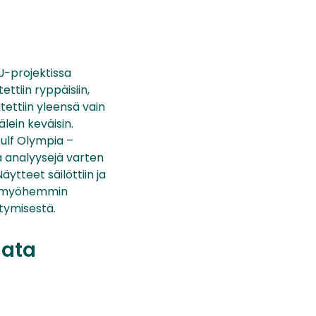
U-projektissa
ttiin ryppäisiin,
tettiin yleensä vain
lein keväisin.
Gulf Olympia –
a analyysejä varten
äytteet säilöttiin ja
at myöhemmin
ntymisestä.
data