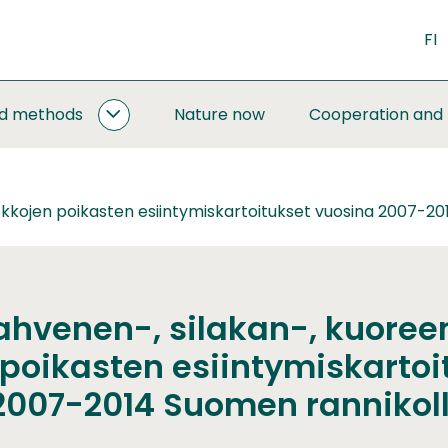
FI
nd methods
Nature now
Cooperation and
MONITORING
AND
METHODS
SUBPAGES
okkojen poikasten esiintymiskartoitukset vuosina 2007-2
ahvenen-, silakan-, kuoree
 poikasten esiintymiskartoi
2007-2014 Suomen rannikoll