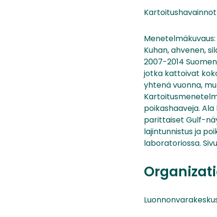
Kartoitushavainnot
Menetelmäkuvaus:
Kuhan, ahvenen, sil
2007-2014 Suomen ra
jotka kattoivat kok
yhtenä vuonna, mutta
Kartoitusmenetelmän
poikashaaveja. Ala 
parittaiset Gulf-näy
lajintunnistus ja 
laboratoriossa. Siv
Organizati
Luonnonvarakesku