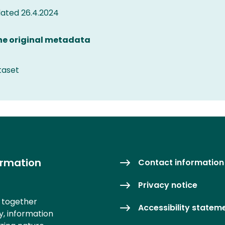
ated 26.4.2024
the original metadata
taset
ormation
Contact information
Privacy notice
s together
Accessibility statem
y, information