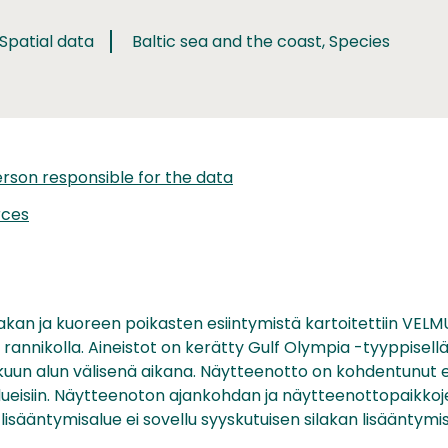
 Spatial data
Baltic sea and the coast, Species
rson responsible for the data
rces
akan ja kuoreen poikasten esiintymistä kartoitettiin VELM
annikolla. Aineistot on kerätty Gulf Olympia -tyyppisell
uun alun välisenä aikana. Näytteenotto on kohdentunut en
alueisiin. Näytteenoton ajankohdan ja näytteenottopaikkoje
lisääntymisalue ei sovellu syyskutuisen silakan lisääntymis