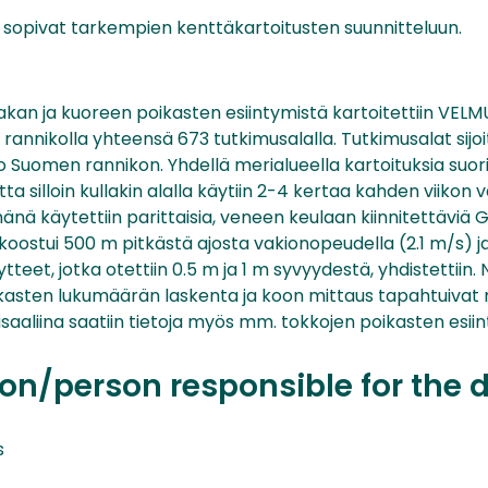
 sopivat tarkempien kenttäkartoitusten suunnitteluun.
akan ja kuoreen poikasten esiintymistä kartoitettiin VELM
nnikolla yhteensä 673 tutkimusalalla. Tutkimusalat sijoite
o Suomen rannikon. Yhdellä merialueella kartoituksia suori
 silloin kullakin alalla käytiin 2-4 kertaa kahden viikon vä
ä käytettiin parittaisia, veneen keulaan kiinnitettäviä 
koostui 500 m pitkästä ajosta vakionopeudella (2.1 m/s) j
tteet, jotka otettiin 0.5 m ja 1 m syvyydestä, yhdistettiin. N
poikasten lukumäärän laskenta ja koon mittaus tapahtuiv
usaaliina saatiin tietoja myös mm. tokkojen poikasten esii
on/person responsible for the 
s