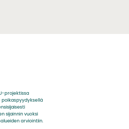
U-projektissa
ä poikaspyydyksellä
sisijaisesti
n sijainnin vuoksi
alueiden arviointiin.