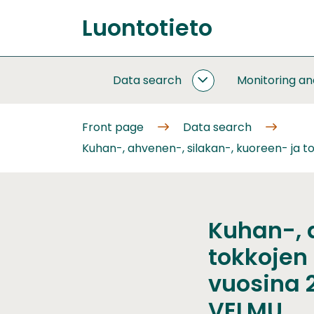
Go
Luontotieto
to
Front
content
page
Data search
Monitoring a
DATA
SEARCH
SUBPAGES
Front page
Data search
Kuhan-, ahvenen-, silakan-, kuoreen- ja t
Kuhan-, 
tokkojen
vuosina 
VELMU