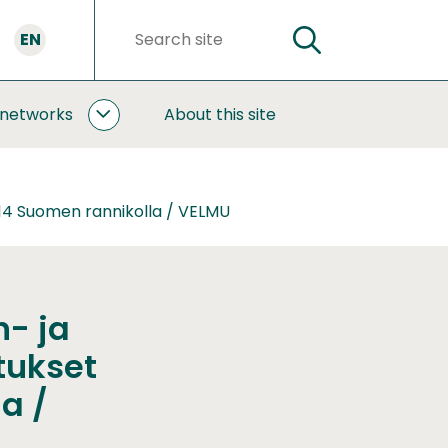
EN
SEARCH
Search
words
 networks
About this site
COOPERATION
AND
NETWORKS
SUBPAGES
014 Suomen rannikolla / VELMU
n- ja
tukset
a /