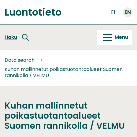
Go
Luontotieto
to
FI
EN
Front
content
page
Haku
Menu
Data search
Kuhan mallinnetut poikastuotantoalueet Suomen
rannikolla / VELMU
Kuhan mallinnetut
poikastuotantoalueet
Suomen rannikolla / VELMU