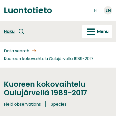
Go
Luontotieto
to
FI
EN
Front
content
page
Haku
Menu
Data search
Kuoreen kokovaihtelu Oulujärvellä 1989-2017
Kuoreen kokovaihtelu
Oulujärvellä 1989-2017
Field observations
Species