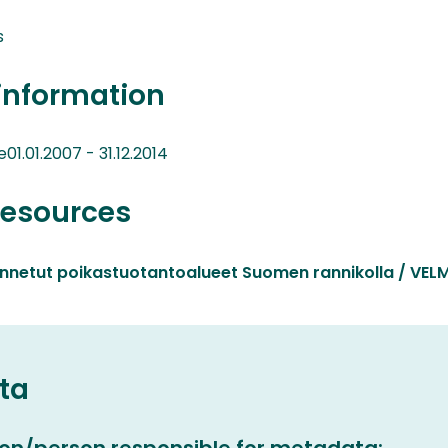
s
information
1.01.2007 - 31.12.2014
resources
innetut poikastuotantoalueet Suomen rannikolla / VE
ta
on/person responsible for metadata: