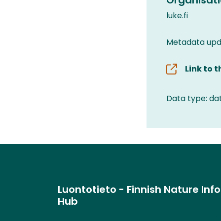
luke.fi
Metadata upd
Link to 
Data type: da
Luontotieto - Finnish Nature Inf
Hub