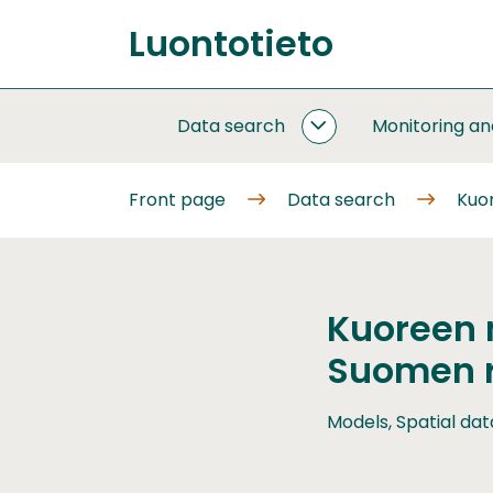
Go
Luontotieto
to
Front
content
page
Data search
Monitoring a
DATA
SEARCH
SUBPAGES
Front page
Data search
Kuo
Kuoreen 
Suomen r
Models, Spatial dat