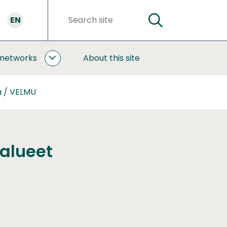
EN
SEARCH
Search
words
 networks
About this site
COOPERATION
AND
NETWORKS
a / VELMU
SUBPAGES
alueet