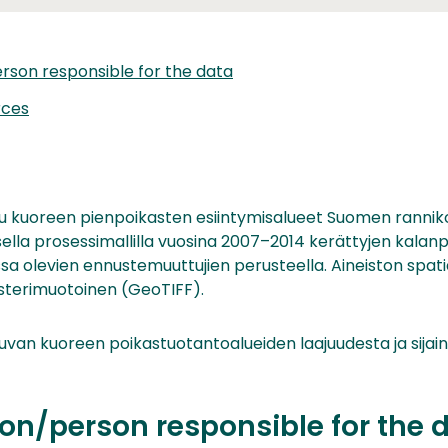
rson responsible for the data
rces
u kuoreen pienpoikasten esiintymisalueet Suomen ranniko
ella prosessimallilla vuosina 2007–2014 kerättyjen kalan
a olevien ennustemuuttujien perusteella. Aineiston spati
asterimuotoinen (GeoTIFF).
kuvan kuoreen poikastuotantoalueiden laajuudesta ja sija
on/person responsible for the 