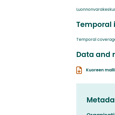
Luonnonvarakesku
Temporal 
Temporal coverage0
Data and 
Kuoreen mall
Metada
Organisati