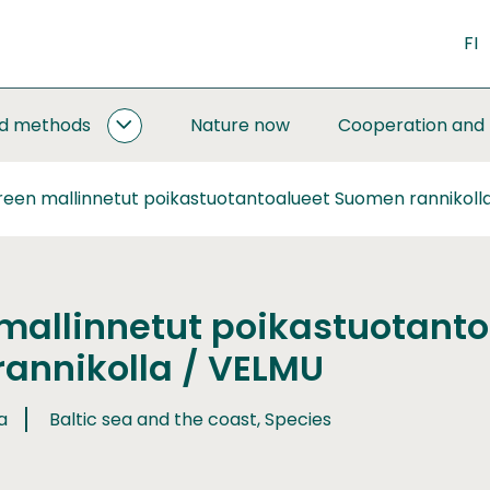
FI
nd methods
Nature now
Cooperation and
MONITORING
AND
METHODS
reen mallinnetut poikastuotantoalueet Suomen rannikoll
SUBPAGES
mallinnetut poikastuotanto
annikolla / VELMU
a
Baltic sea and the coast, Species