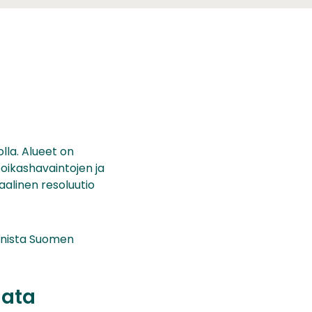
lla. Alueet on
poikashavaintojen ja
aalinen resoluutio
innista Suomen
data