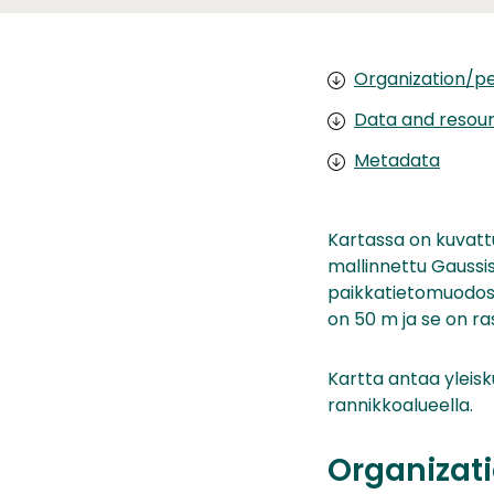
Organization/pe
Data and resou
Metadata
Kartassa on kuvatt
mallinnettu Gaussis
paikkatietomuodoss
on 50 m ja se on r
Kartta antaa yleis
rannikkoalueella.
Organizati