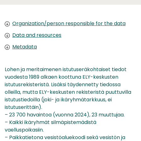
Organization/person responsible for the data
Data and resources
Metadata
Lohen ja meritaimenen istutuseräkohtaiset tiedot
vuodesta 1989 alkaen koottuna ELY-keskusten
istutusrekisteristä. Lisäksi täydennetty tiedossa
olleilla, mutta ELY-keskusten rekisteristä puuttuvilla
istutustiedoilla (joki- ja ikäryhmätarkkuus, ei
istutuserittäin).
– 23 700 havaintoa (vuonna 2024), 23 muuttujaa.
– Kaikki ikäryhmät silmäpistemädistä
vaelluspoikasiin.
– Paikkatietona vesistöaluekoodi sekä vesistön ja