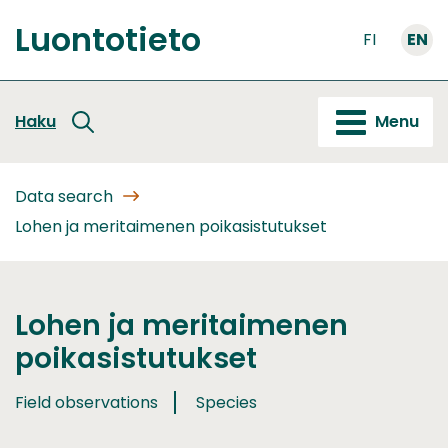
Go
Luontotieto
to
FI
EN
Front
content
page
Haku
Menu
Data search
Lohen ja meritaimenen poikasistutukset
Lohen ja meritaimenen
poikasistutukset
Field observations
Species