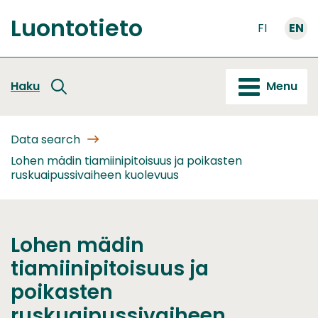
Go
Luontotieto
to
FI
EN
Front
content
page
Haku
Menu
Data search
Lohen mädin tiamiinipitoisuus ja poikasten
ruskuaipussivaiheen kuolevuus
Lohen mädin
tiamiinipitoisuus ja
poikasten
ruskuaipussivaiheen