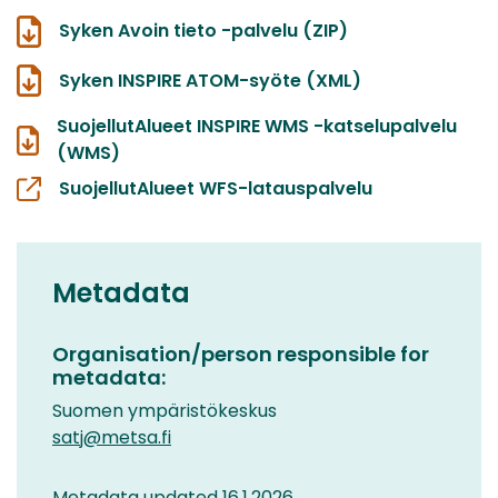
Syken Avoin tieto -palvelu (ZIP)
Syken INSPIRE ATOM-syöte (XML)
SuojellutAlueet INSPIRE WMS -katselupalvelu
(WMS)
SuojellutAlueet WFS-latauspalvelu
Metadata
Organisation/person responsible for
metadata:
Suomen ympäristökeskus
satj@metsa.fi
Metadata updated 16.1.2026