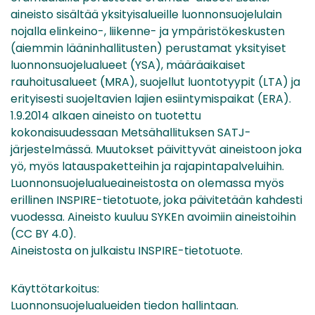
aineisto sisältää yksityisalueille luonnonsuojelulain
nojalla elinkeino-, liikenne- ja ympäristökeskusten
(aiemmin lääninhallitusten) perustamat yksityiset
luonnonsuojelualueet (YSA), määräaikaiset
rauhoitusalueet (MRA), suojellut luontotyypit (LTA) ja
erityisesti suojeltavien lajien esiintymispaikat (ERA).
1.9.2014 alkaen aineisto on tuotettu
kokonaisuudessaan Metsähallituksen SATJ-
järjestelmässä. Muutokset päivittyvät aineistoon joka
yö, myös latauspaketteihin ja rajapintapalveluihin.
Luonnonsuojelualueaineistosta on olemassa myös
erillinen INSPIRE-tietotuote, joka päivitetään kahdesti
vuodessa. Aineisto kuuluu SYKEn avoimiin aineistoihin
(CC BY 4.0).
Aineistosta on julkaistu INSPIRE-tietotuote.
Käyttötarkoitus:
Luonnonsuojelualueiden tiedon hallintaan.