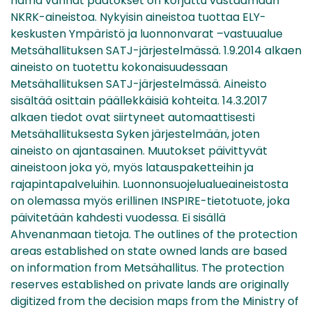
nämä vanhat päätökset on korjattu vastaamaan
NKRK-aineistoa. Nykyisin aineistoa tuottaa ELY-
keskusten Ympäristö ja luonnonvarat –vastuualue
Metsähallituksen SATJ-järjestelmässä. 1.9.2014 alkaen
aineisto on tuotettu kokonaisuudessaan
Metsähallituksen SATJ-järjestelmässä. Aineisto
sisältää osittain päällekkäisiä kohteita. 14.3.2017
alkaen tiedot ovat siirtyneet automaattisesti
Metsähallituksesta Syken järjestelmään, joten
aineisto on ajantasainen. Muutokset päivittyvät
aineistoon joka yö, myös latauspaketteihin ja
rajapintapalveluihin. Luonnonsuojelualueaineistosta
on olemassa myös erillinen INSPIRE-tietotuote, joka
päivitetään kahdesti vuodessa. Ei sisällä
Ahvenanmaan tietoja. The outlines of the protection
areas established on state owned lands are based
on information from Metsähallitus. The protection
reserves established on private lands are originally
digitized from the decision maps from the Ministry of