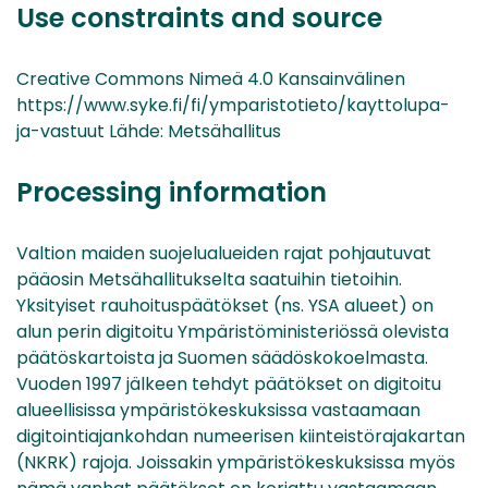
Use constraints and source
Creative Commons Nimeä 4.0 Kansainvälinen
https://www.syke.fi/fi/ymparistotieto/kayttolupa-
ja-vastuut Lähde: Metsähallitus
Processing information
Valtion maiden suojelualueiden rajat pohjautuvat
pääosin Metsähallitukselta saatuihin tietoihin.
Yksityiset rauhoituspäätökset (ns. YSA alueet) on
alun perin digitoitu Ympäristöministeriössä olevista
päätöskartoista ja Suomen säädöskokoelmasta.
Vuoden 1997 jälkeen tehdyt päätökset on digitoitu
alueellisissa ympäristökeskuksissa vastaamaan
digitointiajankohdan numeerisen kiinteistörajakartan
(NKRK) rajoja. Joissakin ympäristökeskuksissa myös