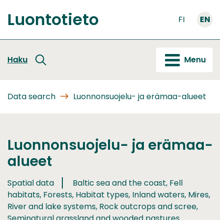
Go
Luontotieto
to
FI
EN
Front
content
page
Haku
Menu
Data search
Luonnonsuojelu- ja erämaa-alueet
Luonnonsuojelu- ja erämaa-
alueet
Spatial data
Baltic sea and the coast, Fell
habitats, Forests, Habitat types, Inland waters, Mires,
River and lake systems, Rock outcrops and scree,
Seminatural grassland and wooded pastures