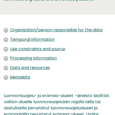
Organization/person responsible for the data
Temporal information
Use constraints and source
Processing information
Data and resources
Metadata
Luonnonsuojelu- ja erämaa-alueet -aineisto sisältää
valtion alueille luonnonsuojelulain nojalla lailla tai
asetuksella perustetut luonnonsuojelualueet ja
erämaalailla perustetut erämaa-alueet. Lisäksi