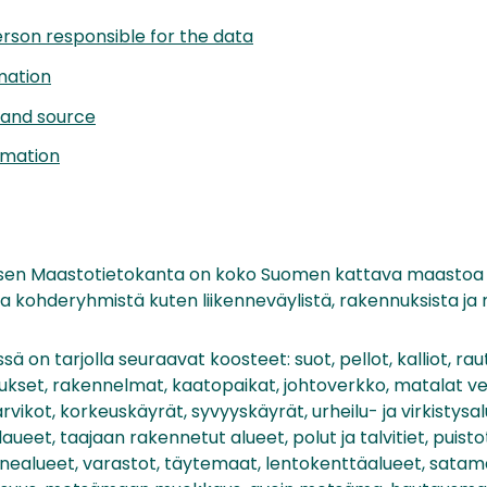
rson responsible for the data
mation
 and source
rmation
sen Maastotietokanta on koko Suomen kattava maastoa k
sta kohderyhmistä kuten liikenneväylistä, rakennuksista j
sä on tarjolla seuraavat koosteet: suot, pellot, kalliot, raut
ukset, rakennelmat, kaatopaikat, johtoverkko, matalat ves
varvikot, korkeuskäyrät, syvyyskäyrät, urheilu- ja virkistysa
eet, taajaan rakennetut alueet, polut ja talvitiet, puistot
ennealueet, varastot, täytemaat, lentokenttäalueet, satam