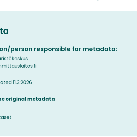
ta
on/person responsible for metadata:
istökeskus
ttauslaitos.fi
ted 11.3.2026
the original metadata
taset