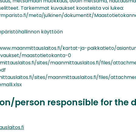
suus, metsämaan muokkaus, avoin metsäma, hautausmaat,
 selitteet. Tarkemmat kuvaukset koosteista voi lukea:
.ymparisto.fi/meta/julkinen/dokumentit/Maastotietokan
mpäristöhallinnon käyttöön
//www.maanmittauslaitos.fi/kartat-ja-paikkatieto/asiantu
kuvaukset/maastotietokanta-0
ttauslaitos.fi/sites/maanmittauslaitos.fi/files/attach
pdf
tauslaitos.fi/sites/maanmittauslaitos.fi/files/attachm
alli.xlsx
on/person responsible for the 
slaitos.fi