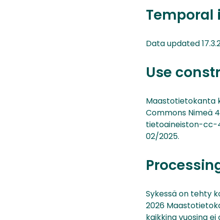
Temporal 
Data updated 17.3.
Use const
Maastotietokanta ku
Commons Nimeä 4.0 
tietoaineiston-cc-
02/2025.
Processin
Sykessä on tehty koo
2026 Maastotietokan
kaikkina vuosina ei 