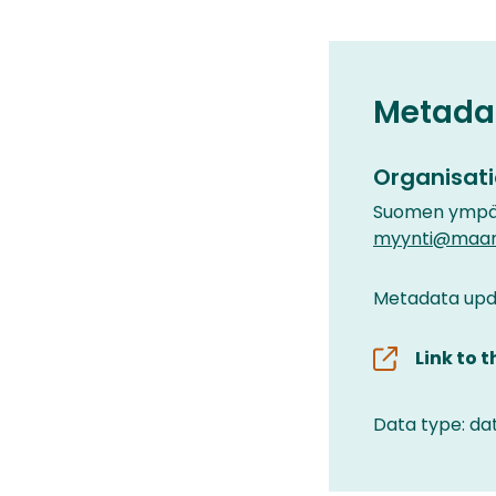
Metada
Organisati
Suomen ympär
myynti@maanmi
Metadata upda
Link to 
Data type: da