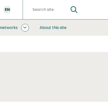
EN
SEARCH
Search
words
 networks
About this site
COOPERATION
AND
NETWORKS
SUBPAGES