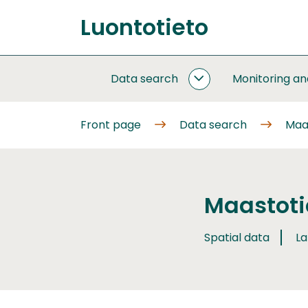
Go
Luontotieto
to
Front
content
page
Data search
Monitoring a
DATA
SEARCH
SUBPAGES
Front page
Data search
Maa
Maastoti
Spatial data
La