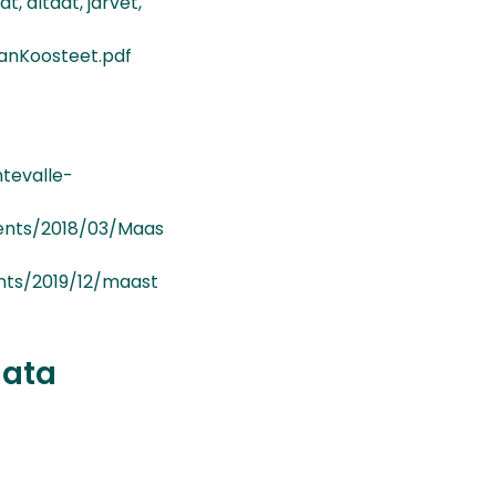
 altaat, järvet,
nanKoosteet.pdf
ntevalle-
ments/2018/03/Maas
ents/2019/12/maast
data