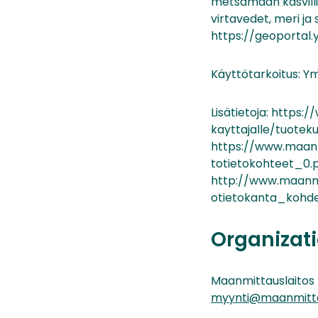
metsämaan kasvilli
virtavedet, meri ja
https://geoportal
Käyttötarkoitus: Y
Lisätietoja: https:
kayttajalle/tuote
https://www.maanmi
totietokohteet_0.
http://www.maanmit
otietokanta_kohdem
Organizati
Maanmittauslaitos
myynti@maanmittau