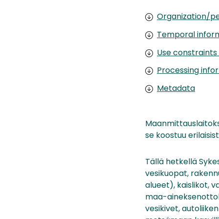
Organization/pe
Temporal infor
Use constraints
Processing info
Metadata
Maanmittauslaitok
se koostuu erilaisi
Tällä hetkellä Sykes
vesikuopat, rakenn
alueet), kaislikot, 
maa-aineksenottolau
vesikivet, autoliik