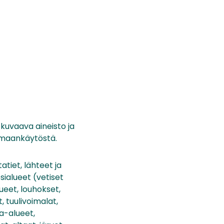
uvaava aineisto ja
a maankäytöstä.
atiet, lähteet ja
ialueet (vetiset
lueet, louhokset,
, tuulivoimalat,
a-alueet,