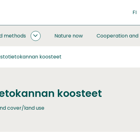
FI
nd methods
Nature now
Cooperation and
MONITORING
AND
METHODS
stotietokannan koosteet
SUBPAGES
etokannan koosteet
nd cover/land use