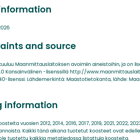
information
2026
raints and source
uluu Maanmittauslaitoksen avoimiin aineistoihin, ja on li
Kansainvälinen -lisenssillä http://www.maanmittauslait
40-lisenssi. Lähdemerkintä: Maastotietokanta, lähde: Maa
g information
steita vuosien 2012, 2014, 2016, 2017, 2019, 2021, 2022, 202
noista. Kaikki tänä aikana tuotetut koosteet ovat edelle
ole tuotettu kaikkia metatiedossa listattuja koosteita.