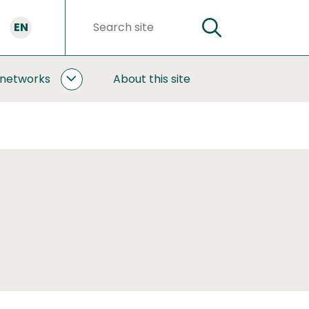
EN
SEARCH
Search
words
 networks
About this site
COOPERATION
AND
NETWORKS
SUBPAGES