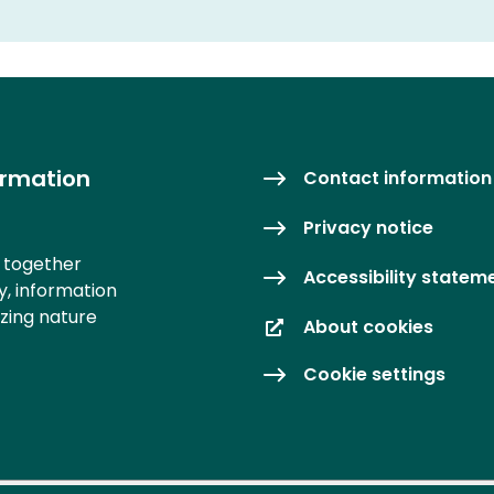
ormation
Contact information
Privacy notice
s together
Accessibility statem
y, information
izing nature
About cookies
Cookie settings