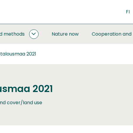
FI
nd methods
Nature now
Cooperation and
MONITORING
AND
METHODS
talousmaa 2021
SUBPAGES
usmaa 2021
nd cover/land use