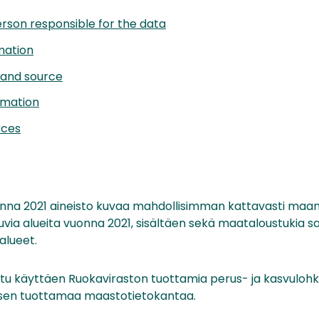
rson responsible for the data
mation
 and source
rmation
rces
na 2021 aineisto kuvaa mahdollisimman kattavasti maa
via alueita vuonna 2021, sisältäen sekä maataloustukia sa
alueet.
ttu käyttäen Ruokaviraston tuottamia perus- ja kasvulohk
sen tuottamaa maastotietokantaa.