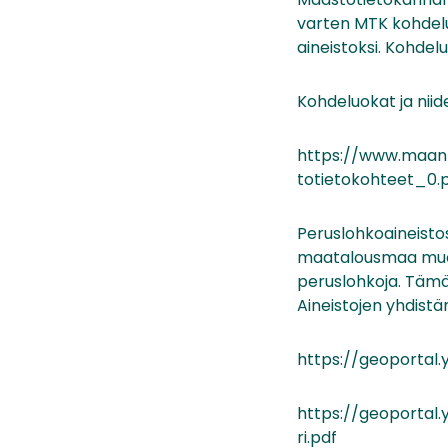
varten MTK kohdeluo
aineistoksi. Kohde
Kohdeluokat ja niid
https://www.maanmi
totietokohteet_0.
Peruslohkoaineisto
maatalousmaa muodo
peruslohkoja. Tämä
Aineistojen yhdist
https://geoportal
https://geoportal.
ri.pdf