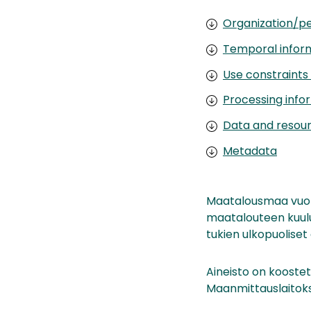
Organization/pe
Temporal infor
Use constraints
Processing info
Data and resou
Metadata
Maatalousmaa vuon
maatalouteen kuulu
tukien ulkopuoliset 
Aineisto on kooste
Maanmittauslaitok