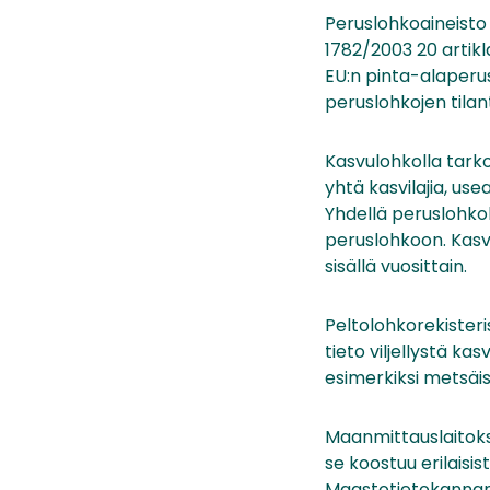
Peruslohkoaineisto
1782/2003 20 artikl
EU:n pinta-alaperus
peruslohkojen tilant
Kasvulohkolla tark
yhtä kasvilajia, us
Yhdellä peruslohkol
peruslohkoon. Kasvu
sisällä vuosittain.
Peltolohkorekisteri
tieto viljellystä ka
esimerkiksi metsäis
Maanmittauslaitok
se koostuu erilais
Maastotietokannan p