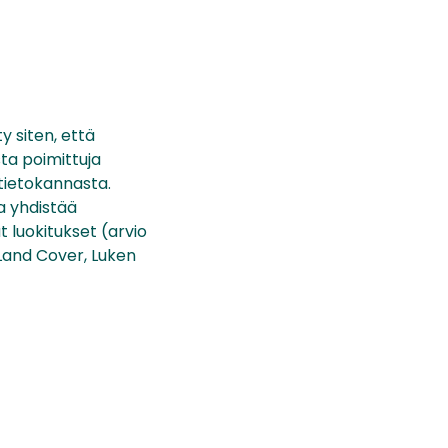
 siten, että
ta poimittuja
tietokannasta.
a yhdistää
t luokitukset (arvio
Land Cover, Luken