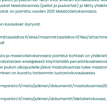
kat Maatalousmaa (pellot ja puutarhat) ja Niitty yhdiste
luokat on poimittu vuoden 2021 Maastotietokannasta.
en kuvaukset löytyvät:
ttauslaitos.fi/sites/maanmittauslaitos.fi/files/attach
pdf
sta ja maastotietokannasta poimitut kohteet on yhdistetty
stetaan ensisijaisesti käyttämällä peruslohkoaineistos
n joukon ulkopuolelle jäävä maatalousmaa tulee maasto
äminen on kuvattu tarkemmin tuotantokuvauksessa.
.ymparisto.fi/meta/julkinen/dokumentit/maatalousmaa20
ymparisto.fi/meta/julkinen/dokumentit/Metatietokuvaus