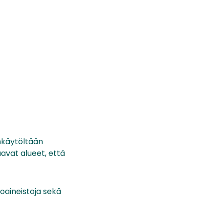
nkäytöltään
avat alueet, että
oaineistoja sekä