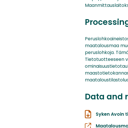
Maanmittauslaitoks
Processin
Peruslohkoaineisto
maatalousmaa muodo
peruslohkoja. Tämä
Tietotuotteeseen v
ominaisuustietotaul
maastotietokannan 
maataloustilastoluo
Data and 
Syken Avoin t
Maatalousma