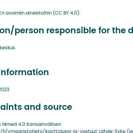
n avoimiin aineistoihin (CC BY 4.0).
on/person responsible for the 
keskus
information
2023
raints and source
Nimeä 4.0 Kansainvälinen
i/fi/ymparistotieto/kayttolupa-ja-vastuut Lähde: Syke (p