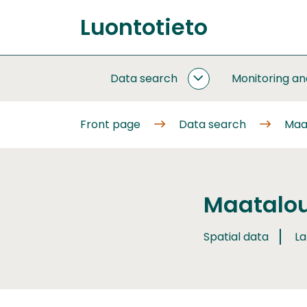
Go
Luontotieto
to
Front
content
page
Data search
Monitoring a
DATA
SEARCH
SUBPAGES
Front page
Data search
Maa
Maatalo
Spatial data
La