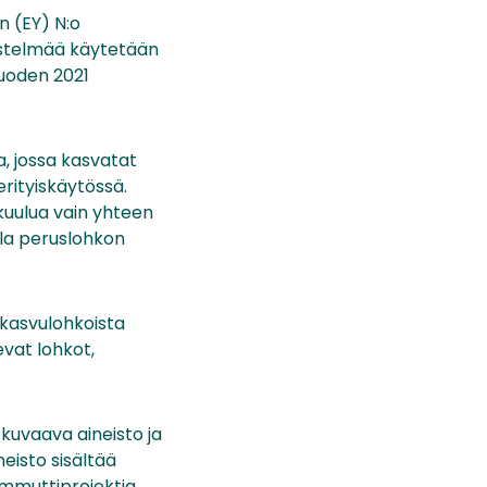
n (EY) N:o
jestelmää käytetään
vuoden 2021
, jossa kasvatat
erityiskäytössä.
 kuulua vain yhteen
lla peruslohkon
 kasvulohkoista
evat lohkot,
uvaava aineisto ja
eisto sisältää
ammuttiprojektia