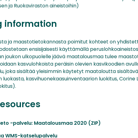
en ja Ruokaviraston aineistoihin)
g information
sta ja maastotietokannasta poimitut kohteet on yhdistetty
stetaan ensisijaisesti käyttämällä peruslohkoaineistos
n joukon ulkopuolelle jäävä maatalousmaa tulee maasto
oidaan kasvulohkoista peräisin olevien kasvikoodien avull
u, joka sisältää yleisimmin käytetyt maataloutta sisältävä
luokasta, kasvihuonekaasuinventaarion luokitus, Corine 
kitus).
resources
ieto -palvelu: Maatalousmaa 2020 (ZIP)
a WMS-katselupalvelu