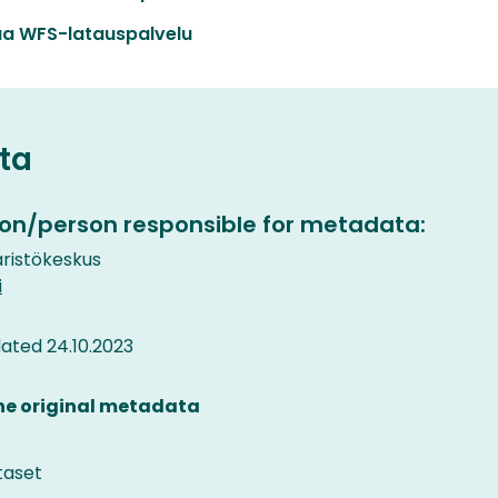
a WFS-latauspalvelu
ta
on/person responsible for metadata:
istökeskus
i
ated 24.10.2023
the original metadata
taset