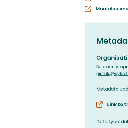
Maatalousma
Metada
Organisati
Suomen ympär
gistuki@syke.f
Metadata upd
Link to 
Data type: da