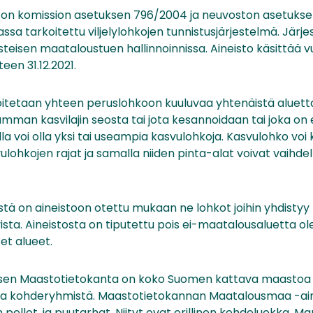
 on komission asetuksen 796/2004 ja neuvoston asetukse
assa tarkoitettu viljelylohkojen tunnistusjärjestelmä. Jär
teisen maataloustuen hallinnoinnissa. Aineisto käsittää 
een 31.12.2021.
oitetaan yhteen peruslohkoon kuuluvaa yhtenäistä aluetta
eamman kasvilajin seosta tai jota kesannoidaan tai joka on 
la voi olla yksi tai useampia kasvulohkoja. Kasvulohko voi
lohkojen rajat ja samalla niiden pinta-alat voivat vaihde
stä on aineistoon otettu mukaan ne lohkot joihin yhdistyy
svista. Aineistosta on tiputettu pois ei-maatalousaluetta ol
et alueet.
sen Maastotietokanta on koko Suomen kattava maastoa k
ista kohderyhmistä. Maastotietokannan Maatalousmaa -ain
ellot, ja puutarhat. Niityt ovat erillinen kohdeluokka. M