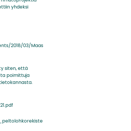
ttiin yhdeksi
ments/2018/03/Maas
 siten, että
ta poimittuja
tietokannasta.
21.pdf
_peltolohkorekiste