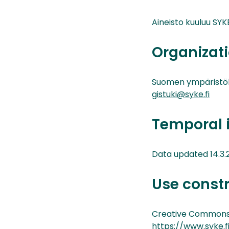
Aineisto kuuluu SYKE
Organizati
Suomen ympäristö
gistuki@syke.fi
Temporal 
Data updated 14.3.
Use const
Creative Commons 
https://www.syke.f