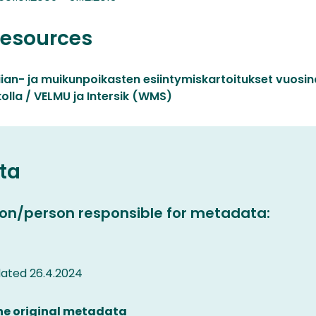
resources
iian- ja muikunpoikasten esiintymiskartoitukset vuosi
lla / VELMU ja Intersik (WMS)
ta
on/person responsible for metadata:
ated 26.4.2024
the original metadata