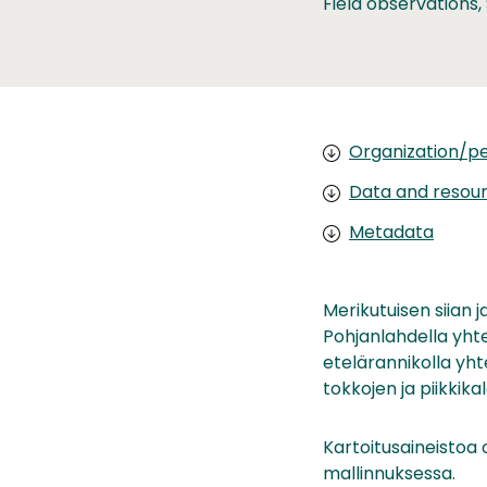
Field observations,
Organization/pe
Data and resou
Metadata
Merikutuisen siian j
Pohjanlahdella yht
etelärannikolla yht
tokkojen ja piikkik
Kartoitusaineistoa 
mallinnuksessa.