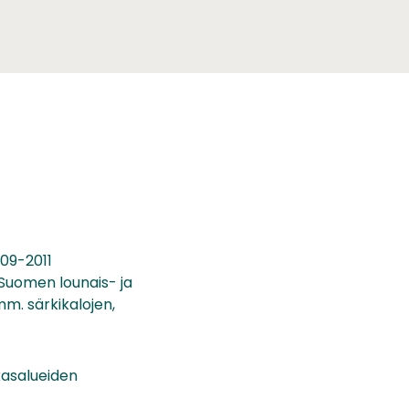
009-2011
Suomen lounais- ja
mm. särkikalojen,
kasalueiden