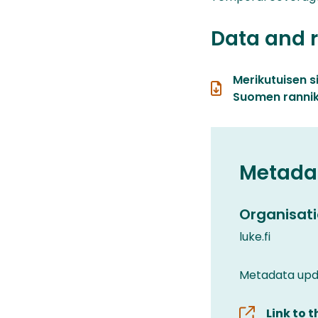
Data and 
Merikutuisen s
Suomen ranniko
Metada
Organisati
luke.fi
Metadata upd
Link to 