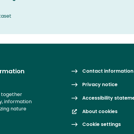
taset
ormation
Contact information
Privacy notice
s together
Accessibility statem
y, information
izing nature
About cookies
Cookie settings