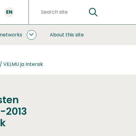
EN
SEARCH
Search
words
 networks
About this site
COOPERATION
AND
NETWORKS
SUBPAGES
/ VELMU ja Intersik
sten
9-2013
ik