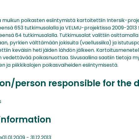
ja muikun poikasten esiintymistä kartoitettiin Intersik-pro
eensä 653 tutkimusalalla ja VELMU-projektissa 2009-2013 
eensä 64 tutkimusalalla. Tutkimusalat valittiin osittamall
, pyrkien välttämään jokisuita (vaellussiika) ja istutuspa
ttiin keväisin heti jäiden lähdön jälkeen. Kartoitusmenet
 vedettävää poikasnuottaa. Sivusaaliina saatiin tietoja 
en ja piikkikalojen poikasvaiheiden esiintymisestä.
on/person responsible for the 
s
information
.01.2009 - 31.12.2013