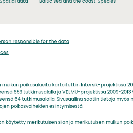
 Spatial data
Baltic sea and the coast, Species
rson responsible for the data
rces
a muikun poikasalueita kartoitettiin Intersik-projektissa 2
eensä 653 tutkimusalalla ja VELMU-projektissa 2009-2013 
eensä 64 tutkimusalalla. Sivusaaliina saatiin tietoja myös 
alojen poikasvaiheiden esiintymisestä.
on käytetty merikutuisen siian ja merikutuisen muikun poi