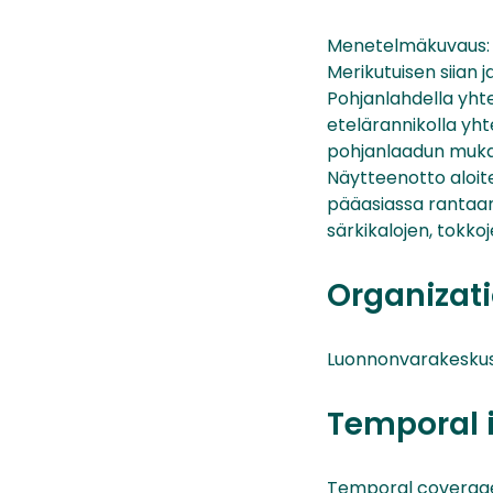
Menetelmäkuvaus:
Merikutuisen siian 
Pohjanlahdella yht
etelärannikolla yht
pohjanlaadun mukaan
Näytteenotto aloite
pääasiassa rantaan
särkikalojen, tokkoj
Organizati
Luonnonvarakesku
Temporal 
Temporal coverage01