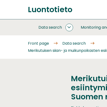
Go
Luontotieto
to
Front
content
page
Data search
Monitoring a
DATA
SEARCH
SUBPAGES
Front page
Data search
Merikutuisen siian- ja muikunpoikasten esi
Merikutu
esiintym
Suomen ra