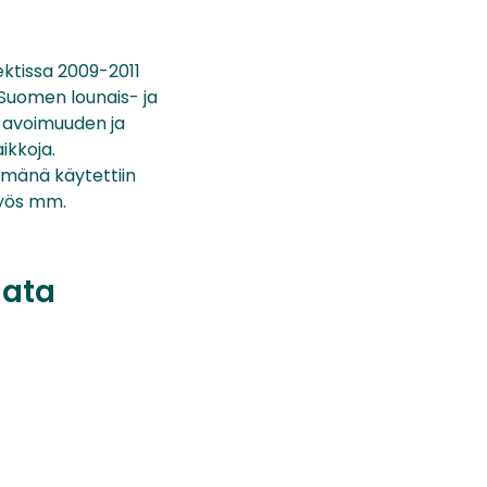
jektissa 2009-2011
Suomen lounais- ja
a avoimuuden ja
ikkoja.
elmänä käytettiin
myös mm.
data