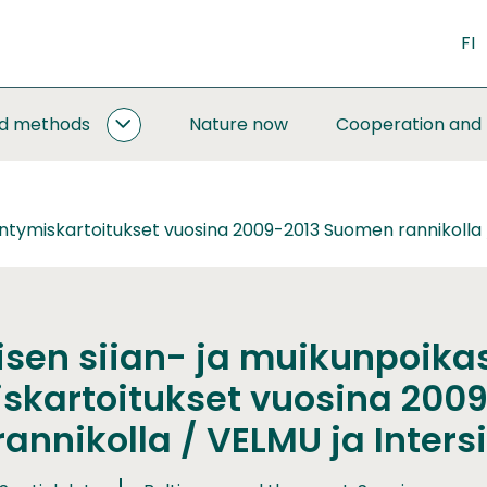
FI
nd methods
Nature now
Cooperation and
MONITORING
AND
METHODS
SUBPAGES
intymiskartoitukset vuosina 2009-2013 Suomen rannikolla 
isen siian- ja muikunpoika
iskartoitukset vuosina 200
nnikolla / VELMU ja Inters