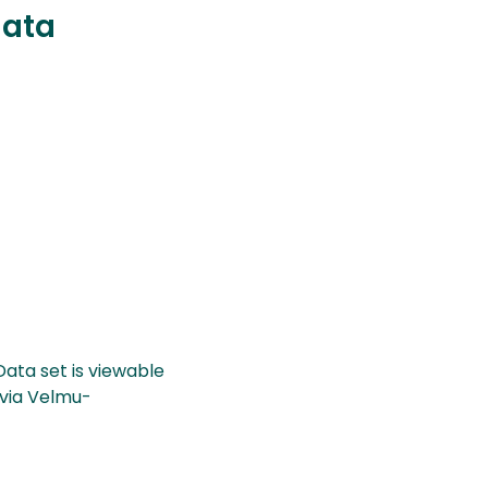
data
Data set is viewable
 via Velmu-