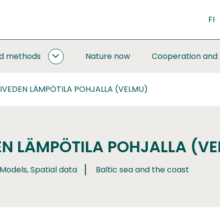
FI
nd methods
Nature now
Cooperation and
MONITORING
AND
METHODS
IVEDEN LÄMPÖTILA POHJALLA (VELMU)
SUBPAGES
N LÄMPÖTILA POHJALLA (V
 Models, Spatial data
Baltic sea and the coast