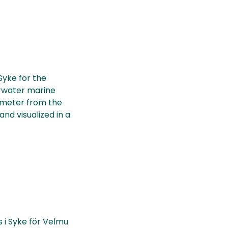
yke for the
rwater marine
 meter from the
and visualized in a
 i Syke för Velmu