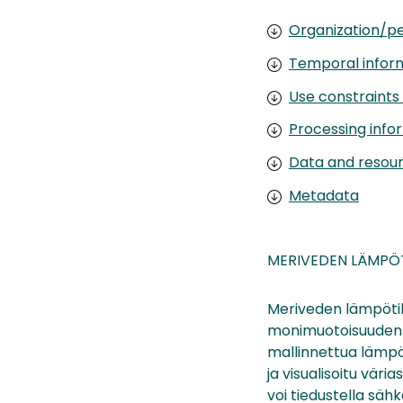
Organization/pe
Temporal infor
Use constraints
Processing info
Data and resou
Metadata
MERIVEDEN LÄMPÖT
Meriveden lämpöti
monimuotoisuuden in
mallinnettua lämpöt
ja visualisoitu väri
voi tiedustella sä