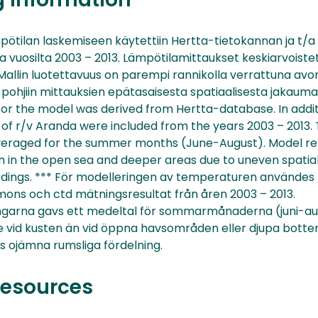
pötilan laskemiseen käytettiin Hertta-tietokannan ja t/a
a vuosilta 2003 – 2013. Lämpötilamittaukset keskiarvoistet
allin luotettavuus on parempi rannikolla verrattuna avome
pohjiin mittauksien epätasaisesta spatiaalisesta jakauma
 for the model was derived from Hertta-database. In addit
of r/v Aranda were included from the years 2003 – 2013
eraged for the summer months (June-August). Model relia
 in the open sea and deeper areas due to uneven spatial 
dings. *** För modelleringen av temperaturen använde
mons och ctd mätningsresultat från åren 2003 – 2013.
arna gavs ett medeltal för sommarmånaderna (juni-aug
tre vid kusten än vid öppna havsområden eller djupa botte
 ojämna rumsliga fördelning.
resources