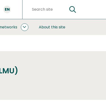
EN
SEARCH
Search
words
 networks
About this site
COOPERATION
AND
NETWORKS
SUBPAGES
ELMU)