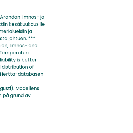
 Arandan limnos- ja
tiin kesäkuukausille
rialueisiin ja
sta johtuen. ***
ion, limnos- and
. Temperature
bility is better
distribution of
s Hertta-databasen
usti). Modellens
n på grund av