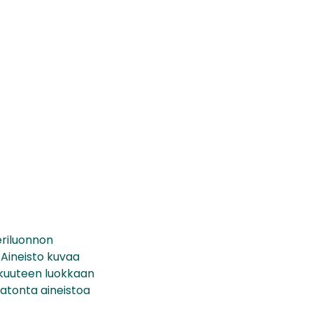
eriluonnon
 Aineisto kuvaa
u kuuteen luokkaan
ematonta aineistoa