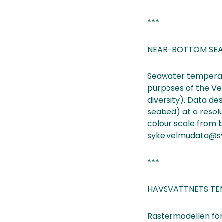
***
NEAR-BOTTOM SEA
Seawater temperatu
purposes of the V
diversity). Data d
seabed) at a resolu
colour scale from b
syke.velmudata@sy
***
HAVSVATTNETS TE
Rastermodellen för