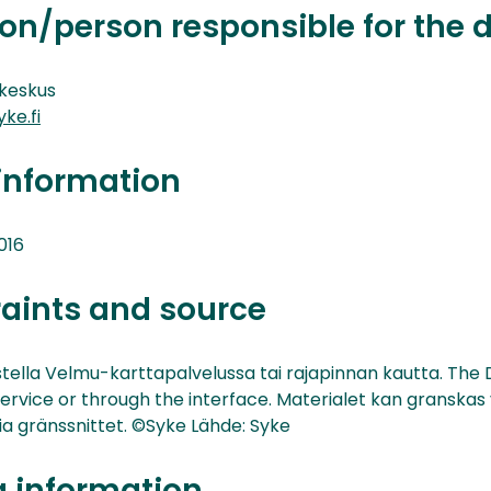
on/person responsible for the 
keskus
ke.fi
information
016
raints and source
stella Velmu-karttapalvelussa tai rajapinnan kautta. The 
ervice or through the interface. Materialet kan granskas
via gränssnittet. ©Syke Lähde: Syke
g information