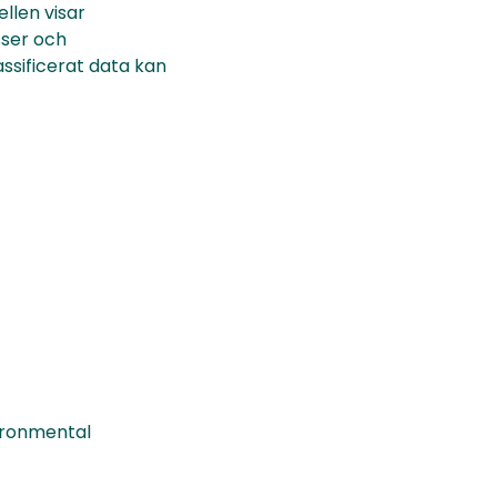
len visar
sser och
assificerat data kan
vironmental