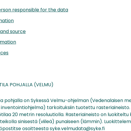
rson responsible for the data
mation
 and source
rmation
rces
ILA POHJALLA (VELMU)
la pohjalla on Sykessä Velmu-ohjelman (Vedenalaisen m
ventointiohjelma) tarkoituksiin tuotettu rasteriaineisto.
ilaa 20 metrin resoluutiolla. Rasteriaineisto on luokitelt
asteikolla sinisestä (viileä) punaiseen (lämmin). Luokittel
hköpostitse osoitteesta syke.velmudata@syke.fi