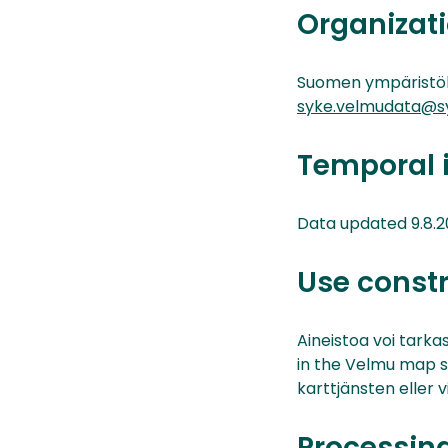
Organizati
Suomen ympäristö
syke.velmudata@sy
Temporal 
Data updated 9.8.2
Use const
Aineistoa voi tarka
in the Velmu map s
karttjänsten eller 
Processin