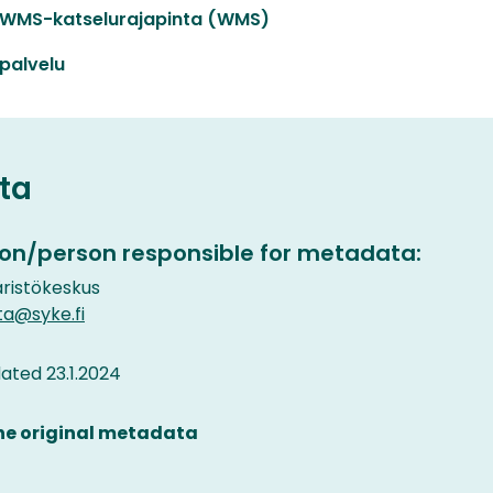
-WMS-katselurajapinta (WMS)
palvelu
ta
on/person responsible for metadata:
istökeskus
ta@syke.fi
ted 23.1.2024
the original metadata