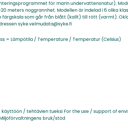
teringsprogrammet för marin undervattensnatur). Model
20 meters noggrannhet. Modellen är indelad i 6 olika kla
 färgskala som går från blått (kallt) till rött (varmt). Okl
adressen syke.velmudata@syke.fi
lass = Lämpötila / Temperature / Temperatur (Celsius)
 käyttöön / tehtävien tueksi For the use / support of en
Miljöförvaltningens bruk/stöd