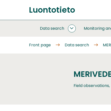
Go
Luontotieto
to
Front
content
page
Data search
Monitoring a
DATA
SEARCH
SUBPAGES
Front page
Data search
MER
MERIVEDE
Field observations,