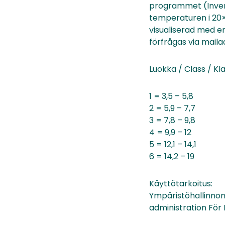
programmet (Inven
temperaturen i 20×
visualiserad med en
förfrågas via mail
Luokka / Class / K
1 = 3,5 – 5,8
2 = 5,9 – 7,7
3 = 7,8 – 9,8
4 = 9,9 – 12
5 = 12,1 – 14,1
6 = 14,2 – 19
Käyttötarkoitus:
Ympäristöhallinnon
administration För 