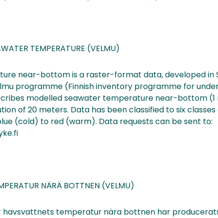
WATER TEMPERATURE (VELMU)
re near-bottom is a raster-format data, developed in S
elmu programme (Finnish inventory programme for unde
escribes modelled seawater temperature near-bottom (1
tion of 20 meters. Data has been classified to six classes 
lue (cold) to red (warm). Data requests can be sent to:
ke.fi
MPERATUR NÄRÄ BOTTNEN (VELMU)
 havsvattnets temperatur nära bottnen har producerats