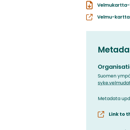
Velmukartta
Velmu-kartta
Metada
Organisati
Suomen ympär
syke.velmuda
Metadata upda
Link to 