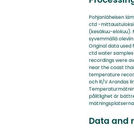
Pohjanläheisen läm
ctd -mittaustuloksi
(kesäkuu-elokuu). M
syvemmällä oleviin 
Original data used
ctd water samples 
recordings were av
near the coast than
temperature recor
och R/V Arandas li
Temperaturmätning
pålitlighet är bät
mätningsplatsernas
Data and 