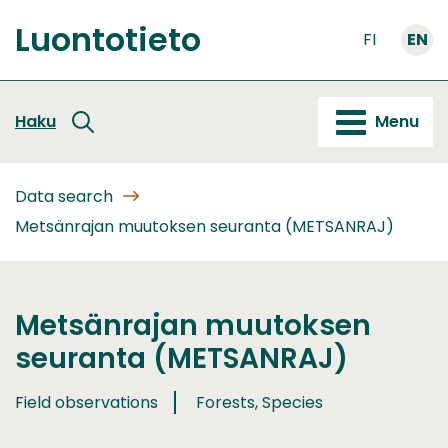
Go
Luontotieto
to
FI
EN
Front
content
page
Haku
Menu
Data search
Metsänrajan muutoksen seuranta (METSANRAJ)
Metsänrajan muutoksen
seuranta (METSANRAJ)
Field observations
Forests, Species