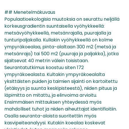
## Menetelmäkuvaus
Populaatioekologisia muutoksia on seurattu neljällä
korkeusgradientin suuntaisella vyöhykkeellä:
metsävyöhykkeellä, metsänrajalla, puurajalla ja
tunturipaljakalla. Kullakin vyöhykkeellä on kolme
ympyräkoealaa, pinta-alaltaan 300 m2 (metsä ja
metsänraja) tai 500 m2 (puuraja ja paljakka), jotka
sijaitsevat 40 metrin välein toisistaan.
Seurantatutkimus koostuu siten 172
ympyräkoealasta. Kultakin ympyräkoealalta
yksittäisten puiden ja taimien sijainti on kartoitettu
(etäisyys ja suunta keskipisteestä), niiden pituus ja
läpimitta on mitattu, ja elinvoima arvioitu.
Ensimmäisen mittauksen yhteydessä myös
mahdolliset tuhot ja niiden aiheuttajat identifioitiin.
Osalla seuranta-aloista suoritettiin myös
kasvipeiteanalyysi. Kutakin koealaa koskevat