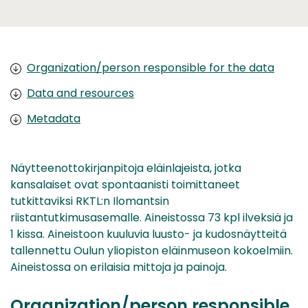
Organization/person responsible for the data
Data and resources
Metadata
Näytteenottokirjanpitoja eläinlajeista, jotka
kansalaiset ovat spontaanisti toimittaneet
tutkittaviksi RKTL:n Ilomantsin
riistantutkimusasemalle. Aineistossa 73 kpl ilveksiä ja
1 kissa. Aineistoon kuuluvia luusto- ja kudosnäytteitä
tallennettu Oulun yliopiston eläinmuseon kokoelmiin.
Aineistossa on erilaisia mittoja ja painoja.
Organization/person responsible