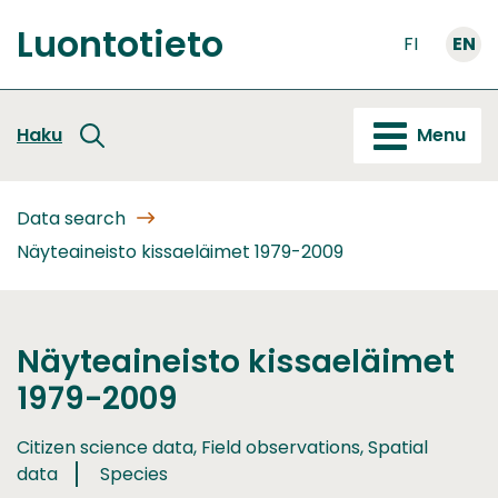
Go
Luontotieto
to
FI
EN
Front
content
page
Haku
Menu
Data search
Näyteaineisto kissaeläimet 1979-2009
Näyteaineisto kissaeläimet
1979-2009
Citizen science data, Field observations, Spatial
data
Species