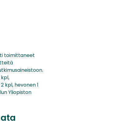
ti toimittaneet
tteitä
utkimusaineistoon.
 kpl,
 2 kpl, hevonen 1
lun Yliopiston
data