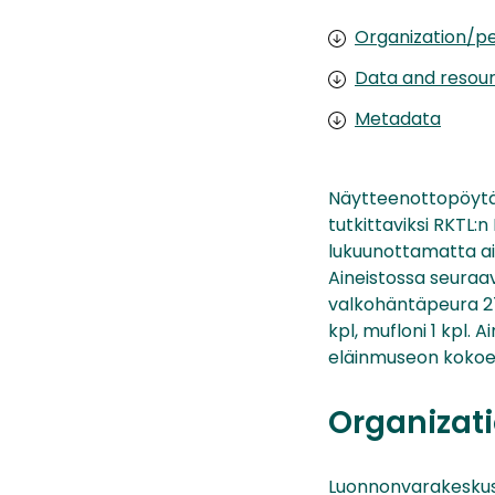
Organization/pe
Data and resou
Metadata
Näytteenottopöytäki
tutkittaviksi RKTL:
lukuunottamatta ai
Aineistossa seuraavi
valkohäntäpeura 276
kpl, mufloni 1 kpl. 
eläinmuseon kokoel
Organizati
Luonnonvarakesku