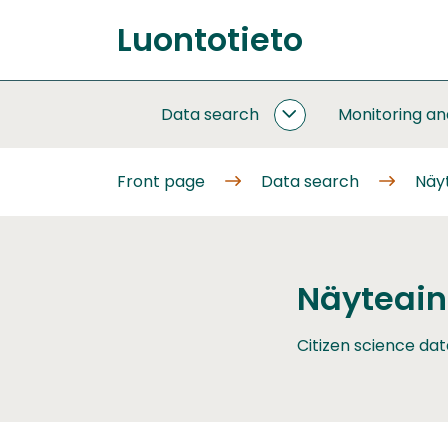
Go
Luontotieto
to
Front
content
page
Data search
Monitoring a
DATA
SEARCH
SUBPAGES
Front page
Data search
Näy
Näyteain
Citizen science dat