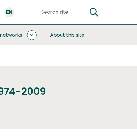
EN
SEARCH
Search
words
 networks
About this site
COOPERATION
AND
NETWORKS
SUBPAGES
1974-2009