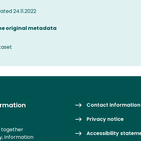
ted 24.11.2022
the original metadata
taset
ormation
Contact information
Privacy notice
s together
Accessibility statem
y, information