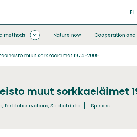
FI
nd methods
Nature now
Cooperation and
MONITORING
AND
METHODS
teaineisto muut sorkkaeläimet 1974-2009
SUBPAGES
eisto muut sorkkaeläimet 
a, Field observations, Spatial data
Species