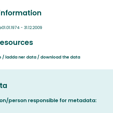
information
1.01.1974 - 31.12.2009
resources
o / ladda ner data / download the data
ta
on/person responsible for metadata: