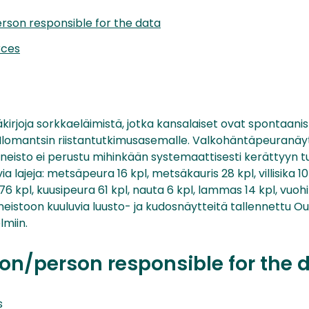
rson responsible for the data
rces
rjoja sorkkaeläimistä, jotka kansalaiset ovat spontaanis
n Ilomantsin riistantutkimusasemalle. Valkohäntäpeuranäy
neisto ei perustu mihinkään systemaattisesti kerättyyn t
a lajeja: metsäpeura 16 kpl, metsäkauris 28 kpl, villisika 10
 kpl, kuusipeura 61 kpl, nauta 6 kpl, lammas 14 kpl, vuohi
Aineistoon kuuluvia luusto- ja kudosnäytteitä tallennettu Ou
miin.
on/person responsible for the 
s