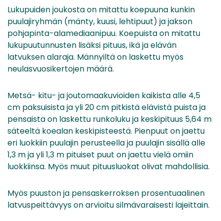
Lukupuiden joukosta on mitattu koepuuna kunkin
puulajiryhmän (mänty, kuusi, lehtipuut) ja jakson
pohjapinta-alamediaanipuu. Koepuista on mitattu
lukupuutunnusten lisäksi pituus, ikä ja elävän
latvuksen alaraja. Männyiltä on laskettu myös
neulasvuosikertojen määrä.
Metsä- kitu- ja joutomaakuvioiden kaikista alle 4,5
cm paksuisista ja yli 20 cm pitkistä elävistä puista ja
pensaista on laskettu runkoluku ja keskipituus 5,64 m
säteeltä koealan keskipisteestä. Pienpuut on jaettu
eri luokkiin puulajin perusteella ja puulajin sisällä alle
1,3 m ja yli 1,3 m pituiset puut on jaettu vielä omiin
luokkiinsa. Myös muut pituusluokat olivat mahdollisia.
Myös puuston ja pensaskerroksen prosentuaalinen
latvuspeittävyys on arvioitu silmävaraisesti lajeittain.