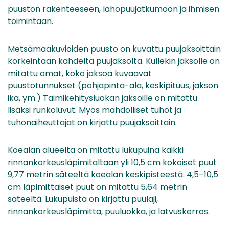
puuston rakenteeseen, lahopuujatkumoon ja ihmisen
toimintaan.
Metsämaakuvioiden puusto on kuvattu puujaksoittain
korkeintaan kahdelta puujaksolta. Kullekin jaksolle on
mitattu omat, koko jaksoa kuvaavat
puustotunnukset (pohjapinta-ala, keskipituus, jakson
ikä, ym.) Taimikehitysluokan jaksoille on mitattu
lisäksi runkoluvut. Myös mahdolliset tuhot ja
tuhonaiheuttajat on kirjattu puujaksoittain.
Koealan alueelta on mitattu lukupuina kaikki
rinnankorkeusläpimitaltaan yli 10,5 cm kokoiset puut
9,77 metrin säteeltä koealan keskipisteestä. 4,5–10,5
cm läpimittaiset puut on mitattu 5,64 metrin
säteeltä. Lukupuista on kirjattu puulaji,
rinnankorkeusläpimitta, puuluokka, ja latvuskerros.