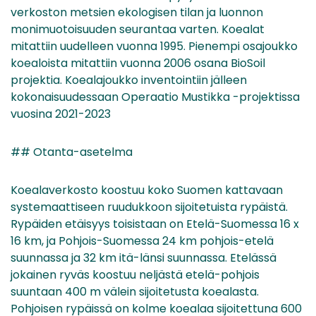
verkoston metsien ekologisen tilan ja luonnon
monimuotoisuuden seurantaa varten. Koealat
mitattiin uudelleen vuonna 1995. Pienempi osajoukko
koealoista mitattiin vuonna 2006 osana BioSoil
projektia. Koealajoukko inventointiin jälleen
kokonaisuudessaan Operaatio Mustikka -projektissa
vuosina 2021-2023
## Otanta-asetelma
Koealaverkosto koostuu koko Suomen kattavaan
systemaattiseen ruudukkoon sijoitetuista rypäistä.
Rypäiden etäisyys toisistaan on Etelä-Suomessa 16 x
16 km, ja Pohjois-Suomessa 24 km pohjois-etelä
suunnassa ja 32 km itä-länsi suunnassa. Etelässä
jokainen ryväs koostuu neljästä etelä-pohjois
suuntaan 400 m välein sijoitetusta koealasta.
Pohjoisen rypäissä on kolme koealaa sijoitettuna 600