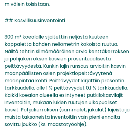
m välein toisistaan.
## Kasvillisuusinventointi
300 m² koealalle sijoitettiin neljästä kuuteen
kappaletta kahden neliömetrin kokoista ruutua.
Näiltä tehtiin silmämääräinen arvio kenttäkerroksen
ja pohjakerroksen kasvien prosentuaalisesta
peittävyydestä. Kunkin lajin runsaus arvioitiin kasvin
maanpäällisten osien projektiopeittävyytenä
maanpintaa kohti. Peittävyydet kirjattiin prosentin
tarkkuudella, alle 1 % peittävyydet 0,1 % tarkkuudella.
Kaikki koealan alueella esiintyneet putkilokasvilajit
inventoitiin, mukaan lukien ruutujen ulkopuoliset
kasvit. Pohjakerroksen (sammalet, jäkälät) lajeista ja
muista taksoneista inventoitiin vain pieni ennalta
sovittu joukko (ks. maastotyöohje).