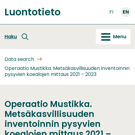
Go
Luontotieto
to
FI
EN
Front
content
page
Haku
Menu
Data search
Operaatio Mustikka. Metsäkasvillisuuden inventoinnin
pysyvien koealojen mittaus 2021 – 2023
Operaatio Mustikka.
Metsäkasvillisuuden
inventoinnin pysyvien
koealojen mittaus 2021 –