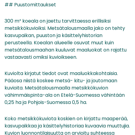
## Puustomittaukset
300 m² koeala on jaettu tarvittaessa erillisiksi
metsikkökuvioiksi. Metsätalousmaalla jako on tehty
kasvupaikan, puuston ja käsittelyhistorian
perusteella. Koealan alueelle osuvat muut kuin
metsätalousmaahan kuuluvat maaluokat on rajattu
vastaavasti omiksi kuvioikseen.
Kuviolta kirjatut tiedot ovat maaluokkakohtaisia.
Pääosa niistä koskee metsä- kitu- ja joutomaan
kuvioita. Metsätalousmaalla metsikkökuvion
vähimmäispinta-ala on Etelä-Suomessa vähintään
0,25 ha ja Pohjois-Suomessa 0,5 ha.
Koko metsikkökuviota koskien on kirjattu maaperää,
kasvupaikkaa ja käsittelyhistoriaa kuvaavia muuttujia.
Kuvion luonnontilaisuutta on arvioitu suhteessa