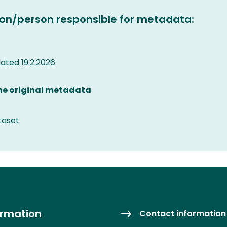
on/person responsible for metadata:
ted 19.2.2026
the original metadata
taset
ormation
Contact information