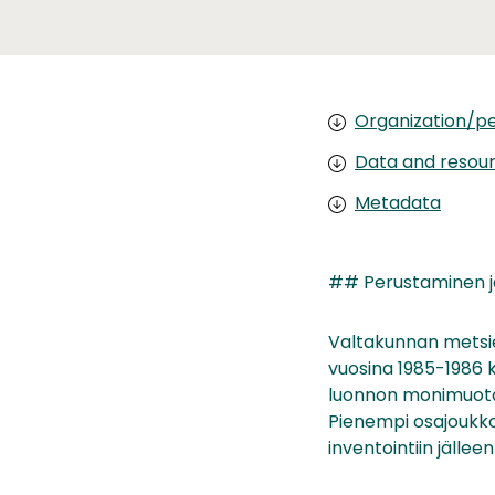
Organization/pe
Data and resou
Metadata
## Perustaminen ja
Valtakunnan metsi
vuosina 1985-1986 
luonnon monimuotoi
Pienempi osajoukko 
inventointiin jäll