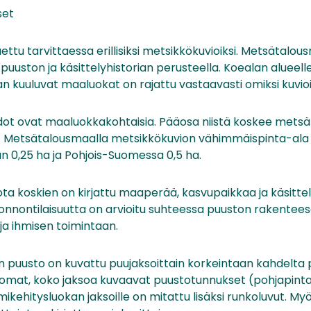
set
ettu tarvittaessa erillisiksi metsikkökuvioiksi. Metsätalou
puuston ja käsittelyhistorian perusteella. Koealan alueell
kuuluvat maaluokat on rajattu vastaavasti omiksi kuvio
iedot ovat maaluokkakohtaisia. Pääosa niistä koskee metsä-
. Metsätalousmaalla metsikkökuvion vähimmäispinta-ala 
 0,25 ha ja Pohjois-Suomessa 0,5 ha.
ta koskien on kirjattu maaperää, kasvupaikkaa ja käsittel
uonnontilaisuutta on arvioitu suhteessa puuston rakentee
a ihmisen toimintaan.
puusto on kuvattu puujaksoittain korkeintaan kahdelta pu
 omat, koko jaksoa kuvaavat puustotunnukset (pohjapinta-
imikehitysluokan jaksoille on mitattu lisäksi runkoluvut. My