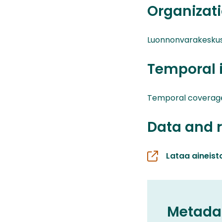
Organizati
Luonnonvarakesku
Temporal 
Temporal coverage01
Data and 
Lataa aineist
Metada