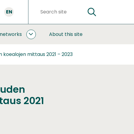
EN
SEARCH
Search
words
 networks
About this site
COOPERATION
AND
NETWORKS
n koealojen mittaus 2021 – 2023
SUBPAGES
uuden
taus 2021