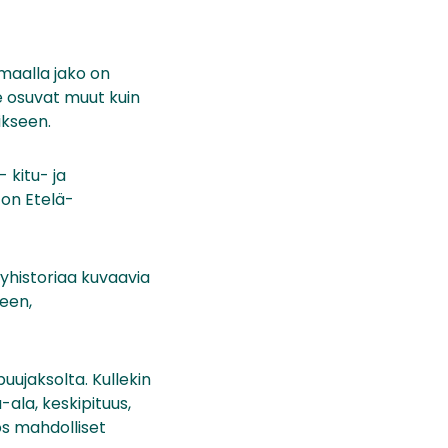
smaalla jako on
e osuvat muut kuin
ikseen.
 kitu- ja
on Etelä-
yhistoriaa kuvaavia
seen,
ujaksolta. Kullekin
ala, keskipituus,
ös mahdolliset