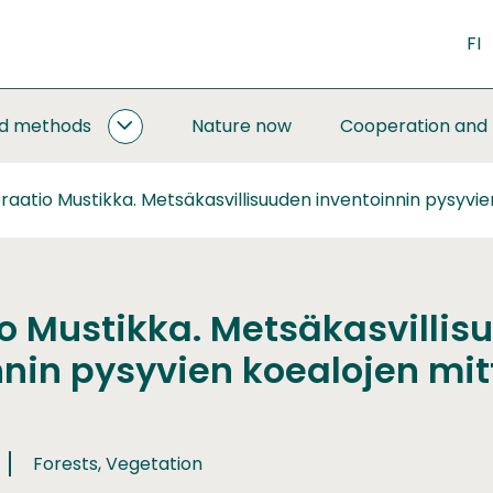
FI
nd methods
Nature now
Cooperation and
MONITORING
AND
METHODS
aatio Mustikka. Metsäkasvillisuuden inventoinnin pysyvie
SUBPAGES
o Mustikka. Metsäkasvillis
nnin pysyvien koealojen mit
Forests, Vegetation