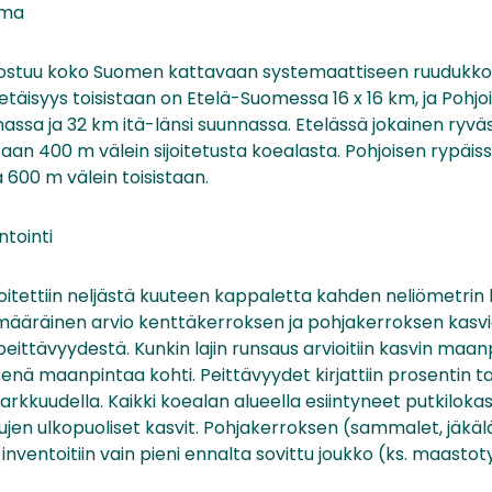
lma
stuu koko Suomen kattavaan systemaattiseen ruudukkoon
 etäisyys toisistaan on Etelä-Suomessa 16 x 16 km, ja Poh
assa ja 32 km itä-länsi suunnassa. Etelässä jokainen ryvä
aan 400 m välein sijoitetusta koealasta. Pohjoisen rypäi
a 600 m välein toisistaan.
ntointi
joitettiin neljästä kuuteen kappaletta kahden neliömetrin 
mämääräinen arvio kenttäkerroksen ja pohjakerroksen kasv
eittävyydestä. Kunkin lajin runsaus arvioitiin kasvin maan
enä maanpintaa kohti. Peittävyydet kirjattiin prosentin tar
arkkuudella. Kaikki koealan alueella esiintyneet putkilokasvi
jen ulkopuoliset kasvit. Pohjakerroksen (sammalet, jäkälät
inventoitiin vain pieni ennalta sovittu joukko (ks. maastot