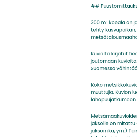
## Puustomittauk
300 m² koeala on ja
tehty kasvupaikan, 
metsätalousmaahan 
Kuviolta kirjatut t
joutomaan kuvioita
Suomessa vähintään
Koko metsikkökuvio
muuttujia. Kuvion l
lahopuujatkumoon j
Metsämaakuvioiden 
jaksolle on mitattu
jakson ikä, ym.) Ta