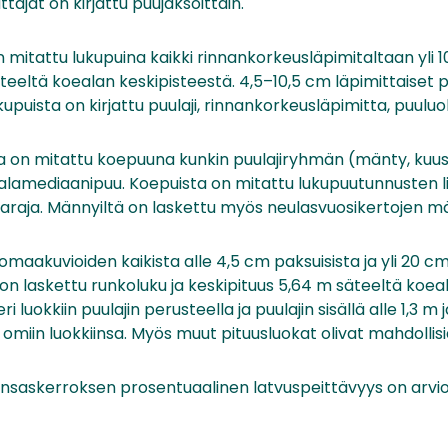
tajat on kirjattu puujaksoittain.
 mitattu lukupuina kaikki rinnankorkeusläpimitaltaan yli 
teeltä koealan keskipisteestä. 4,5–10,5 cm läpimittaiset 
upuista on kirjattu puulaji, rinnankorkeusläpimitta, puuluo
 on mitattu koepuuna kunkin puulajiryhmän (mänty, kuusi,
lamediaanipuu. Koepuista on mitattu lukupuutunnusten lisä
laraja. Männyiltä on laskettu myös neulasvuosikertojen m
omaakuvioiden kaikista alle 4,5 cm paksuisista ja yli 20 cm
 on laskettu runkoluku ja keskipituus 5,64 m säteeltä koea
i luokkiin puulajin perusteella ja puulajin sisällä alle 1,3 m ja
 omiin luokkiinsa. Myös muut pituusluokat olivat mahdollisi
nsaskerroksen prosentuaalinen latvuspeittävyys on arvioi