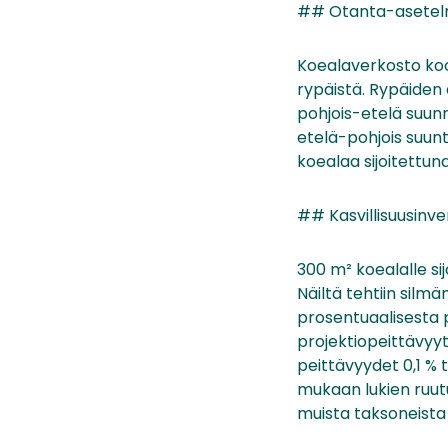
## Otanta-asete
Koealaverkosto koo
rypäistä. Rypäiden
pohjois-etelä suunn
etelä-pohjois suunt
koealaa sijoitettun
## Kasvillisuusinve
300 m² koealalle si
Näiltä tehtiin sil
prosentuaalisesta p
projektiopeittävyyt
peittävyydet 0,1 % t
mukaan lukien ruutu
muista taksoneista 