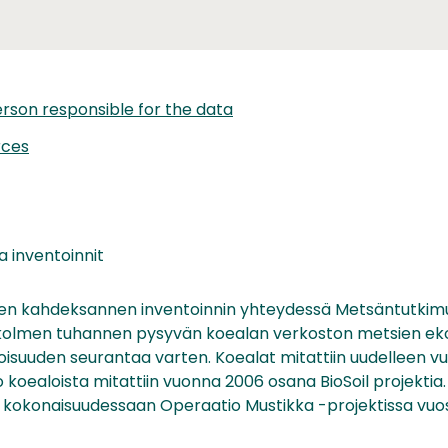
rson responsible for the data
rces
 inventoinnit
en kahdeksannen inventoinnin yhteydessä Metsäntutkimus
kolmen tuhannen pysyvän koealan verkoston metsien ekol
suuden seurantaa varten. Koealat mitattiin uudelleen vu
koealoista mitattiin vuonna 2006 osana BioSoil projektia
een kokonaisuudessaan Operaatio Mustikka -projektissa vuo