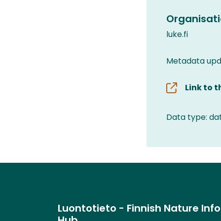
Organisati
luke.fi
Metadata upda
Link to 
Data type: da
Luontotieto - Finnish Nature Inf
Hub