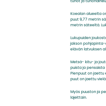
tuhot ja tuhonaiheut
Koealan alueelta on
puut 9,77 metrin sä
metrin säteeltä. Luk
Lukupuiden joukosta
jakson pohjapinta-a
elävän latvuksen a
Metsä- kitu- ja jout
puista ja pensaista
Pienpuut on jaettu er
puut on jaettu vielä
Myös puuston ja pe
lajeittain.