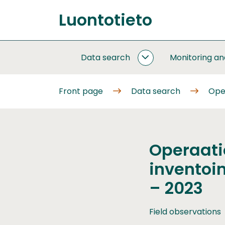
Go
Luontotieto
to
Front
content
page
Data search
Monitoring a
DATA
SEARCH
SUBPAGES
Front page
Data search
Oper
Operaati
inventoi
– 2023
Field observations