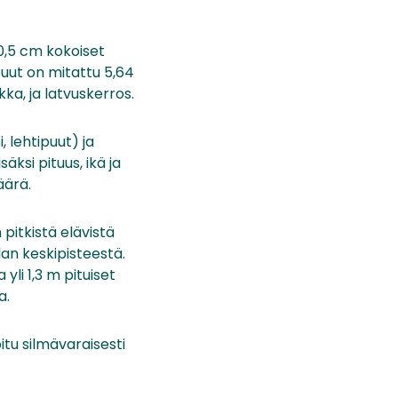
10,5 cm kokoiset
puut on mitattu 5,64
kka, ja latvuskerros.
 lehtipuut) ja
ksi pituus, ikä ja
äärä.
 pitkistä elävistä
lan keskipisteestä.
 yli 1,3 m pituiset
a.
tu silmävaraisesti