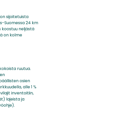
 sijoitetuista
jois-Suomessa 24 km
s koostuu neljästä
ssä on kolme
kokoista ruutua.
ien
päällisten osien
kkuudella, alle 1 %
lajit inventoitiin,
) lajeista ja
yöohje).