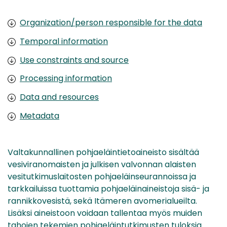
Organization/person responsible for the data
Temporal information
Use constraints and source
Processing information
Data and resources
Metadata
Valtakunnallinen pohjaeläintietoaineisto sisältää
vesiviranomaisten ja julkisen valvonnan alaisten
vesitutkimuslaitosten pohjaeläinseurannoissa ja
tarkkailuissa tuottamia pohjaeläinaineistoja sisä- ja
rannikkovesistä, sekä Itämeren avomerialueilta.
Lisäksi aineistoon voidaan tallentaa myös muiden
tahojen tekemien pohjaeläintutkimusten tuloksia.