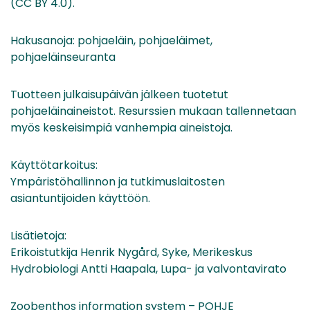
(CC BY 4.0).
Hakusanoja: pohjaeläin, pohjaeläimet,
pohjaeläinseuranta
Tuotteen julkaisupäivän jälkeen tuotetut
pohjaeläinaineistot. Resurssien mukaan tallennetaan
myös keskeisimpiä vanhempia aineistoja.
Käyttötarkoitus:
Ympäristöhallinnon ja tutkimuslaitosten
asiantuntijoiden käyttöön.
Lisätietoja:
Erikoistutkija Henrik Nygård, Syke, Merikeskus
Hydrobiologi Antti Haapala, Lupa- ja valvontavirato
Zoobenthos information system – POHJE