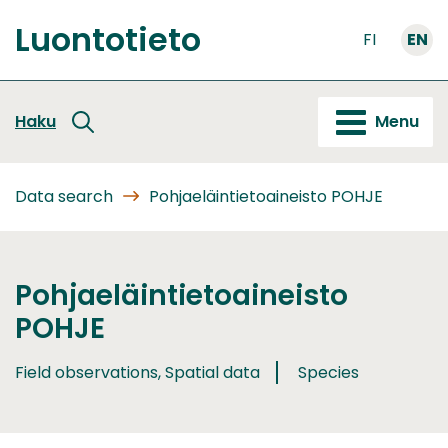
Go
Luontotieto
to
FI
EN
Front
content
page
Haku
Menu
Data search
Pohjaeläintietoaineisto POHJE
Pohjaeläintietoaineisto
POHJE
Field observations, Spatial data
Species