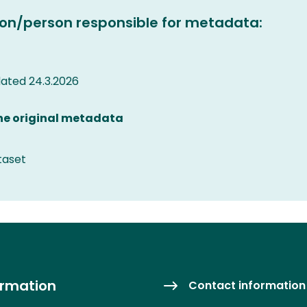
on/person responsible for metadata:
ated 24.3.2026
the original metadata
taset
ormation
Contact information