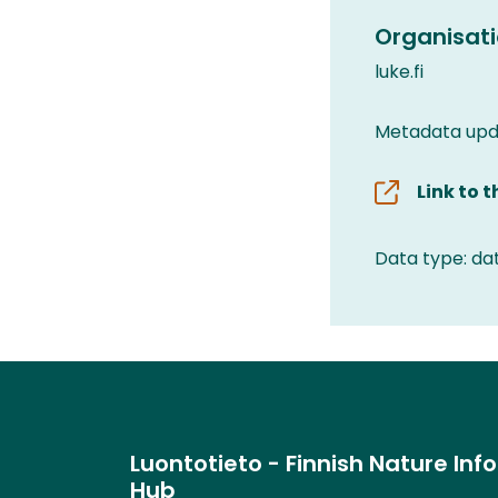
Organisati
luke.fi
Metadata upd
Link to 
Data type: da
Luontotieto - Finnish Nature Inf
Hub