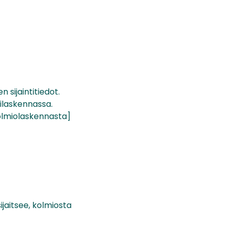
 sijaintitiedot.
vilaskennassa.
kolmiolaskennasta]
ijaitsee, kolmiosta