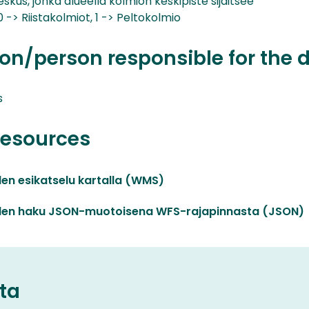
skus, jonka alueella kolmion keskipiste sijaitsee
 -> Riistakolmiot, 1 -> Peltokolmio
on/person responsible for the 
s
resources
den esikatselu kartalla (WMS)
iden haku JSON-muotoisena WFS-rajapinnasta (JSON)
ta