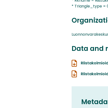
* Rkname = Riistake
* Triangle_type = 0
Organizati
Luonnonvarakesku
Data and 
Riistakolmioi
Riistakolmio
Metada