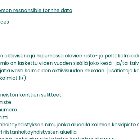
rson responsible for the data
rces
 aktiivisena ja hiipumassa olevien riista- ja peltokolmioiden
mio on laskettu viiden vuoden sisällä joko kesä- ja/tai tal
 jatkuvasti kolmioiden aktiivisuuden mukaan. [Lisätietoja 
kolmiot.fi/)
eiston kenttien selitteet:
nniste
 numero
nimi
hoitoyhdistyksen nimi, jonka alueella kolmion keskipiste s
i riistanhoitoyhdistysten alueilla