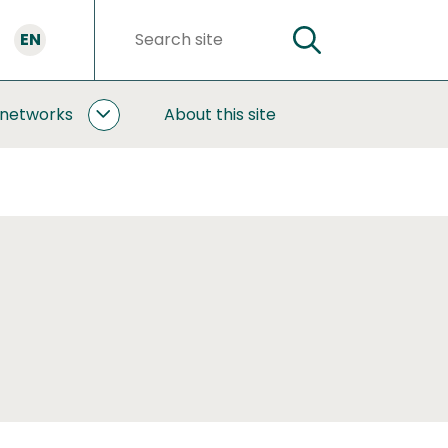
EN
SEARCH
Search
words
 networks
About this site
COOPERATION
AND
NETWORKS
SUBPAGES