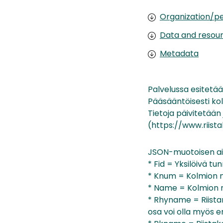
Organization/pe
Data and resou
Metadata
Palvelussa esitetään
Pääsääntöisesti kol
Tietoja päivitetään
(https://www.riista
JSON-muotoisen ain
* Fid = Yksilöivä tu
* Knum = Kolmion
* Name = Kolmion 
* Rhyname = Riistan
osa voi olla myös er