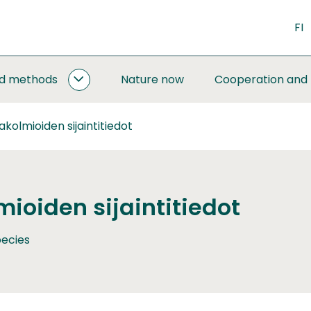
FI
nd methods
Nature now
Cooperation and
MONITORING
AND
METHODS
takolmioiden sijaintitiedot
SUBPAGES
mioiden sijaintitiedot
ecies