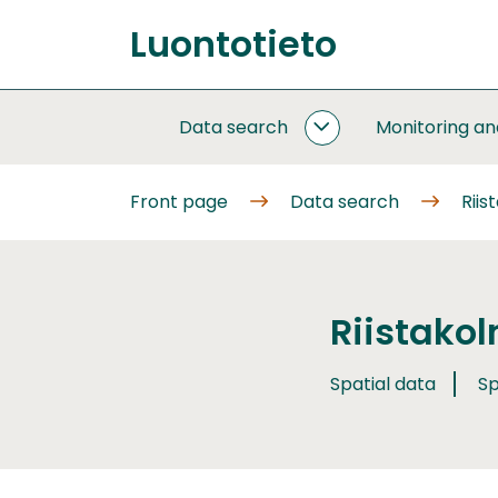
Go
Luontotieto
to
Front
content
page
Data search
Monitoring a
DATA
SEARCH
SUBPAGES
Front page
Data search
Riis
Riistakol
Spatial data
Sp