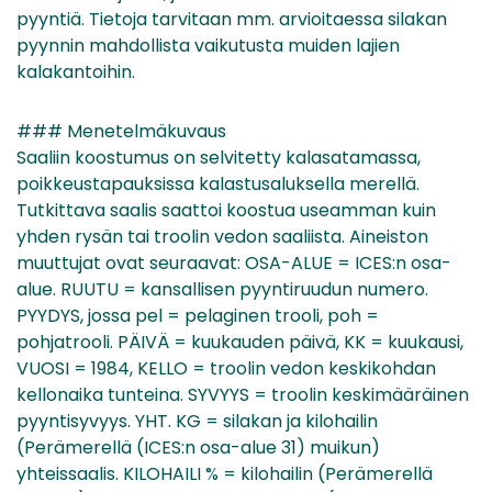
pyyntiä. Tietoja tarvitaan mm. arvioitaessa silakan
pyynnin mahdollista vaikutusta muiden lajien
kalakantoihin.
### Menetelmäkuvaus
Saaliin koostumus on selvitetty kalasatamassa,
poikkeustapauksissa kalastusaluksella merellä.
Tutkittava saalis saattoi koostua useamman kuin
yhden rysän tai troolin vedon saaliista. Aineiston
muuttujat ovat seuraavat: OSA-ALUE = ICES:n osa-
alue. RUUTU = kansallisen pyyntiruudun numero.
PYYDYS, jossa pel = pelaginen trooli, poh =
pohjatrooli. PÄIVÄ = kuukauden päivä, KK = kuukausi,
VUOSI = 1984, KELLO = troolin vedon keskikohdan
kellonaika tunteina. SYVYYS = troolin keskimääräinen
pyyntisyvyys. YHT. KG = silakan ja kilohailin
(Perämerellä (ICES:n osa-alue 31) muikun)
yhteissaalis. KILOHAILI % = kilohailin (Perämerellä