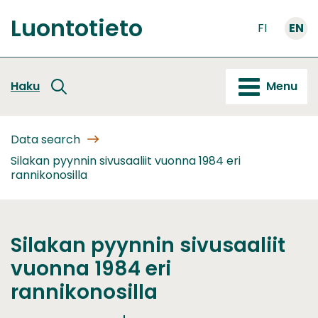
Go
Luontotieto
to
FI
EN
Front
content
page
Haku
Menu
Data search
Silakan pyynnin sivusaaliit vuonna 1984 eri
rannikonosilla
Silakan pyynnin sivusaaliit
vuonna 1984 eri
rannikonosilla