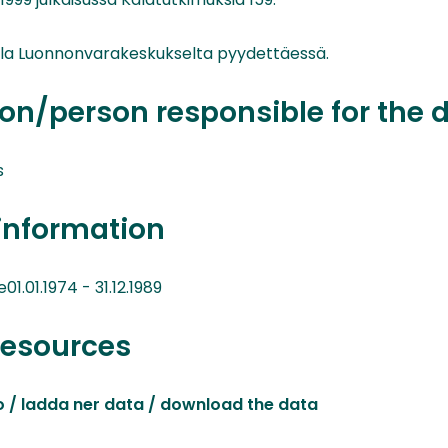
illa Luonnonvarakeskukselta pyydettäessä.
on/person responsible for the 
s
information
.01.1974 - 31.12.1989
resources
o / ladda ner data / download the data