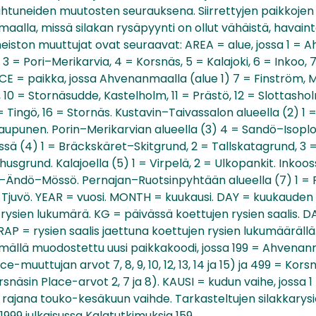
tuneiden muutosten seurauksena. Siirrettyjen paikkojen t
aalla, missä silakan rysäpyynti on ollut vähäistä, havainto
neiston muuttujat ovat seuraavat: AREA = alue, jossa 1 =
 3 = Pori–Merikarvia, 4 = Korsnäs, 5 = Kalajoki, 6 = Inkoo,
CE = paikka, jossa Ahvenanmaalla (alue 1) 7 = Finström, 
 10 = Stornäsudde, Kastelholm, 11 = Prästö, 12 = Slottash
 Tingö, 16 = Stornäs. Kustavin–Taivassalon alueella (2) 1 
upunen. Porin–Merikarvian alueella (3) 4 = Sandö–Isoplok
sä (4) 1 = Bräckskäret–Skitgrund, 2 = Tallskatagrund, 3 =
usgrund. Kalajoella (5) 1 = Virpelä, 2 = Ulkopankit. Inkoos
–Ändö–Mössö. Pernajan–Ruotsinpyhtään alueella (7) 1 = P
Tjuvö. YEAR = vuosi. MONTH = kuukausi. DAY = kuukauden
rysien lukumärä. KG = päivässä koettujen rysien saalis. 
AP = rysien saalis jaettuna koettujen rysien lukumääräll
emällä muodostettu uusi paikkakoodi, jossa 199 = Ahvena
uuttujan arvot 7, 8, 9, 10, 12, 13, 14 ja 15) ja 499 = Kors
näsin Place-arvot 2, 7 ja 8). KAUSI = kudun vaihe, jossa 1 
rajana touko-kesäkuun vaihde. Tarkasteltujen silakkarysien 
1999 julkaisussa Kalatutkimuksia 159.