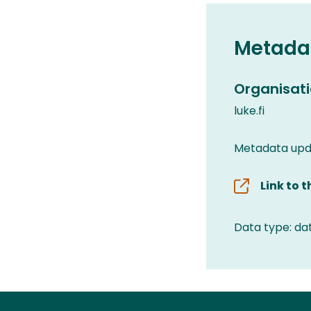
Metada
Organisati
luke.fi
Metadata upd
Link to 
Data type: da