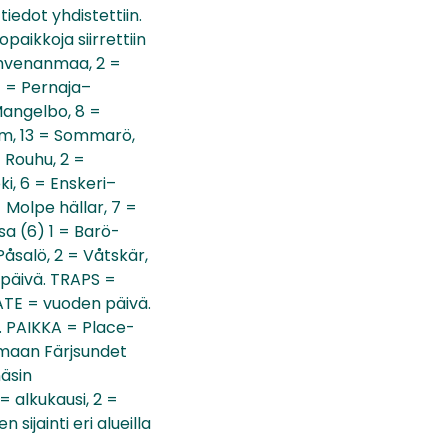
iedot yhdistettiin.
paikkoja siirrettiin
 Ahvenanmaa, 2 =
 7 = Pernaja–
Mangelbo, 8 =
olm, 13 = Sommarö,
= Rouhu, 2 =
i, 6 = Enskeri–
 Molpe hällar, 7 =
sa (6) 1 = Barö-
åsalö, 2 = Våtskär,
 päivä. TRAPS =
DATE = vuoden päivä.
ä. PAIKKA = Place-
nmaan Färjsundet
näsin
= alkukausi, 2 =
sijainti eri alueilla