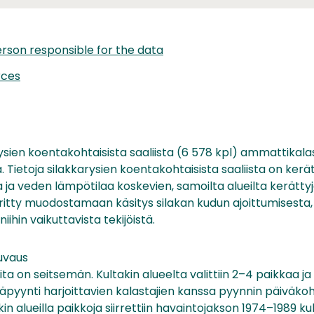
rson responsible for the data
rces
ysien koentakohtaisista saaliista (6 578 kpl) ammattikalas
a. Tietoja silakkarysien koentakohtaisista saaliista on ker
 ja veden lämpötilaa koskevien, samoilta alueilta kerätty
yritty muodostamaan käsitys silakan kudun ajoittumisesta
ihin vaikuttavista tekijöistä.
vaus
ta on seitsemän. Kultakin alueelta valittiin 2–4 paikkaa ja s
ysäpyynti harjoittavien kalastajien kanssa pyynnin päiväko
akin alueilla paikkoja siirrettiin havaintojakson 1974–1989 k