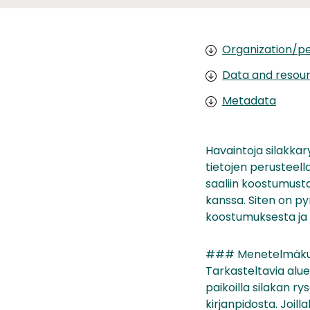
Organization/pe
Data and resou
Metadata
Havaintoja silakkar
tietojen perusteell
saaliin koostumusta
kanssa. Siten on p
koostumuksesta ja ni
### Menetelmäku
Tarkasteltavia aluei
paikoilla silakan r
kirjanpidosta. Joill