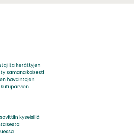
tajilta kerättyjen
ätty samanaikaisesti
jen havaintojen
, kutuparvien
ovittiin kyseisillä
htaisesta
uluessa