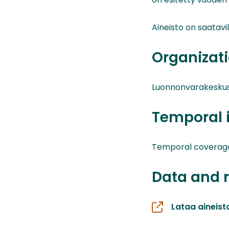
Aineisto on saatav
Organizati
Luonnonvarakesku
Temporal 
Temporal coverage01
Data and 
Lataa aineist