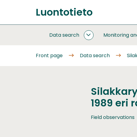
Go
Luontotieto
to
Front
content
page
Data search
Monitoring a
DATA
SEARCH
SUBPAGES
Front page
Data search
Sila
Silakkary
1989 eri 
Field observations