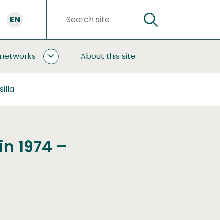
EN
SEARCH
Search
words
 networks
About this site
COOPERATION
AND
NETWORKS
illa
SUBPAGES
in 1974 –