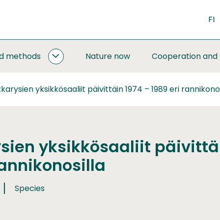
FI
nd methods
Nature now
Cooperation and
MONITORING
AND
METHODS
kkarysien yksikkösaaliit päivittäin 1974 – 1989 eri rannikonos
SUBPAGES
sien yksikkösaaliit päivittä
rannikonosilla
Species