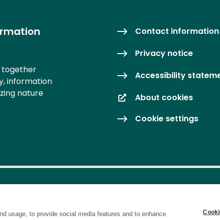
ormation
Contact information
Privacy notice
s together
Accessibility statem
y, information
izing nature
About cookies
Cookie settings
Cooki
nd usage, to provide social media features and to enhance