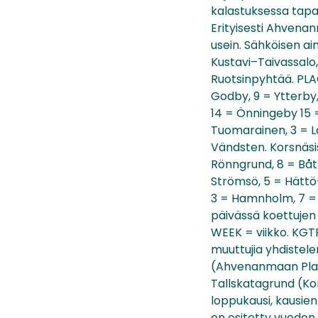
kalastuksessa tapah
Erityisesti Ahvenanm
usein. Sähköisen ai
Kustavi–Taivassalo,
Ruotsinpyhtää. PLA
Godby, 9 = Ytterby,
14 = Önningeby 15 =
Tuomarainen, 3 = La
Vändsten. Korsnäsis
Rönngrund, 8 = Båth
Strömsö, 5 = Hättö
3 = Hamnholm, 7 = 
päivässä koettujen 
WEEK = viikko. KGTR
muuttujia yhdistel
(Ahvenanmaan Place-m
Tallskatagrund (Kors
loppukausi, kausien 
on esitetty vuoden 