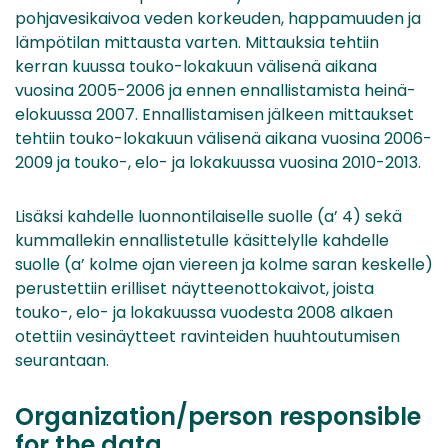
pohjavesikaivoa veden korkeuden, happamuuden ja
lämpötilan mittausta varten. Mittauksia tehtiin
kerran kuussa touko-lokakuun välisenä aikana
vuosina 2005-2006 ja ennen ennallistamista heinä-
elokuussa 2007. Ennallistamisen jälkeen mittaukset
tehtiin touko-lokakuun välisenä aikana vuosina 2006-
2009 ja touko-, elo- ja lokakuussa vuosina 2010-2013.
Lisäksi kahdelle luonnontilaiselle suolle (a’ 4) sekä
kummallekin ennallistetulle käsittelylle kahdelle
suolle (a’ kolme ojan viereen ja kolme saran keskelle)
perustettiin erilliset näytteenottokaivot, joista
touko-, elo- ja lokakuussa vuodesta 2008 alkaen
otettiin vesinäytteet ravinteiden huuhtoutumisen
seurantaan.
Organization/person responsible
for the data