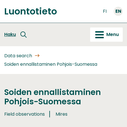
Go
Luontotieto
to
FI
EN
Front
content
page
Haku
Menu
Data search
Soiden ennallistaminen Pohjois-Suomessa
Soiden ennallistaminen
Pohjois-Suomessa
Field observations
Mires