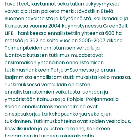
tavoitteet, käytännöt sekä tutkimuskysymykset
voivat ajoittain poiketa merkittävästikin Etelä-
Suomen tavoitteista ja käytännöistä. Koillismaalla ja
Kainuussa vuonna 2004 käynnistyneessä GreenBelt
LIFE –hankkeessa ennallistettiin yhteensä 600 ha
metsää ja 362 ha soita vuosien 2005-2007 aikana.
Toimenpiteiden onnistumisen vertailu ja
luontovaikutusten tutkimus muodostavat
ensimmäisen yhtenäinen ennallistamisen
tutkimushankkeen Pohjois-Suomessa ja erään
laajimmista ennallistamistutkimuksista koko maassa.
Tutkimuksessa vertaillaan erilaisten
ennallistamistoimien vaikutusta luontoon ja
ympäristöön Kainuussa ja Pohjois-Pohjanmaalla.
Soiden ennallistamismenetelminä ovat
ainespuukorjuu tai kokopuunkorjuu sekä ojien
tukkiminen. Tutkimuskohteina ovat soiden vesitalous,
kasvillisuuden ja puuston rakenne, karikkeen
hajoaminen ja turpeen mineralisaatio.