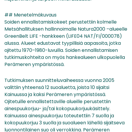
## Menetelmäkuvaus
Soiden ennallistamiskokeet perustettiin kolmelle
Metsähallituksen hallinnoimalle Natura2000 –alueelle
GreenBelt LIFE -hankkeen (LIFE04 NAT/FI/000078)
alussa. Alueet edustavat tyypillisiä aapasoita, jotka
ojitettu 1970–1980-luvuilla. Soiden ennallistamisen
tutkimuskohteita on myös hankealueen ulkopuolella
Perämeren ympäristössä.
Tutkimuksen suunnitteluvaiheessa vuonna 2005
valittiin yhteensä 12 suoaluetta, joista 10 sijaitsi
Kainuussa ja kaksi Perämeren ympäristössä.
Ojitetuille ennallistettaville alueille perustettiin
ainespuukorjuu- ja/tai kokopuukorjuukäsittely.
Kainuussa ainespuukorjuu toteutettiin 7 suolla ja
kokopuukorjuu 3 suolla ja suoalueen lähellä sijaitseva
luonnontilainen suo oli verrokkina. Perämeren