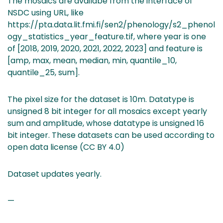
The mosaics are availabe from the interface of
NSDC using URL, like
https://pta.data.lit.fmi.fi/sen2/phenology/s2_phenol
ogy_statistics_year_feature.tif, where year is one
of [2018, 2019, 2020, 2021, 2022, 2023] and feature is
[amp, max, mean, median, min, quantile_10,
quantile_25, sum].
The pixel size for the dataset is 10m. Datatype is
unsigned 8 bit integer for all mosaics except yearly
sum and amplitude, whose datatype is unsigned 16
bit integer. These datasets can be used according to
open data license (CC BY 4.0)
Dataset updates yearly.
—