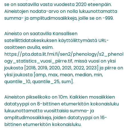
se on saatavilla vasta vuodesta 2020 eteenpäin.
Aineistojen nodata-arvo on nolla lukuunottamatta
summa- ja amplitudimosaiikkeja, joille se on -999.
Aineisto on saatavilla Kansallisen
satelliittidatakeskuksen käyttöliittymästä URL-
osoitteen avulla, esim.
https://pta.data.lit.fmi.fi/sen2/phenology/s2_phenol
ogy_statistics_vuosi_piirre.tif, missä vuosi on yksi
joukosta [2018, 2019, 2020, 2021, 2022, 2023] ja piirre on
yksi joukosta [amp, max, mean, median, min,
quantile_10, quantile_25, sum].
Aineiston pikselikoko on 10m. Kaikkien mosaiikkien
datatyyppi on 8-bittinen etumerkitön kokonaisluku
lukuunottamatta vuosittaisia summa- ja
amplitudimosaiikkeja, joiden datatyyppi on 16-
bittinen etumerkitön kokonaisluku.