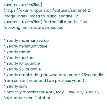
kuvamosaiikit-s2ind]
(https://ckan.ymparisto.fi/dataset/sentinel-2-
image-index-mosaics-s2ind-sentinel-2-
kuvamosaiikit-s2ind) for the full months. The
following mosaics are produced:
* Yearly maximum value
* Yearly minimum value
* Yearly mean
* Yearly median
* Yearly 10-quantile
* Yearly 25-quantile
* Yearly amplitude (pixelwise maximum – 25-quantile
from current year and two previous years)
* Yearly sum
* Monthly mosaics for April, May, June, July, August,
September and October