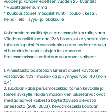
vuoden ja kahden edellisen vuoden 25-kvantiili)
* Vuosittainen summa
* Kuukausittaiset mosaiikit huhti-, touko-, kesä-,
heinä-, elo-, syys- ja lokakuulle
Kokonaisia mosaiikkeja ei prosessoida kerralla, vaan
S2ind-mosaiikit jaetaan 12×8 hilaan, jotka yhdistetään
toisiinsa lopuksi. Prosessoinnin aikana nodata-arvoja
ei huomioida tunnuslukujen laskennassa.
Prosessoinnissa suoritetaan seuraavat vaiheet:
1. Aineistoista poistetaan lumiset alueet käyttäen
vastaavaa NDSI-mosaiikkia ja kynnysarvoa 140 (noin
0.4)
2. Luodaan kaksi perusmosaiikkia, toinen keväälle ja
toinen syksylle. Näiden mosaiikkien pikseliarvot ovat
mediaaniarvot kaikesta käytettävissä olevasta
aineistosta (2016-2023). Kevätmosaiikki kootaan