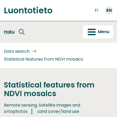
Go
Luontotieto
to
FI
EN
Front
content
page
Haku
Menu
Data search
Statistical features from NDVI mosaics
Statistical features from
NDVI mosaics
Remote sensing, Satellite images and
ortophotos
Land cover/land use