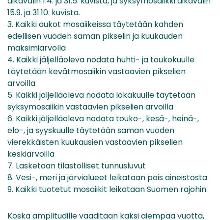
aikavälin 1.4. ja 31.5. kuvista, ja syksymosaiikki aikavälin
15.9. ja 31.10. kuvista.
3. Kaikki aukot mosaiikeissa täytetään kahden
edellisen vuoden saman pikselin ja kuukauden
maksimiarvolla
4. Kaikki jäljelläoleva nodata huhti- ja toukokuulle
täytetään kevätmosaiikin vastaavien pikselien
arvoilla
5. Kaikki jäljelläoleva nodata lokakuulle täytetään
syksymosaiikin vastaavien pikselien arvoilla
6. Kaikki jäljelläoleva nodata touko-, kesä-, heinä-,
elo-, ja syyskuulle täytetään saman vuoden
vierekkäisten kuukausien vastaavien pikselien
keskiarvoilla
7. Lasketaan tilastolliset tunnusluvut
8. Vesi-, meri ja järvialueet leikataan pois aineistosta
9. Kaikki tuotetut mosaiikit leikataan Suomen rajohin
Koska amplitudille vaaditaan kaksi aiempaa vuotta,