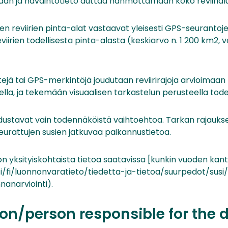
taan ja havaintotieto auttaa hahmottamaan koko reviirial
jen reviirien pinta-alat vastaavat yleisesti GPS-seurantoje
viirien todellisesta pinta-alasta (keskiarvo n. 1 200 km2, v
ejä tai GPS-merkintöjä joudutaan reviirirajoja arvioimaan
eella, ja tekemään visuaalisen tarkastelun perusteella tode
 edustavat vain todennäköistä vaihtoehtoa. Tarkan rajau
i seurattujen susien jatkuvaa paikannustietoa.
ä on yksityiskohtaista tietoa saatavissa [kunkin vuoden kan
fi/fi/luonnonvaratieto/tiedetta-ja-tietoa/suurpedot/susi
nanarviointi).
on/person responsible for the 