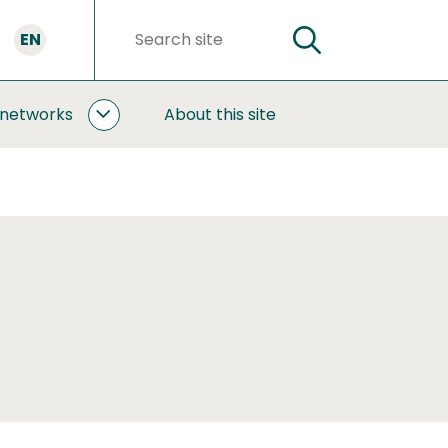
EN
SEARCH
Search
words
 networks
About this site
COOPERATION
AND
NETWORKS
SUBPAGES