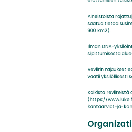
erottamisen toisis
Aineistoista rajattu
saatua tietoa susire
900 km2).
Ilman DNA-yksilöint
sijoittumisesta alu
Reviirin rajaukset
vaatii yksilöllisest
Kaikista reviireist
(https://www.luke.
kantaarviot-ja-kan
Organizati