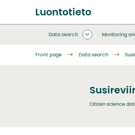
Go
Luontotieto
to
Front
content
page
Data search
Monitoring a
DATA
SEARCH
SUBPAGES
Front page
Data search
Susi
Susirevii
Citizen science dat