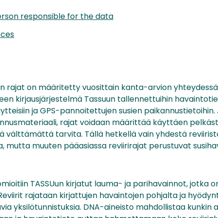
rson responsible for the data
rces
en rajat on määritetty vuosittain kanta-arvion yhteydessä. 
en kirjausjärjestelmä Tassuun tallennettuihin havaintoti
tteisiin ja GPS-pannoitettujen susien paikannustietoihin. 
nusmateriaali, rajat voidaan määrittää käyttäen pelkästä
 välttämättä tarvita. Tällä hetkellä vain yhdestä reviirist
, mutta muuten pääasiassa reviirirajat perustuvat susiha
ioitiin TASSUun kirjatut lauma- ja parihavainnot, jotka on
 Reviirit rajataan kirjattujen havaintojen pohjalta ja hyö
uvia yksilötunnistuksia. DNA-aineisto mahdollistaa kunkin 