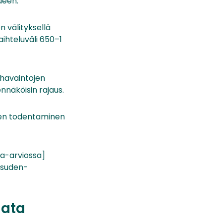
ueen.
n välityksellä
aihteluväli 650–1
 havaintojen
nnäköisin rajaus.
ksen todentaminen
ta-arviossa]
/suden-
data