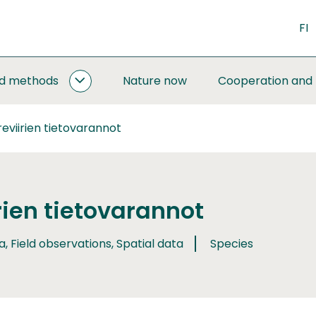
FI
nd methods
Nature now
Cooperation and
MONITORING
AND
METHODS
reviirien tietovarannot
SUBPAGES
rien tietovarannot
a, Field observations, Spatial data
Species