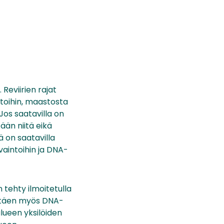
Reviirien rajat
etoihin, maastosta
Jos saatavilla on
än niitä eikä
ä on saatavilla
vaintoihin ja DNA-
 tehty ilmoitetulla
dyntäen myös DNA-
alueen yksilöiden