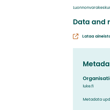
Luonnonvarakesku
Data and 
Lataa aineist
Metada
Organisati
luke.fi
Metadata upd