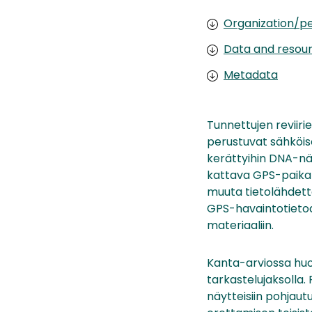
Organization/pe
Data and resou
Metadata
Tunnettujen reviiri
perustuvat sähköise
kerättyihin DNA-näy
kattava GPS-paikan
muuta tietolähdettä
GPS-havaintotietoa
materiaaliin.
Kanta-arviossa huom
tarkastelujaksolla.
näytteisiin pohjaut