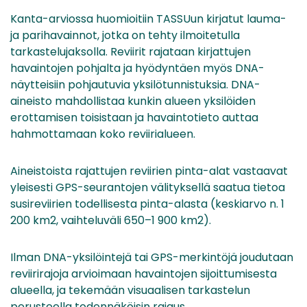
Kanta-arviossa huomioitiin TASSUun kirjatut lauma-
ja parihavainnot, jotka on tehty ilmoitetulla
tarkastelujaksolla. Reviirit rajataan kirjattujen
havaintojen pohjalta ja hyödyntäen myös DNA-
näytteisiin pohjautuvia yksilötunnistuksia. DNA-
aineisto mahdollistaa kunkin alueen yksilöiden
erottamisen toisistaan ja havaintotieto auttaa
hahmottamaan koko reviirialueen.
Aineistoista rajattujen reviirien pinta-alat vastaavat
yleisesti GPS-seurantojen välityksellä saatua tietoa
susireviirien todellisesta pinta-alasta (keskiarvo n. 1
200 km2, vaihteluväli 650–1 900 km2).
Ilman DNA-yksilöintejä tai GPS-merkintöjä joudutaan
reviirirajoja arvioimaan havaintojen sijoittumisesta
alueella, ja tekemään visuaalisen tarkastelun
perusteella todennäköisin rajaus.