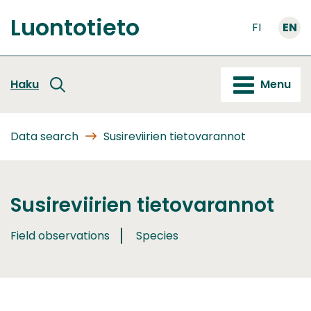
Go
Luontotieto
to
FI
EN
Front
content
page
Haku
Menu
Data search
Susireviirien tietovarannot
Susireviirien tietovarannot
Field observations
Species