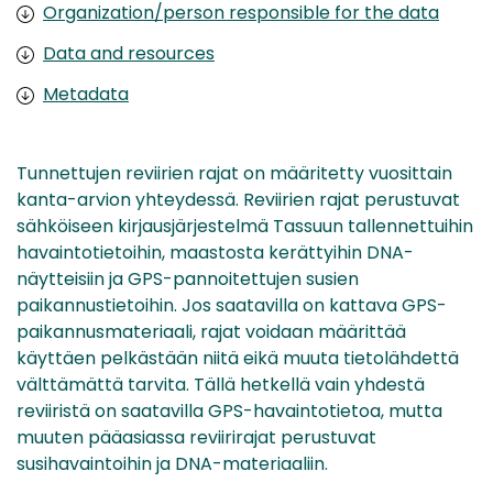
Organization/person responsible for the data
Data and resources
Metadata
Tunnettujen reviirien rajat on määritetty vuosittain
kanta-arvion yhteydessä. Reviirien rajat perustuvat
sähköiseen kirjausjärjestelmä Tassuun tallennettuihin
havaintotietoihin, maastosta kerättyihin DNA-
näytteisiin ja GPS-pannoitettujen susien
paikannustietoihin. Jos saatavilla on kattava GPS-
paikannusmateriaali, rajat voidaan määrittää
käyttäen pelkästään niitä eikä muuta tietolähdettä
välttämättä tarvita. Tällä hetkellä vain yhdestä
reviiristä on saatavilla GPS-havaintotietoa, mutta
muuten pääasiassa reviirirajat perustuvat
susihavaintoihin ja DNA-materiaaliin.